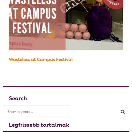
Wasteless at Campus Festival
Search
S
e
a
Legfrissebb tartalmak
S
r