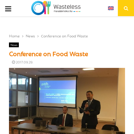
P
R
Home
News
Conference on Food Waste
I
News
Conference on Food Waste
M
2017.09.29.
A
R
Y
M