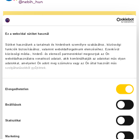
@nebih_hun
Ez a weboldal sütiket használ
Sütiket használunk a tartalmak és hirdetések személyre szabásához, közösségi 
funkciók biztosításához, valamint weboldalforgalmunk elemzéséhez. Ezenkívül 
közösségi média-, hirdető- és elemező partnereinkkel megosztjuk az Ön 
weboldalhasználatra vonatkozó adatait, akik kombinálhatják az adatokat más olyan 
adatokkal, amelyeket Ön adott meg számukra vagy az Ön által használt más 
szolgáltatásokból gyűjtöttek.
Adatkezelési tájékoztató
H
Elengedhetetlen
o
z
Beállítások
z
á
Statisztikai
j
á
Marketing
r