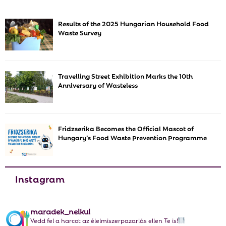
c
E
h
Results of the 2025 Hungarian Household Food
f
A
Waste Survey
o
r
R
:
C
Travelling Street Exhibition Marks the 10th
Anniversary of Wasteless
H
Fridzserika Becomes the Official Mascot of
Hungary’s Food Waste Prevention Programme
Instagram
maradek_nelkul
Vedd fel a harcot az élelmiszerpazarlás ellen Te is!