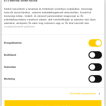
Ez a weboldal sütiket használ
Sütiket használunk a tartalmak és hirdetések személyre szabásához, közösségi 
funkciók biztosításához, valamint weboldalforgalmunk elemzéséhez. Ezenkívül 
közösségi média-, hirdető- és elemező partnereinkkel megosztjuk az Ön 
weboldalhasználatra vonatkozó adatait, akik kombinálhatják az adatokat más olyan 
adatokkal, amelyeket Ön adott meg számukra vagy az Ön által használt más 
szolgáltatásokból gyűjtöttek.
Adatkezelési tájékoztató
H
Elengedhetetlen
o
z
Beállítások
z
á
Statisztikai
j
á
Marketing
r
u
l
Részletek megjelenítése
á
s