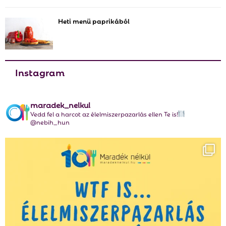
Heti menü paprikából
Instagram
maradek_nelkul
Vedd fel a harcot az élelmiszerpazarlás ellen Te is!
@nebih_hun