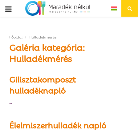
P
R
Főoldal
Hulladékmérés
I
Galéria kategória:
Hulladékmérés
M
A
Gilisztakomposzt
hulladéknapló
R
...
Y
Élelmiszerhulladék napló
M
...