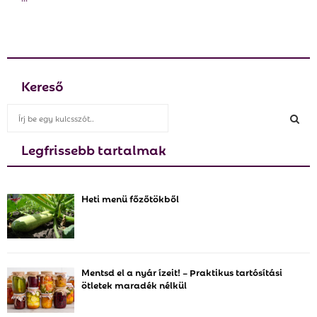
E
N
U
Kereső
S
e
a
Legfrissebb tartalmak
S
r
c
E
h
Heti menü főzőtökből
f
A
o
r
R
:
C
Mentsd el a nyár ízeit! – Praktikus tartósítási
ötletek maradék nélkül
H