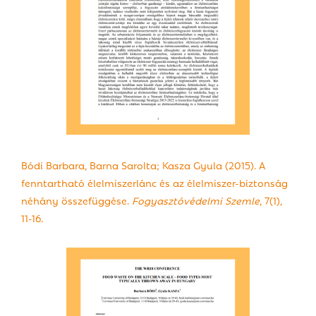
Bódi Barbara, Barna Sarolta; Kasza Gyula (2015). A
fenntartható élelmiszerlánc és az élelmiszer-biztonság
néhány összefüggése.
Fogyasztóvédelmi Szemle
, 7(1),
11-16.