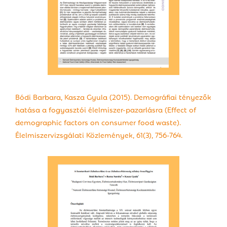
Bódi Barbara, Kasza Gyula (2015). Demográfiai tényezők
hatása a fogyasztói élelmiszer-pazarlásra (Effect of
demographic factors on consumer food waste).
Élelmiszervizsgálati Közlemények, 61(3), 756-764.