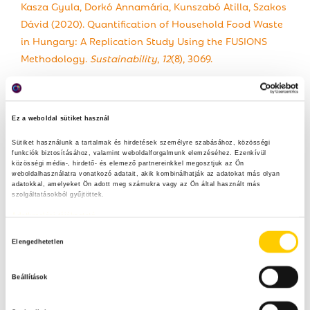
Kasza Gyula, Dorkó Annamária, Kunszabó Atilla, Szakos
Dávid (2020). Quantification of Household Food Waste
in Hungary: A Replication Study Using the FUSIONS
Methodology.
Sustainability
,
12
(8), 3069.
Ez a weboldal sütiket használ
Sütiket használunk a tartalmak és hirdetések személyre szabásához, közösségi 
funkciók biztosításához, valamint weboldalforgalmunk elemzéséhez. Ezenkívül 
közösségi média-, hirdető- és elemező partnereinkkel megosztjuk az Ön 
weboldalhasználatra vonatkozó adatait, akik kombinálhatják az adatokat más olyan 
adatokkal, amelyeket Ön adott meg számukra vagy az Ön által használt más 
szolgáltatásokból gyűjtöttek.
Adatkezelési tájékoztató
H
Elengedhetetlen
o
z
Beállítások
z
á