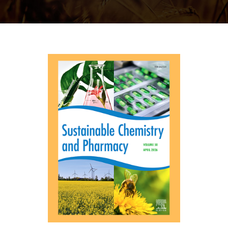
E
N
U