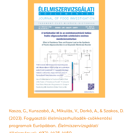
Kasza, G., Kunszabó, A., Mikulás, V., Dorkó, A., & Szakos, D.
(2023). Fogyasztói élelmiszerhulladék-csökkentési
programok Európában.
Élelmiszervizsgálat
i
Közlemények
,
69
(2), 4435-4450.