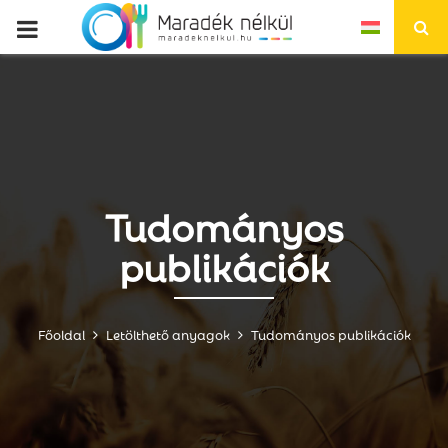
P
R
I
M
Tudományos
A
publikációk
R
Főoldal
Letölthető anyagok
Tudományos publikációk
Y
M