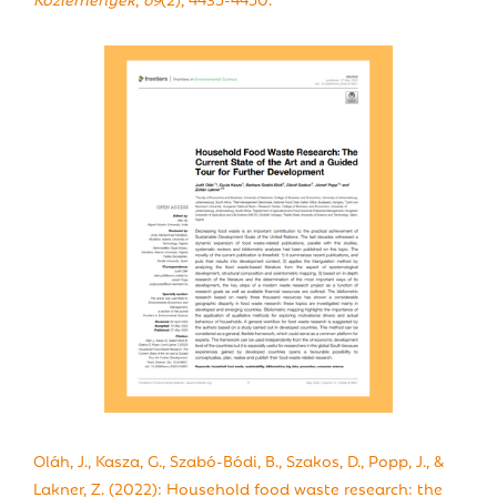
Oláh, J., Kasza, G., Szabó-Bódi, B., Szakos, D., Popp, J., &
Lakner, Z. (2022): Household food waste research: the