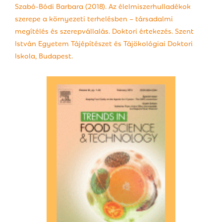
Szabó-Bódi Barbara (2018). Az élelmiszerhulladékok
szerepe a környezeti terhelésben – társadalmi
megítélés és szerepvállalás. Doktori értekezés. Szent
István Egyetem Tájépítészet és Tájökológiai Doktori
Iskola, Budapest.