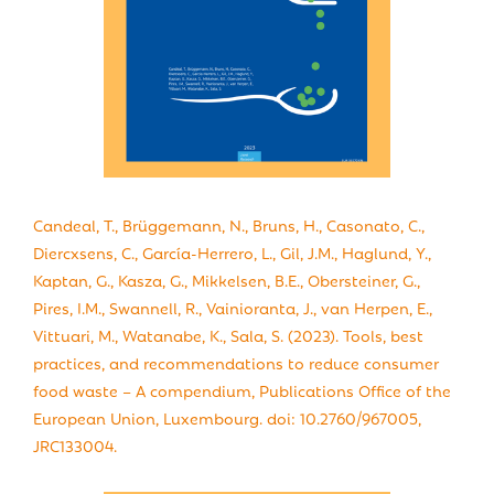
Candeal, T., Brüggemann, N., Bruns, H., Casonato, C.,
Diercxsens, C., García-Herrero, L., Gil, J.M., Haglund, Y.,
Kaptan, G., Kasza, G., Mikkelsen, B.E., Obersteiner, G.,
Pires, I.M., Swannell, R., Vainioranta, J., van Herpen, E.,
Vittuari, M., Watanabe, K., Sala, S. (2023). Tools, best
practices, and recommendations to reduce consumer
food waste – A compendium, Publications Office of the
European Union, Luxembourg. doi: 10.2760/967005,
JRC133004.