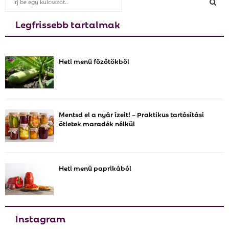
e
a
Legfrissebb tartalmak
S
r
c
E
h
Heti menü főzőtökből
f
A
o
r
R
:
C
Mentsd el a nyár ízeit! – Praktikus tartósítási
ötletek maradék nélkül
H
Heti menü paprikából
Instagram