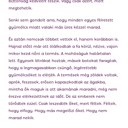
biztonság kedvéért teszik. Vagy csak azért, mert
megtehetik.
Senki sem gondolt arra, hogy minden egyes félretett
gyümölcs miatt valaki más üres kézzel marad.
És aztán nemcsak többet vettek el, hanem korábban is.
Hajnal előtt már ott ólálkodtak a fa körül, nézve, vajon
mikor kezd nőni a termés. A mohóságuk határtalan
lett. Egyesek létrákat hoztak, mások botokat faragtak,
hogy a legmagasabban csüngő, legérettebb
gyümölcsöket is elérjék. A termések még zöldek voltak,
aprók, feszesek, erősen kapaszkodtak az ágakba,
mintha ők maguk is ott akarnának maradni, még nem
érezve elérkezettnek az időt. De az emberek nem
törődtek ezzel. Csak leszedték őket, mert féltek. Féltek,
hogy elfogy. Hogy más megelőzi őket. Hogy nem
marad nekik.