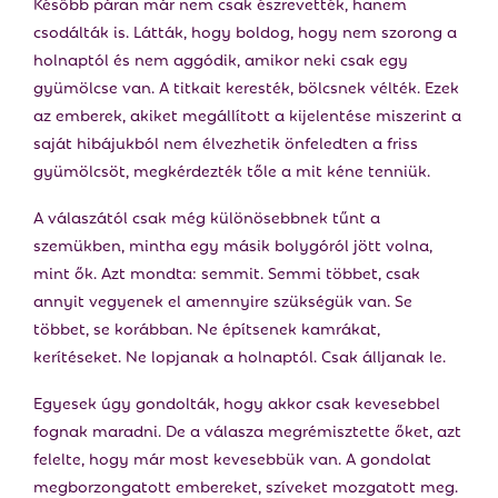
Később páran már nem csak észrevették, hanem
csodálták is. Látták, hogy boldog, hogy nem szorong a
holnaptól és nem aggódik, amikor neki csak egy
gyümölcse van. A titkait keresték, bölcsnek vélték. Ezek
az emberek, akiket megállított a kijelentése miszerint a
saját hibájukból nem élvezhetik önfeledten a friss
gyümölcsöt, megkérdezték tőle a mit kéne tenniük.
A válaszától csak még különösebbnek tűnt a
szemükben, mintha egy másik bolygóról jött volna,
mint ők. Azt mondta: semmit. Semmi többet, csak
annyit vegyenek el amennyire szükségük van. Se
többet, se korábban. Ne építsenek kamrákat,
kerítéseket. Ne lopjanak a holnaptól. Csak álljanak le.
Egyesek úgy gondolták, hogy akkor csak kevesebbel
fognak maradni. De a válasza megrémisztette őket, azt
felelte, hogy már most kevesebbük van. A gondolat
megborzongatott embereket, szíveket mozgatott meg.