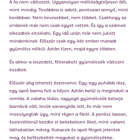
A fa nem változott. Ugyanolyan méltóságteljesen állt,
mint mindig. Továbbra is adott, pontosan annyit, mint
korábban. Nem kevesebbet, nem többet. Csakhogy az
emberek már nem csak egyet vettek. És így a számok
elkezdtek eltolódni. Egy idő után már nem jutott
mindenkinek. Először csak egy-két ember maradt
gyümölcs nélkül. Aztán tízen, majd egyre többen.
És akkor a leszedett, félrerakott gyümölcsök változni
kezdtek.
Először alig lehetett észrevenni. Egy-egy puhább rész,
egy apró barna folt a héjon. Aztán belül is megindult a
romlás. A valaha lédús, ragyogó gyümölcsök belseje
barnává vált, levük savanykás lett, és már nem
mosolyogtak úgy, mint régen a fáról. A penész lassan,
észrevétlenül kezdte el bekebelezni őket, mint valami
láthatatlan méreg. Kukacok és apró férgek jelentek
meg, és befészkelték magukat a gyümölcsökbe.