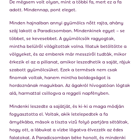
De mégsem volt olyan, mint a többi fa, mert ez a fa
adott. Mindennap, pont eleget.
Minden hajnalban annyi gyümölcs nőtt rajta, ahány
száj lakott a Paradicsomban. Mindenkinek egyet – se
többet, se kevesebbet. A gyümölcsök ragyogtak,
mintha belülről világítottak volna. Illatuk betöltötte a
völgyeket, és az emberek már messziről tudták, mikor
érkezik el az a pillanat, amikor leszedhetik a saját, rájuk
szabott gyümölcsüket. Ezek a termések nem csak
finomak voltak, hanem mintha boldogságot is
hordoznának magukban. Az ágakról hívogatóan lógtak
alá, harmattal csillogva a reggeli napfényben.
Mindenki leszedte a sajátját, és ki-ki a maga módján
fogyasztotta el. Voltak, akik letelepedtek a fa
árnyékába, mások a tiszta vizű folyó partjára sétáltak,
hogy ott, a lábukat a vízbe lógatva élvezzék az édes
falatokat. A Paradicsomban béke honolt, és mindenki