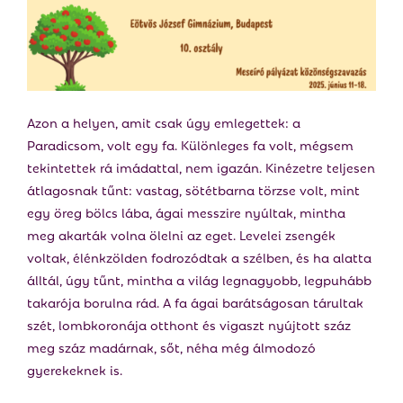
E
N
U
Azon a helyen, amit csak úgy emlegettek: a
Paradicsom, volt egy fa. Különleges fa volt, mégsem
tekintettek rá imádattal, nem igazán. Kinézetre teljesen
átlagosnak tűnt: vastag, sötétbarna törzse volt, mint
egy öreg bölcs lába, ágai messzire nyúltak, mintha
meg akarták volna ölelni az eget. Levelei zsengék
voltak, élénkzölden fodrozódtak a szélben, és ha alatta
álltál, úgy tűnt, mintha a világ legnagyobb, legpuhább
takarója borulna rád. A fa ágai barátságosan tárultak
szét, lombkoronája otthont és vigaszt nyújtott száz
meg száz madárnak, sőt, néha még álmodozó
gyerekeknek is.