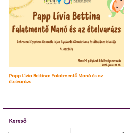
Papp Lívia Bettina: Falatmentő Manó és az
ételvarázs
Kereső
S