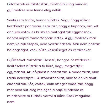
Falatoztak és falatoztak, mintha a világ minden
gyümölcse sem lenne elég nekik.
Senki sem tudta, honnan jöttek. Vagy hogy mikor
kezdődött pontosan. Csak azt, hogy a kupacok, amiket
annyira óvtak és büszkén mutogattak egymásnak,
napról napra romlottabbak lettek. A gyümölcsök már
nem voltak szépek, nem voltak édesek. Már nem hoztak
boldogságot, csak bűzt, keserűséget és kérdéseket.
Gyűléseket tartottak. Hosszú, hangos beszédekkel.
Kerítéseket húztak a fa köré, hogy megvédjék
egymástól. Az időjárást hibáztatták. A madarakat, akik
talán belecsíptek. A szomszédokat, akik talán valamit
elrontottak. Sőt, voltak, akik az eget vádolták, hogy
már nem süt elég melegen a nap. Mindenre és
mindenkire rá tudták varrni a bűnt. Csak magukra
nem.