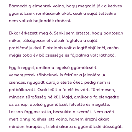
Bármeddig elmentek volna, hogy megtalálják a kedves
gyümölcseik romlásának okát, csak a saját tetteikre
nem voltak hajlandók ránézni.
Ekkor érkezett meg ő. Senki sem értette, hogy pontosan
mikor, túlságosan el voltak foglalva a saját
problémájukkal. Fiatalabb volt a legtöbbjüknél, arcán
mégis több év bölcsessége és fájdalma volt látható.
Egyik reggel, amikor a legelső gyümölcsért
versenyeztek többeknek is feltűnt a jelenléte. A
csendes, nyugodt aurája elérte őket, pedig nem is
próbálkozott. Csak leült a fa elé és várt. Türelmesen,
minden sürgősség nélkül. Majd, amikor a fa elengedte
az aznapi utolsó gyümölcsét felvette és megette.
Lassan fogyasztotta, becsukta a szemét. Nem azért
mert annyira éhes lett volna, hanem érezni akart
minden harapást, ízlelni akarta a gyümölcslé dússágát,