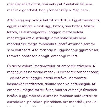
megelégedett azzal, ami neki járt. Senkiben fel sem
merült a gondolat, hogy többet kérjen. Még nem.
Aztán egy nap valaki kettőt szedett le. Egyet mostanra,
egyet későbbre – csak úgy, biztos, ami biztos. Mások
látták, és elszörnyedtek: hogyan merte valaki
megszegni azt a szabályt, amit soha senki nem
mondott ki, mégis mindenki tudott? Azonban semmi
sem változott. A fa másnap is ugyanannyi gyümölcsöt
termett, pontosan annyit, amennyi kellett.
És akkor valami megmozdult az emberek szívében. A
megfigyelés hatására mások is elkezdtek többet szedni
– eleinte csak eggyel, aztán kettővel, hárommal.
Kosarakat készítettek, amikre sose volt szükségük. Az
emberek megtöltötték őket, mintha versenyt űznének
belőle. A gyümölcsök díszes halmokban sorakoztak az
asztalokon, polcokon, pincékben. Azt mondták, csak a