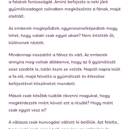
a falatok fontosságát. Amint befejezte a neki járó
gyümölcsadagot csöndben megköszönte a fának, majd
elsétált.
Az emberek meglepődtek, egyenesenelképedtek–hogy
lehet, hogy valaki csak egyet akart? Nem értették őt,
különcnek nézték.
Mindennap visszatért a fához és várt. Az emberek
annyira meg voltak döbbenve, hogy az ő gyümölcsét
sose szedték le, talán észre se vették. Napról napra leült
a fa elé, majd felvette a gyümölcsét és étkezése
befejeztével köszönetet mondott.
Mások csak később tudták rávenni magukat, hogy
megkérdezzék miért követi ezt a rituálé? Hogy miért
csak egyet vesz el?
A válasza csak kuncogást váltott ki belőlük. Azt felelte,
hogy neki csak ennyi kell, ennyire van szüksége és