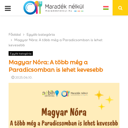
P
R
Főoldal
Egyéb kategória
I
Magyar Nóra: A több még a Paradicsomban is lehet
kevesebb
M
Egyéb kategória
Magyar Nóra: A több még a
A
Paradicsomban is lehet kevesebb
2025.06.10.
R
Y
M