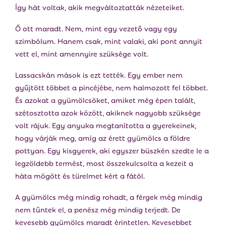
Így hát voltak, akik megváltoztatták nézeteiket.
Ő ott maradt. Nem, mint egy vezető vagy egy
szimbólum. Hanem csak, mint valaki, aki pont annyit
vett el, mint amennyire szüksége volt.
Lassacskán mások is ezt tették. Egy ember nem
gyűjtött többet a pincéjébe, nem halmozott fel többet.
És azokat a gyümölcsöket, amiket még épen talált,
szétosztotta azok között, akiknek nagyobb szüksége
volt rájuk. Egy anyuka megtanította a gyerekeinek,
hogy várják meg, amíg az érett gyümölcs a földre
pottyan. Egy kisgyerek, aki egyszer büszkén szedte le a
legzöldebb termést, most összekulcsolta a kezeit a
háta mögött és türelmet kért a fától.
A gyümölcs még mindig rohadt, a férgek még mindig
nem tűntek el, a penész még mindig terjedt. De
kevesebb gyümölcs maradt érintetlen. Kevesebbet