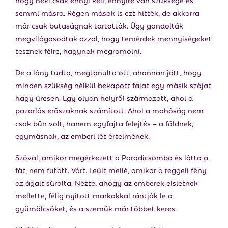
semmi másra. Régen mások is ezt hitték, de akkorra
már csak butaságnak tartották. Úgy gondolták
megvilágosodtak azzal, hogy temérdek mennyiségeket
tesznek félre, hagynak megromolni.
De a lány tudta, megtanulta ott, ahonnan jött, hogy
minden szükség nélkül bekapott falat egy másik szájat
hagy üresen. Egy olyan helyről származott, ahol a
pazarlás erőszaknak számított. Ahol a mohóság nem
csak bűn volt, hanem egyfajta felejtés – a földnek,
egymásnak, az emberi lét értelmének.
Szóval, amikor megérkezett a Paradicsomba és látta a
fát, nem futott. Várt. Leült mellé, amikor a reggeli fény
az ágait súrolta. Nézte, ahogy az emberek elsietnek
mellette, félig nyitott markokkal rántják le a
gyümölcsöket, és a szemük már többet keres.