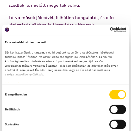
szedtek le, mielőtt megértek volna.
Látva mások jókedvét, felhőtlen hangulatát, és a fa
virágzását, többen is életmódot váltottak.
Páran még mindig ellenkeztek. Bolondnak hívták őt,
gyengének. De mások hallgattak rá és megfogadták a
Ez a weboldal sütiket használ
tanácsait.
Sütiket használunk a tartalmak és hirdetések személyre szabásához, közösségi 
funkciók biztosításához, valamint weboldalforgalmunk elemzéséhez. Ezenkívül 
közösségi média-, hirdető- és elemező partnereinkkel megosztjuk az Ön 
Egy napon, amikor egy gyümölcs leesett és kettétört a
weboldalhasználatra vonatkozó adatait, akik kombinálhatják az adatokat más olyan 
földön, nem kiáltott fel. Összegyűjtötte az értékes
adatokkal, amelyeket Ön adott meg számukra vagy az Ön által használt más 
szolgáltatásokból gyűjtöttek.
darabokat, megosztotta őket a gyerekekkel, és semmit
Adatkezelési tájékoztató
se hagyott maga után.
H
Elengedhetetlen
Azt mondják, a fa sose változott, mindig pont eleget
o
adott. De talán az emberek igen, és talán csak erre volt
z
Beállítások
szüksége a Paradicsomnak.
z
á
Statisztikai
j
ELŐZŐ