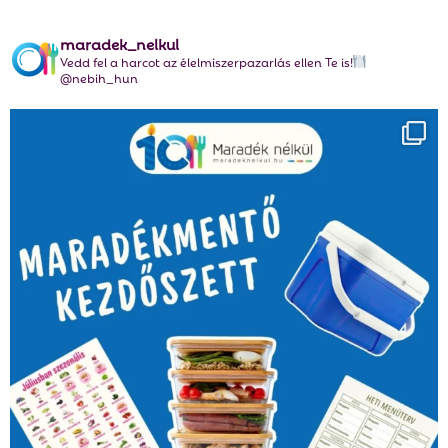
maradek_nelkul
Vedd fel a harcot az élelmiszerpazarlás ellen Te is!
@nebih_hun