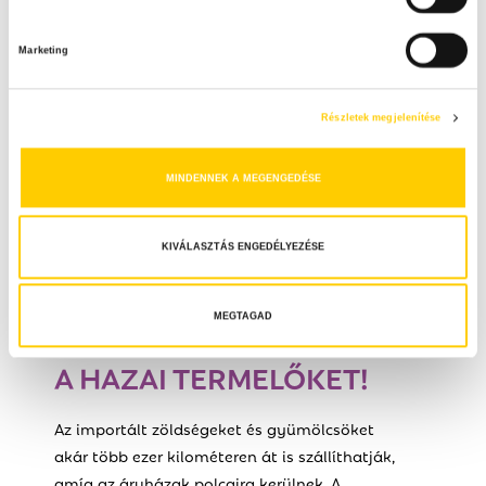
j
á
Marketing
r
u
l
Részletek megjelenítése
á
s
MINDENNEK A MEGENGEDÉSE
k
i
v
KIVÁLASZTÁS ENGEDÉLYEZÉSE
á
l
a
MEGTAGAD
VEDD SZÁMBA
s
A HAZAI TERMELŐKET!
z
t
á
Az importált zöldségeket és gyümölcsöket
s
akár több ezer kilométeren át is szállíthatják,
a
amíg az áruházak polcaira kerülnek. A