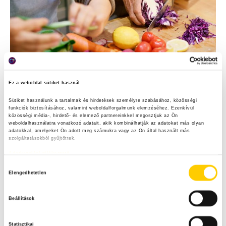
Ez a weboldal sütiket használ
SZEZONÁLIS SZERELEM
Sütiket használunk a tartalmak és hirdetések személyre szabásához, közösségi 
funkciók biztosításához, valamint weboldalforgalmunk elemzéséhez. Ezenkívül 
Érdemes keresni a szezon kincseit, amelyek
közösségi média-, hirdető- és elemező partnereinkkel megosztjuk az Ön 
weboldalhasználatra vonatkozó adatait, akik kombinálhatják az adatokat más olyan 
általában finomabbak és frissebbek, mint a
adatokkal, amelyeket Ön adott meg számukra vagy az Ön által használt más 
szolgáltatásokból gyűjtöttek.
szezonon kívüli gyümölcsök és zöldségek.
További előnye a szezonális alapon való
Adatkezelési tájékoztató
vásárlásnak, hogy kedvezőbb áron juthatunk
H
Elengedhetetlen
hozzá a termékekhez, nem mellesleg
o
támogatjuk ezzel a hazai termelőket.
z
Beállítások
z
á
Tovább
Statisztikai