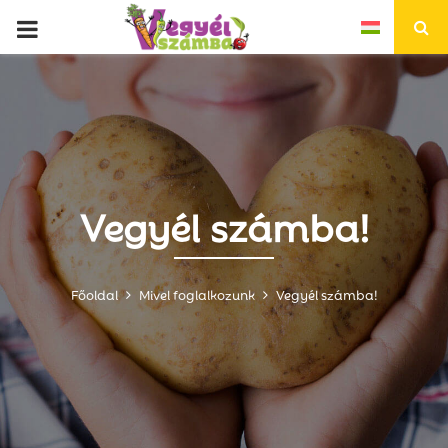
P
R
I
M
Vegyél számba!
A
R
Főoldal
Mivel foglalkozunk
Vegyél számba!
Y
M