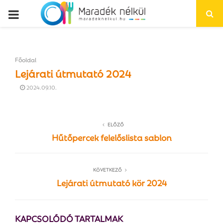
P
R
Főoldal
I
Lejárati útmutató 2024
2024.09.10.
M
A
ELŐZŐ
Hűtőpercek felelőslista sablon
R
KÖVETKEZŐ
Y
Lejárati útmutató kör 2024
M
KAPCSOLÓDÓ TARTALMAK