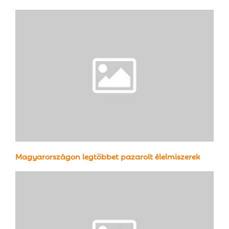
E
N
U
Magyarországon legtöbbet pazarolt élelmiszerek