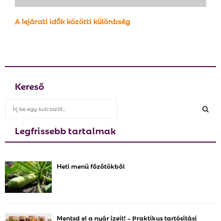
A lejárati idők közötti különbség
Kereső
S
e
a
Legfrissebb tartalmak
S
r
c
E
h
Heti menü főzőtökből
f
A
o
r
R
:
C
Mentsd el a nyár ízeit! – Praktikus tartósítási