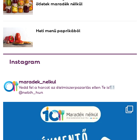
ötletek maradék nélkül
H
Heti menü paprikából
Instagram
maradek_nelkul
Vedd fel a harcot az élelmiszerpazarlás ellen Te is!
@nebih_hun