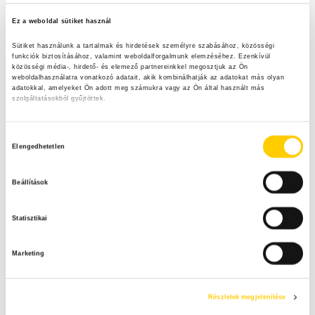
Ez a weboldal sütiket használ
Sütiket használunk a tartalmak és hirdetések személyre szabásához, közösségi 
funkciók biztosításához, valamint weboldalforgalmunk elemzéséhez. Ezenkívül 
közösségi média-, hirdető- és elemező partnereinkkel megosztjuk az Ön 
weboldalhasználatra vonatkozó adatait, akik kombinálhatják az adatokat más olyan 
adatokkal, amelyeket Ön adott meg számukra vagy az Ön által használt más 
szolgáltatásokból gyűjtöttek.
Adatkezelési tájékoztató
H
Elengedhetetlen
o
z
Beállítások
z
á
Statisztikai
j
á
Marketing
r
u
l
Részletek megjelenítése
á