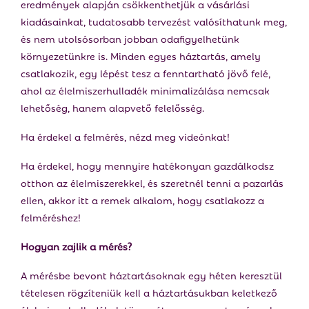
eredmények alapján csökkenthetjük a vásárlási
kiadásainkat, tudatosabb tervezést valósíthatunk meg,
és nem utolsósorban jobban odafigyelhetünk
környezetünkre is. Minden egyes háztartás, amely
csatlakozik, egy lépést tesz a fenntartható jövő felé,
ahol az élelmiszerhulladék minimalizálása nemcsak
lehetőség, hanem alapvető felelősség.
Ha érdekel a felmérés, nézd meg videónkat!
Ha érdekel, hogy mennyire hatékonyan gazdálkodsz
otthon az élelmiszerekkel, és szeretnél tenni a pazarlás
ellen, akkor itt a remek alkalom, hogy csatlakozz a
felméréshez!
Hogyan zajlik a mérés?
A mérésbe bevont háztartásoknak egy héten keresztül
tételesen rögzíteniük kell a háztartásukban keletkező