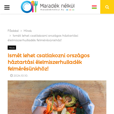
P
R
Főoldal
Hírek
I
Ismét lehet csatlakozni országos háztartási
élelmiszerhulladék felmérésünkhöz!
M
Hírek
Ismét lehet csatlakozni országos
A
háztartási élelmiszerhulladék
felmérésünkhöz!
R
2024.10.10.
Y
M