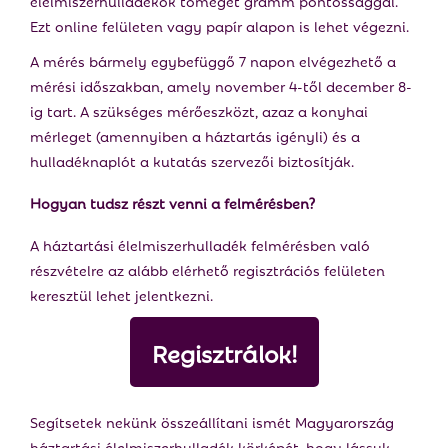
élelmiszerhulladékok tömegét gramm pontossággal.
Ezt online felületen vagy papír alapon is lehet végezni.
A mérés bármely egybefüggő 7 napon elvégezhető a
mérési időszakban, amely november 4-től december 8-
ig tart. A szükséges mérőeszközt, azaz a konyhai
mérleget (amennyiben a háztartás igényli) és a
hulladéknaplót a kutatás szervezői biztosítják.
Hogyan tudsz részt venni a felmérésben?
A háztartási élelmiszerhulladék felmérésben való
részvételre az alább elérhető regisztrációs felületen
keresztül lehet jelentkezni.
Regisztrálok!
Segítsetek nekünk összeállítani ismét Magyarország
háztartási élelmiszerhulladék körképét, hogy lássuk,