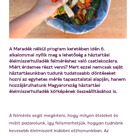
E
N
U
A Maradék nélkül program keretében idén 6.
alkalommal nyílik meg a lehetőség a háztartási
élelmiszerhulladék felméréshez való csatlakozásra.
Miért érdemes részt venni? Mert ezzel nemcsak saját
háztartásunkban tudunk tudatosabb döntéseket
hozni az egyhetes mérés tapasztalatai alapján, hanem
hozzájárulhatunk Magyarország háztartási
élelmiszerhulladék körképének összeállításához is.
A felmérés segít megérteni, hogy milyen ételeket és
miért pazarolunk, így felismerhetjük, hogyan tudnánk
kevesebb élelmiszert kidobni otthonunkban. Az