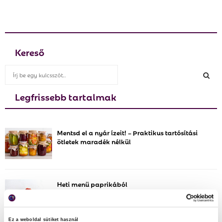
Kereső
S
e
a
Legfrissebb tartalmak
S
r
c
E
h
Mentsd el a nyár ízeit! – Praktikus tartósítási
f
A
ötletek maradék nélkül
o
r
R
:
C
Heti menü paprikából
H
Ez a weboldal sütiket használ