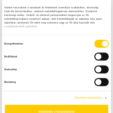
Heti menü padlizsánból
Sütiket használunk a tartalmak és hirdetések személyre szabásához, közösségi 
funkciók biztosításához, valamint weboldalforgalmunk elemzéséhez. Ezenkívül 
közösségi média-, hirdető- és elemező partnereinkkel megosztjuk az Ön 
weboldalhasználatra vonatkozó adatait, akik kombinálhatják az adatokat más olyan 
adatokkal, amelyeket Ön adott meg számukra vagy az Ön által használt más 
szolgáltatásokból gyűjtöttek.
Instagram
Adatkezelési tájékoztató
H
Elengedhetetlen
o
maradek_nelkul
Vedd fel a harcot az élelmiszerpazarlás ellen Te is!
z
@nebih_hun
Beállítások
z
á
Statisztikai
j
á
Marketing
r
u
l
Részletek megjelenítése
á
s
MINDENNEK A MEGENGEDÉSE
k