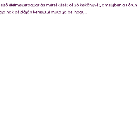
 első élelmiszerpazarlás mérséklését célzó kiskönyvét, amelyben a Fóru
gjainak példáján keresztül mutatja be, hogy...