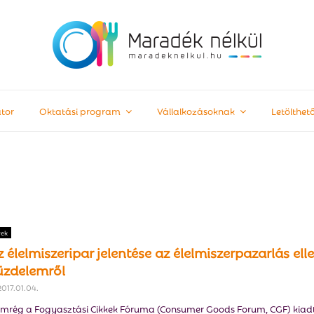
tor
Oktatási program
Vállalkozásoknak
Letölthe
rek
 élelmiszeripar jelentése az élelmiszerpazarlás elle
üzdelemről
2017.01.04.
mrég a Fogyasztási Cikkek Fóruma (Consumer Goods Forum, CGF) kiad