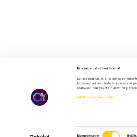
Ez a weboldal sütiket használ
Sütiket használunk a tartalmak és hirdet
közösségi média-, hirdető- és elemező pa
adatokkal, amelyeket Ön adott meg számuk
Adatkezelési tájékoztató
H
Elengedhetetlen
Beállí