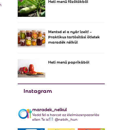
Heti menü főzőtökből
f
A
m
o
r
R
:
C
Mentsd el a nyár ízeit! –
Praktikus tartósítási ötletek
H
maradék nélkül
Heti menü paprikából
Instagram
maradek_nelkul
Vedd fel a harcot az élelmiszerpazarlás
ellen Te is!
@nebih_hun