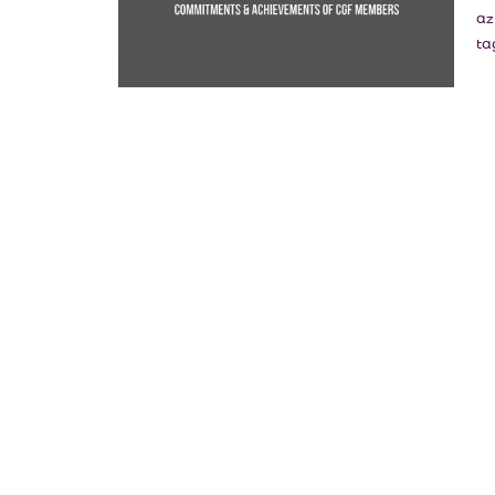
az
ta