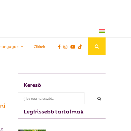
tő anyagok
Cikkek
Kereső
S
e
ni
a
Legfrissebb tartalmak
S
r
c
E
h
ta