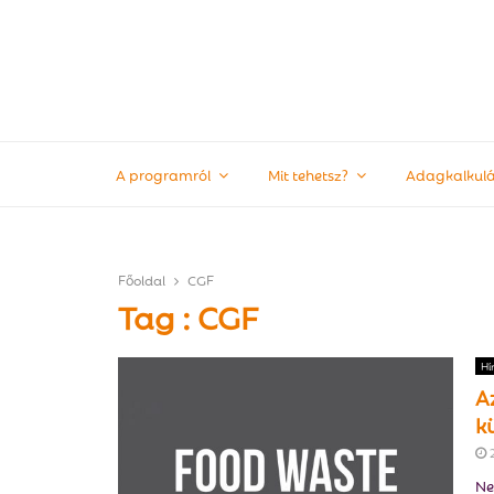
A programról
Mit tehetsz?
Adagkalkulá
Főoldal
CGF
Tag : CGF
Hí
Az
k
Ne