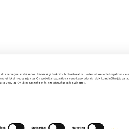
ések személyre szabásához, közösségi funkciók biztosításához, valamint weboldalforgalmunk el
rtnereinkkel megosztjuk az Ön weboldalhasználatra vonatkozó adatait, akik kombinálhatják az ad
ra vagy az Ön által használt más szolgáltatásokból gyűjtöttek.
tások
Statisztikai
Marketing