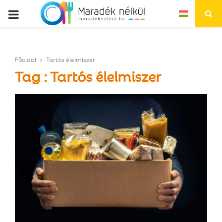
P
R
Főoldal
Tartós élelmiszer
I
Tag : Tartós élelmiszer
M
A
R
Y
M