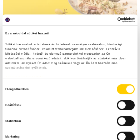
Ez a weboldal sütiket használ
Sütiket használunk a tartalmak és hirdetések személyre szabásához, közösségi 
funkciók biztosításához, valamint weboldalforgalmunk elemzéséhez. Ezenkívül 
közösségi média-, hirdető- és elemező partnereinkkel megosztjuk az Ön 
weboldalhasználatra vonatkozó adatait, akik kombinálhatják az adatokat más olyan 
adatokkal, amelyeket Ön adott meg számukra vagy az Ön által használt más 
szolgáltatásokból gyűjtöttek.
Adatkezelési tájékoztató
H
Elengedhetetlen
o
z
Beállítások
z
á
Statisztikai
j
á
Marketing
r