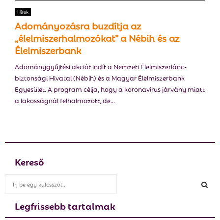
E
Hírek
Adományozásra buzdítja az
N
„élelmiszerhalmozókat” a Nébih és az
Élelmiszerbank
U
Adománygyűjtési akciót indít a Nemzeti Élelmiszerlánc-
biztonsági Hivatal (Nébih) és a Magyar Élelmiszerbank
Egyesület. A program célja, hogy a koronavírus járvány miatt
a lakosságnál felhalmozott, de...
Kereső
S
e
a
Legfrissebb tartalmak
S
r