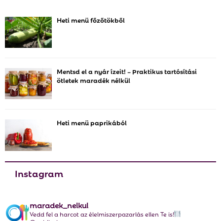
c
E
h
Heti menü főzőtökből
f
A
o
r
R
:
C
Mentsd el a nyár ízeit! – Praktikus tartósítási
ötletek maradék nélkül
H
Heti menü paprikából
Instagram
maradek_nelkul
Vedd fel a harcot az élelmiszerpazarlás ellen Te is!