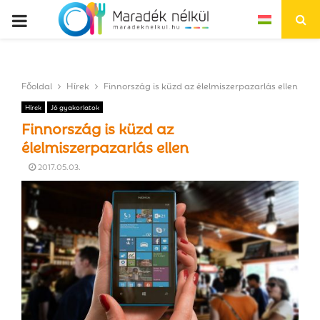
P
R
Főoldal
Hírek
Finnország is küzd az élelmiszerpazarlás ellen
I
Hírek
Jó gyakorlatok
Finnország is küzd az
M
élelmiszerpazarlás ellen
2017.05.03.
A
R
Y
M