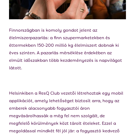
E
N
Finnországban is komoly gondot jelent az
U
élelmiszerpazarlás: a finn szupermarketekben és
éttermekben 150-200 millió kg élelmiszert dobnak ki
éves szinten. A pazarlás mérséklése érdekében az
elmúlt időszakban több kezdeményezés is napvilágot
látott.
Helsinkiben a ResQ Club vezetői létrehoztak egy mobil
applikációt, amely lehetőséget biztosít arra, hogy az
emberek alacsonyabb fogyasztói áron
megvásárolhassák a még fel nem szolgált, de
megfelelő körülmények közt tárolt ételeket. Ezzel a
megoldással mindkét fél jól jár: a fogyasztó kedvező