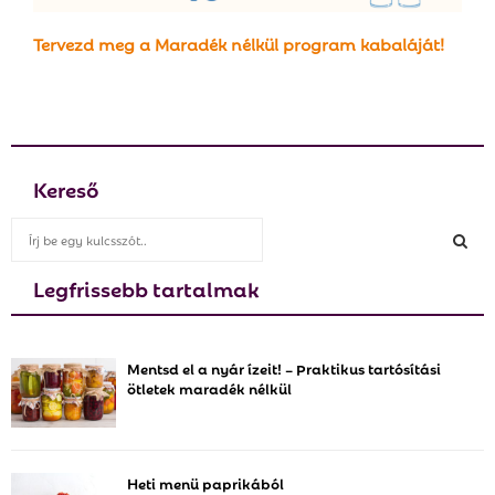
Tervezd meg a Maradék nélkül program kabaláját!
Kereső
S
e
a
Legfrissebb tartalmak
S
r
c
E
h
Mentsd el a nyár ízeit! – Praktikus tartósítási
f
A
ötletek maradék nélkül
o
r
R
:
C
Heti menü paprikából