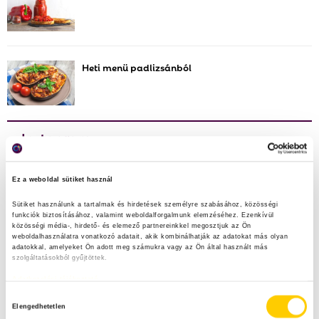
H
Heti menü padlizsánból
Instagram
maradek_nelkul
Ez a weboldal sütiket használ
Vedd fel a harcot az élelmiszerpazarlás ellen Te is!
@nebih_hun
Sütiket használunk a tartalmak és hirdetések személyre szabásához, közösségi 
funkciók biztosításához, valamint weboldalforgalmunk elemzéséhez. Ezenkívül 
közösségi média-, hirdető- és elemező partnereinkkel megosztjuk az Ön 
weboldalhasználatra vonatkozó adatait, akik kombinálhatják az adatokat más olyan 
adatokkal, amelyeket Ön adott meg számukra vagy az Ön által használt más 
szolgáltatásokból gyűjtöttek.
Adatkezelési tájékoztató
H
Elengedhetetlen
o