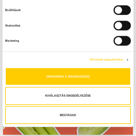
z
Beállítások
z
á
Statisztikai
j
á
Marketing
r
u
l
Részletek megjelenítése
á
s
MINDENNEK A MEGENGEDÉSE
k
i
v
KIVÁLASZTÁS ENGEDÉLYEZÉSE
á
l
a
MEGTAGAD
s
z