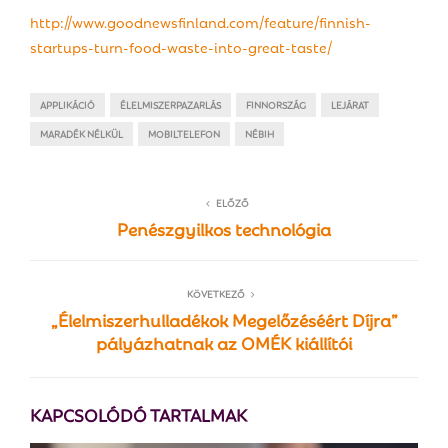
http://www.goodnewsfinland.com/feature/finnish-
startups-turn-food-waste-into-great-taste/
APPLIKÁCIÓ
ÉLELMISZERPAZARLÁS
FINNORSZÁG
LEJÁRAT
MARADÉK NÉLKÜL
MOBILTELEFON
NÉBIH
ELŐZŐ
Penészgyilkos technológia
KÖVETKEZŐ
„Élelmiszerhulladékok Megelőzéséért Díjra”
pályázhatnak az OMÉK kiállítói
KAPCSOLÓDÓ TARTALMAK