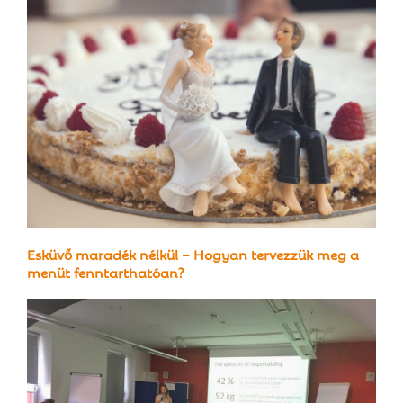
Esküvő maradék nélkül – Hogyan tervezzük meg a
menüt fenntarthatóan?