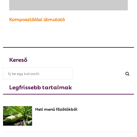
Komposztálási útmutató
Kereső
S
e
a
Legfrissebb tartalmak
S
r
c
E
h
Heti menü főzőtökből
f
A
o
r
R
:
C