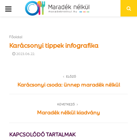
P
R
Főoldal
I
Karácsonyi tippek infografika
2023.06.22.
M
A
ELŐZŐ
Karácsonyi csoda: ünnep maradék nélkül
R
KÖVETKEZŐ
Y
Maradék nélkül kiadvány
M
KAPCSOLÓDÓ TARTALMAK