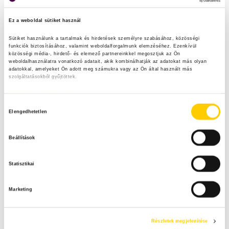
Ez a weboldal sütiket használ
Sütiket használunk a tartalmak és hirdetések személyre szabásához, közösségi 
funkciók biztosításához, valamint weboldalforgalmunk elemzéséhez. Ezenkívül 
közösségi média-, hirdető- és elemező partnereinkkel megosztjuk az Ön 
weboldalhasználatra vonatkozó adatait, akik kombinálhatják az adatokat más olyan 
adatokkal, amelyeket Ön adott meg számukra vagy az Ön által használt más 
szolgáltatásokból gyűjtöttek.
Adatkezelési tájékoztató
H
Elengedhetetlen
o
z
Beállítások
z
á
Statisztikai
j
á
Marketing
r
u
l
Részletek megjelenítése
á