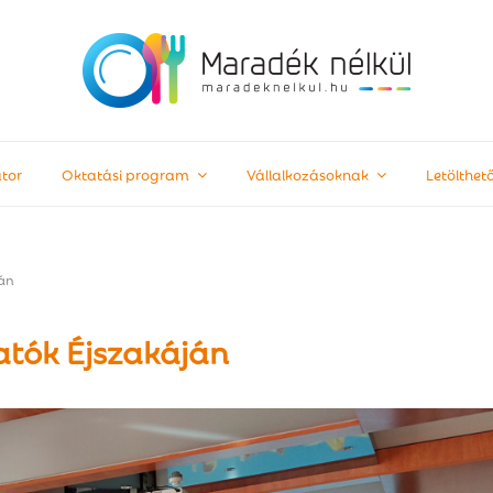
tor
Oktatási program
Vállalkozásoknak
Letölthe
ján
atók Éjszakáján