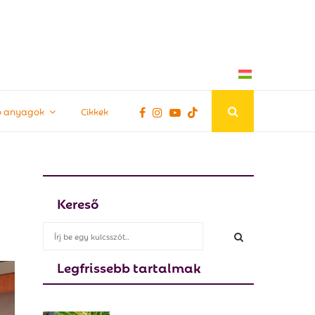
tő anyagok
Cikkek
Kereső
S
e
a
Legfrissebb tartalmak
S
r
c
E
h