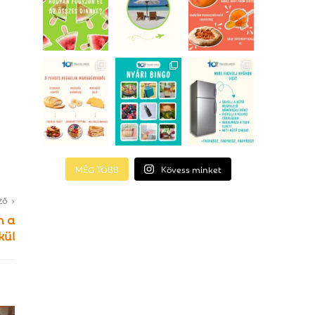
MÉG TÖBB
Kövess minket
ZŐ
n a
kül