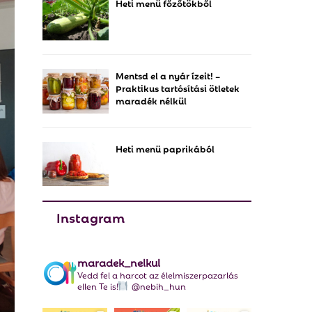
Heti menü főzőtökből
f
A
o
r
R
:
C
Mentsd el a nyár ízeit! –
Praktikus tartósítási ötletek
H
maradék nélkül
Heti menü paprikából
Instagram
maradek_nelkul
Vedd fel a harcot az élelmiszerpazarlás
ellen Te is!
@nebih_hun