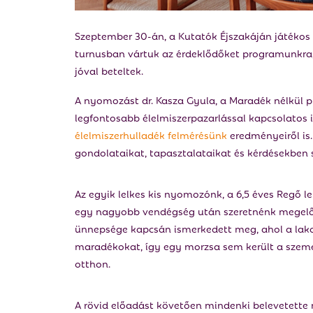
Szeptember 30-án, a Kutatók Éjszakáján játékos 
turnusban vártuk az érdeklődőket programunkra, 
jóval beteltek.
A nyomozást dr. Kasza Gyula, a Maradék nélkül p
legfontosabb élelmiszerpazarlással kapcsolatos i
élelmiszerhulladék felmérésünk
eredményeiről is
gondolataikat, tapasztalataikat és kérdésekben 
Az egyik lelkes kis nyomozónk, a 6,5 éves Regő 
egy nagyobb vendégség után szeretnénk megelőzni
ünnepsége kapcsán ismerkedett meg, ahol a lak
maradékokat, így egy morzsa sem került a szeme
otthon.
A rövid előadást követően mindenki belevetette 