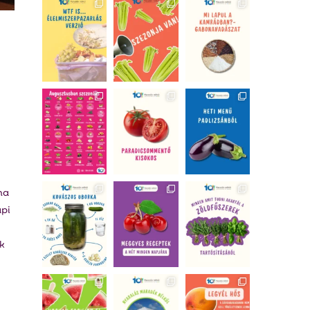
ha
api
k