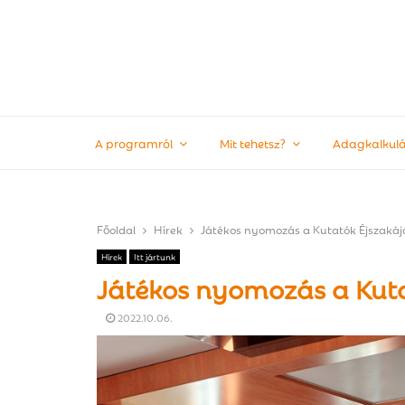
A programról
Mit tehetsz?
Adagkalkulá
Főoldal
Hírek
Játékos nyomozás a Kutatók Éjszaká
Hírek
Itt jártunk
Játékos nyomozás a Kut
2022.10.06.