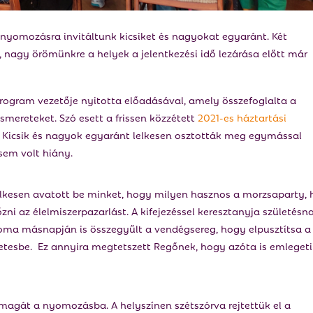
nyomozásra invitáltunk kicsiket és nagyokat egyaránt. Két
nagy örömünkre a helyek a jelentkezési idő lezárása előtt már
rogram vezetője nyitotta előadásával, amely összefoglalta a
smereteket. Szó esett a frissen közzétett
2021-es háztartási
. Kicsik és nagyok egyaránt lelkesen osztották meg egymással
sem volt hiány.
lelkesen avatott be minket, hogy milyen hasznos a morzsaparty, 
 az élelmiszerpazarlást. A kifejezéssel keresztanyja születésn
oma másnapján is összegyűlt a vendégsereg, hogy elpusztítsa a
tesbe. Ez annyira megtetszett Regőnek, hogy azóta is emlegeti
magát a nyomozásba. A helyszínen szétszórva rejtettük el a