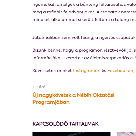
nyomokat, amelyek a bűntény feltárásához való 
meg a rafinált feladványokat. A csapatok nemcsa
mindkét alkalommal sikerült feltárni a talány me
Jutalmakban sem volt hiány, a nyertes csapatok
Bízunk benne, hogy a programon résztvevők jól 
információkat szereztek az élelmiszerpazarlás cs
Kövessetek minket
Instagramon
és
Facebookon
,
ELŐZŐ
Új nagykövetek a Nébih Oktatási
Programjában
KAPCSOLÓDÓ TARTALMAK