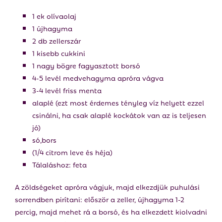
1 ek olívaolaj
1 újhagyma
2 db zellerszár
1 kisebb cukkini
1 nagy bögre fagyasztott borsó
4-5 levél medvehagyma apróra vágva
3-4 levél friss menta
alaplé (ezt most érdemes tényleg víz helyett ezzel
csinálni, ha csak alaplé kockátok van az is teljesen
jó)
só,bors
(1/4 citrom leve és héja)
Tálaláshoz: feta
A zöldségeket apróra vágjuk, majd elkezdjük puhulási
sorrendben pirítani: először a zeller, újhagyma 1-2
percig, majd mehet rá a borsó, és ha elkezdett kiolvadni