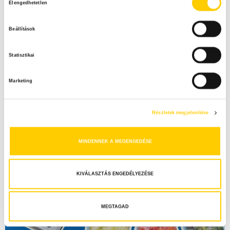
Elengedhetetlen
o
z
Beállítások
z
á
Statisztikai
j
á
Marketing
r
u
l
Részletek megjelenítése
á
s
MINDENNEK A MEGENGEDÉSE
k
i
v
KIVÁLASZTÁS ENGEDÉLYEZÉSE
á
l
a
MEGTAGAD
s
z