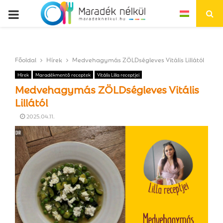
P
R
Főoldal
Hírek
Medvehagymás ZÖLDségleves Vitális Lillától
I
Hírek
Maradékmentő receptek
Vitális Lilla receptjei
Medvehagymás ZÖLDségleves Vitális
M
Lillától
2025.04.11.
A
R
Y
M