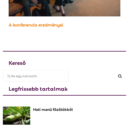
A konferencia eredményei
Kereső
S
e
a
Legfrissebb tartalmak
S
r
c
E
h
Heti menü főzőtökből
f
A
o
r
R
: