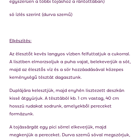
egyszerűen a többi tojáshoz a rántottában)
só ízlés szerint (durva szemű)
Elkészítés:
Az élesztőt kevés langyos vízben felfuttatjuk a cukorral.
A lisztben elmorzsoljuk a puha vajat, belekeverjük a sót,
majd az élesztős víz és a sör hozzáadásával közepes
keménységű tésztát dagasztunk.
Duplájára kelesztjük, majd enyhén lisztezett deszkán
kissé átgyúrjuk. A tésztából kb. 1 cm vastag, 40 cm
hosszú rudakat sodrunk, amelyekből pereceket
formázunk.
A tojássárgát egy pici sörrel elkeverjük, majd
megkenjük a pereceket. Durva szemű sóval megszórjuk,