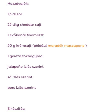
Hozzávalók:
1,5 dl sör
25 dkg cheddar sajt
1 evőkanál finomliszt
50 g krémsajt (például
maradék mascapone
)
1 gerezd fokhagyma
jalapeño ízlés szerint
só ízlés szerint
bors ízlés szerint
Elkészítés: