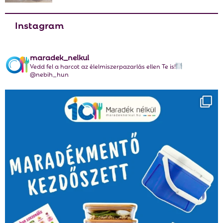
Instagram
maradek_nelkul
Vedd fel a harcot az élelmiszerpazarlás ellen Te is!
@nebih_hun