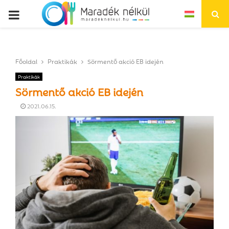
P
R
Főoldal
Praktikák
Sörmentő akció EB idején
I
Praktikák
Sörmentő akció EB idején
M
2021.06.15.
A
R
Y
M