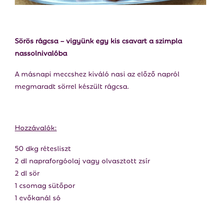
Sörös rágcsa – vigyünk egy kis csavart a szimpla
nassolnivalóba
A másnapi meccshez kiváló nasi az előző napról
megmaradt sörrel készült rágcsa.
Hozzávalók:
50 dkg rétesliszt
2 dl napraforgóolaj vagy olvasztott zsír
2 dl sör
1 csomag sütőpor
1 evőkanál só