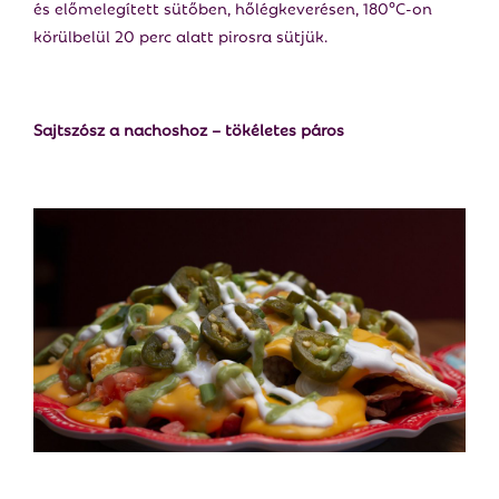
és előmelegített sütőben, hőlégkeverésen, 180°C-on
körülbelül 20 perc alatt pirosra sütjük.
Sajtszósz a nachoshoz – tökéletes páros