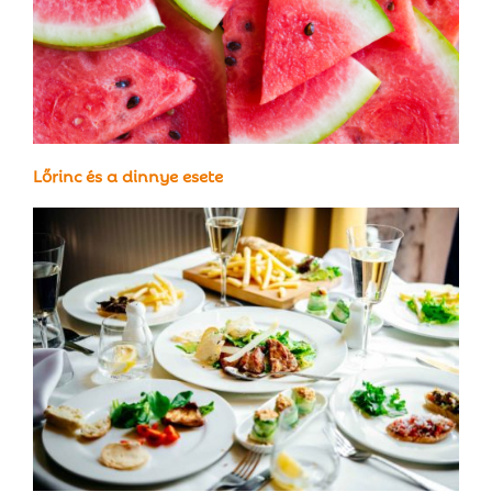
Lőrinc és a dinnye esete