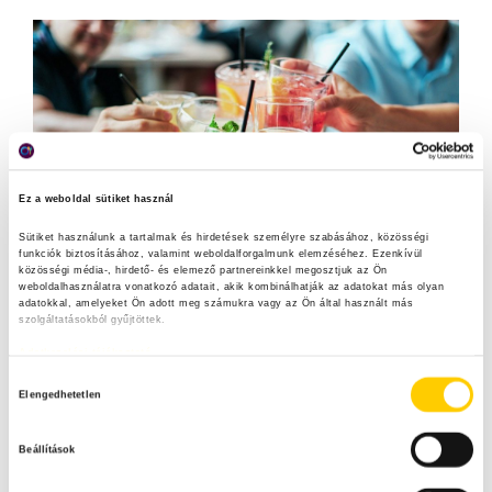
Ez a weboldal sütiket használ
Sütiket használunk a tartalmak és hirdetések személyre szabásához, közösségi 
funkciók biztosításához, valamint weboldalforgalmunk elemzéséhez. Ezenkívül 
közösségi média-, hirdető- és elemező partnereinkkel megosztjuk az Ön 
weboldalhasználatra vonatkozó adatait, akik kombinálhatják az adatokat más olyan 
adatokkal, amelyeket Ön adott meg számukra vagy az Ön által használt más 
szolgáltatásokból gyűjtöttek.
Adatkezelési tájékoztató
H
Elengedhetetlen
o
A kánikulában – ha épp nincs hidegfront – egy hűsítő
z
koktélhoz is felhasználhatod a megmaradt sört.
Beállítások
z
Mutatunk pár koktél ötletet, amelyeknek nagyon
á