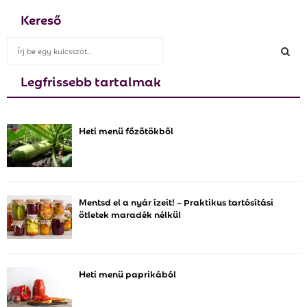
Kereső
S
e
a
Legfrissebb tartalmak
S
r
c
E
h
Heti menü főzőtökből
f
A
o
r
R
:
C
Mentsd el a nyár ízeit! – Praktikus tartósítási
ötletek maradék nélkül
H
Heti menü paprikából