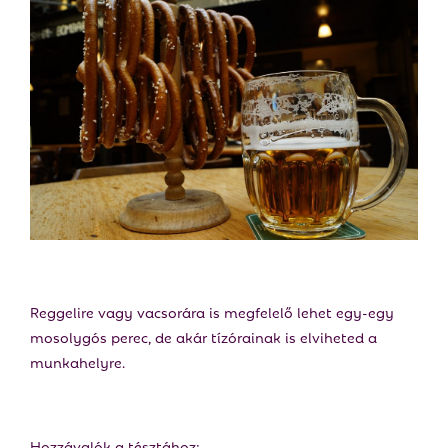
Reggelire vagy vacsorára is megfelelő lehet egy-egy
mosolygós perec, de akár tízórainak is elviheted a
munkahelyre.
Hozzávalók a tésztához: