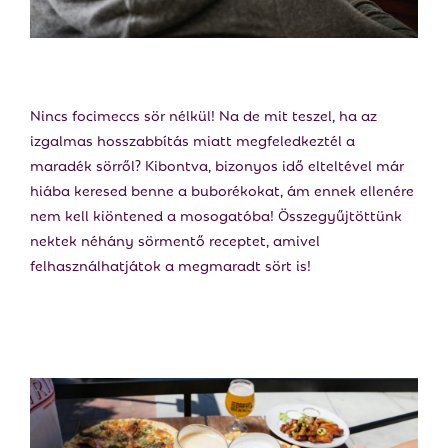
E
N
U
Nincs focimeccs sör nélkül! Na de mit teszel, ha az
izgalmas hosszabbítás miatt megfeledkeztél a
maradék sörről? Kibontva, bizonyos idő elteltével már
hiába keresed benne a buborékokat, ám ennek ellenére
nem kell kiöntened a mosogatóba! Összegyűjtöttünk
nektek néhány sörmentő receptet, amivel
felhasználhatjátok a megmaradt sört is!