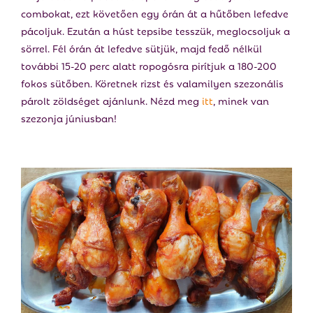
combokat, ezt követően egy órán át a hűtőben lefedve
pácoljuk. Ezután a húst tepsibe tesszük, meglocsoljuk a
sörrel. Fél órán át lefedve sütjük, majd fedő nélkül
további 15-20 perc alatt ropogósra pirítjuk a 180-200
fokos sütőben. Köretnek rizst és valamilyen szezonális
párolt zöldséget ajánlunk. Nézd meg
itt
, minek van
szezonja júniusban!