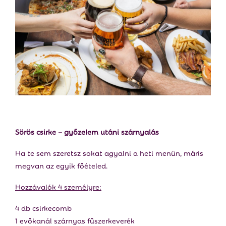
Sörös csirke – győzelem utáni szárnyalás
Ha te sem szeretsz sokat agyalni a heti menün, máris
megvan az egyik főételed.
Hozzávalók 4 személyre:
4 db csirkecomb
1 evőkanál szárnyas fűszerkeverék