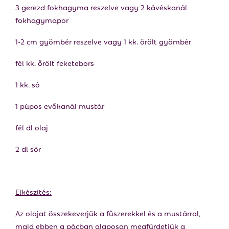
3 gerezd fokhagyma reszelve vagy 2 kávéskanál
fokhagymapor
1-2 cm gyömbér reszelve vagy 1 kk. őrölt gyömbér
fél kk. őrölt feketebors
1 kk. só
1 púpos evőkanál mustár
fél dl olaj
2 dl sör
Elkészítés:
Az olajat összekeverjük a fűszerekkel és a mustárral,
majd ebben a pácban alaposan megfürdetjük a