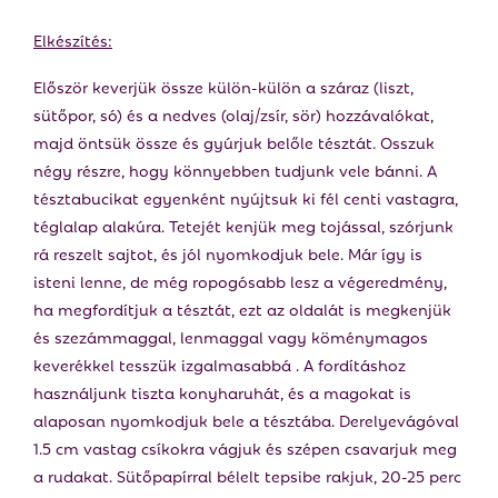
Elkészítés:
Először keverjük össze külön-külön a száraz (liszt,
sütőpor, só) és a nedves (olaj/zsír, sör) hozzávalókat,
majd öntsük össze és gyúrjuk belőle tésztát. Osszuk
négy részre, hogy könnyebben tudjunk vele bánni. A
tésztabucikat egyenként nyújtsuk ki fél centi vastagra,
téglalap alakúra. Tetejét kenjük meg tojással, szórjunk
rá reszelt sajtot, és jól nyomkodjuk bele. Már így is
isteni lenne, de még ropogósabb lesz a végeredmény,
ha megfordítjuk a tésztát, ezt az oldalát is megkenjük
és szezámmaggal, lenmaggal vagy köménymagos
keverékkel tesszük izgalmasabbá . A fordításhoz
használjunk tiszta konyharuhát, és a magokat is
alaposan nyomkodjuk bele a tésztába. Derelyevágóval
1.5 cm vastag csíkokra vágjuk és szépen csavarjuk meg
a rudakat. Sütőpapírral bélelt tepsibe rakjuk, 20-25 perc