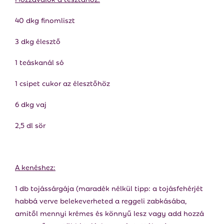
40 dkg finomliszt
3 dkg élesztő
1 teáskanál só
1 csipet cukor az élesztőhöz
6 dkg vaj
2,5 dl sör
A kenéshez:
1 db tojássárgája (maradék nélkül tipp: a tojásfehérjét
habbá verve belekeverheted a reggeli zabkásába,
amitől mennyi krémes és könnyű lesz vagy add hozzá