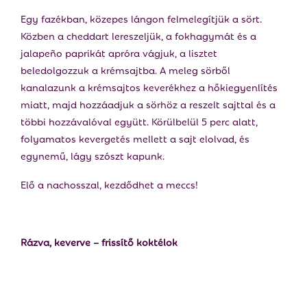
Egy fazékban, közepes lángon felmelegítjük a sört.
Közben a cheddart lereszeljük, a fokhagymát és a
jalapeño paprikát apróra vágjuk, a lisztet
beledolgozzuk a krémsajtba. A meleg sörből
kanalazunk a krémsajtos keverékhez a hőkiegyenlítés
miatt, majd hozzáadjuk a sörhöz a reszelt sajttal és a
többi hozzávalóval együtt. Körülbelül 5 perc alatt,
folyamatos kevergetés mellett a sajt elolvad, és
egynemű, lágy szószt kapunk.
Elő a nachosszal, kezdődhet a meccs!
Rázva, keverve – frissítő koktélok