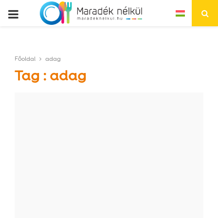
P
R
Főoldal
adag
I
Tag : adag
M
A
R
Y
M