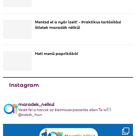
r
R
:
C
Mentsd el a nyár ízeit! – Praktikus tartósítási
ötletek maradék nélkül
H
Heti menü paprikából
Instagram
maradek_nelkul
Vedd fel a harcot az élelmiszerpazarlás ellen Te is!
@nebih_hun