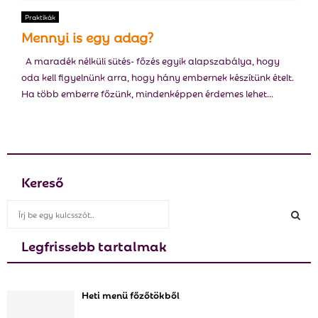
E
Praktikák
Mennyi is egy adag?
N
A maradék nélküli sütés- főzés egyik alapszabálya, hogy
oda kell figyelnünk arra, hogy hány embernek készítünk ételt.
U
Ha több emberre főzünk, mindenképpen érdemes lehet...
Kereső
S
e
a
Legfrissebb tartalmak
S
r
c
E
h
Heti menü főzőtökből
f
A
o