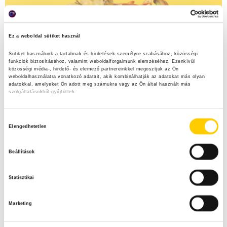
Ez a weboldal sütiket használ
Sütiket használunk a tartalmak és hirdetések személyre szabásához, közösségi 
funkciók biztosításához, valamint weboldalforgalmunk elemzéséhez. Ezenkívül 
közösségi média-, hirdető- és elemező partnereinkkel megosztjuk az Ön 
weboldalhasználatra vonatkozó adatait, akik kombinálhatják az adatokat más olyan 
adatokkal, amelyeket Ön adott meg számukra vagy az Ön által használt más 
szolgáltatásokból gyűjtöttek.
Adatkezelési tájékoztató
H
Elengedhetetlen
o
z
Beállítások
z
á
Statisztikai
j
á
Marketing
r
u