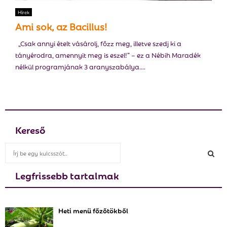
E
Hírek
Ami sok, az Bacillus!
N
„Csak annyi ételt vásárolj, főzz meg, illetve szedj ki a
tányérodra, amennyit meg is eszel!” – ez a Nébih Maradék
U
nélkül programjának 3 aranyszabálya....
Kereső
S
e
a
Legfrissebb tartalmak
S
r
c
E
h
Heti menü főzőtökből
f
A
o