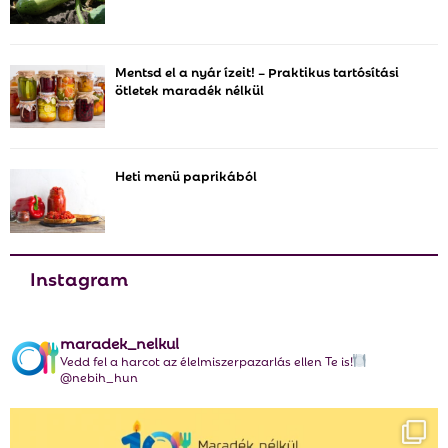
r
R
:
C
Mentsd el a nyár ízeit! – Praktikus tartósítási
ötletek maradék nélkül
H
Heti menü paprikából
Instagram
maradek_nelkul
Vedd fel a harcot az élelmiszerpazarlás ellen Te is!
@nebih_hun