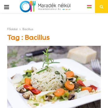
P
R
Főoldal
Bacillus
I
Tag : Bacillus
M
A
R
Y
M