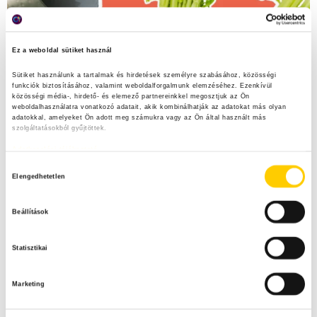
Ez a weboldal sütiket használ
Sütiket használunk a tartalmak és hirdetések személyre szabásához, közösségi 
funkciók biztosításához, valamint weboldalforgalmunk elemzéséhez. Ezenkívül 
közösségi média-, hirdető- és elemező partnereinkkel megosztjuk az Ön 
weboldalhasználatra vonatkozó adatait, akik kombinálhatják az adatokat más olyan 
adatokkal, amelyeket Ön adott meg számukra vagy az Ön által használt más 
szolgáltatásokból gyűjtöttek.
Adatkezelési tájékoztató
H
Elengedhetetlen
o
z
Beállítások
z
á
Statisztikai
j
á
Marketing
r
u