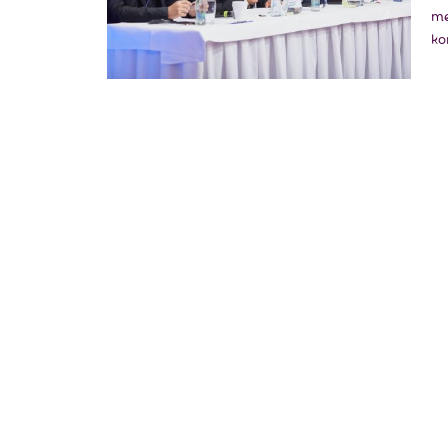
me
ko