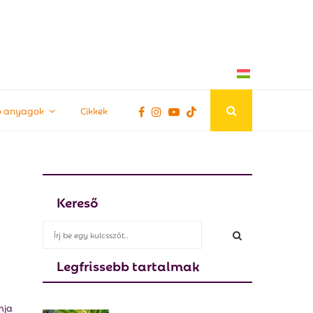
tő anyagok
Cikkek
Kereső
S
e
a
Legfrissebb tartalmak
S
r
c
E
h
mja