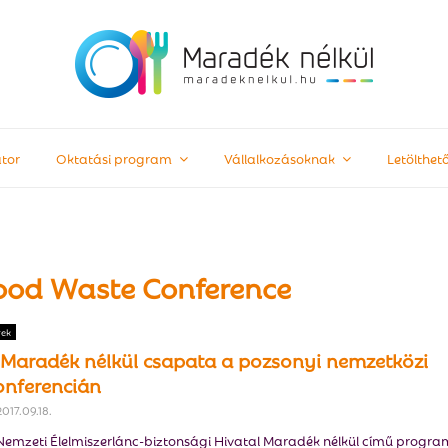
tor
Oktatási program
Vállalkozásoknak
Letölthe
Food Waste Conference
rek
 Maradék nélkül csapata a pozsonyi nemzetközi
onferencián
2017.09.18.
Nemzeti Élelmiszerlánc-biztonsági Hivatal Maradék nélkül című progra