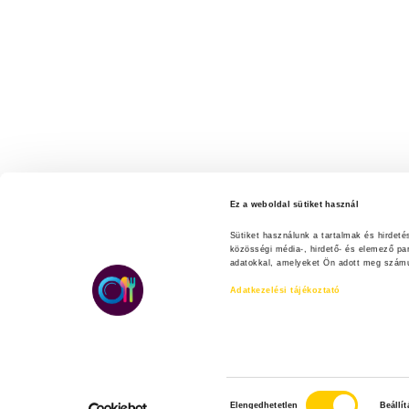
Ez a weboldal sütiket használ
Sütiket használunk a tartalmak és hirdet
közösségi média-, hirdető- és elemező pa
adatokkal, amelyeket Ön adott meg számuk
Adatkezelési tájékoztató
H
Elengedhetetlen
Beállí