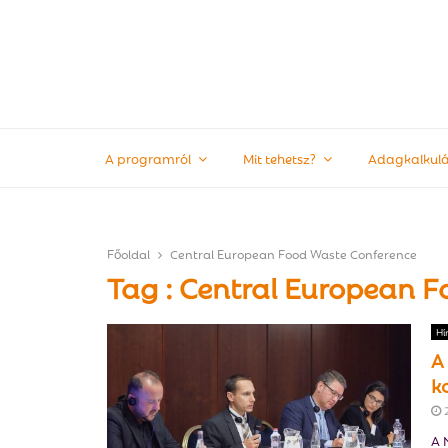
A programról
Mit tehetsz?
Adagkalkulá
Főoldal
Central European Food Waste Conference
Tag : Central European 
Hí
A
k
A 