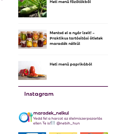
Heti menü főzőtökből
f
A
o
r
R
:
C
Mentsd el a nyár ízeit! –
Praktikus tartósítási ötletek
H
maradék nélkül
Heti menü paprikából
Instagram
maradek_nelkul
Vedd fel a harcot az élelmiszerpazarlás
ellen Te is!
@nebih_hun