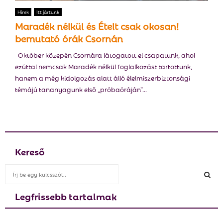
E
Hírek
Itt jártunk
Maradék nélkül és Ételt csak okosan!
N
bemutató órák Csornán
Október közepén Csornára látogatott el csapatunk, ahol
U
ezúttal nemcsak Maradék nélkül foglalkozást tartottunk,
hanem a még kidolgozás alatt álló élelmiszerbiztonsági
témájú tananyagunk első „próbaóráján”...
Kereső
S
e
a
Legfrissebb tartalmak
S
r
c
E
h