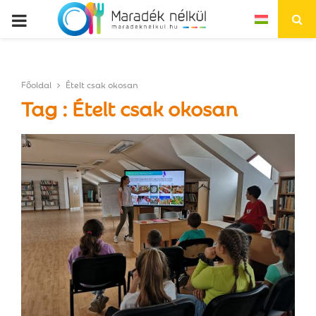
P
R
Főoldal
Ételt csak okosan
I
Tag : Ételt csak okosan
M
A
R
Y
M