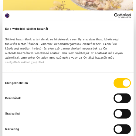
Ez a weboldal sütiket használ
Sütiket használunk a tartalmak és hirdetések személyre szabásához, közösségi 
funkciók biztosításához, valamint weboldalforgalmunk elemzéséhez. Ezenkívül 
közösségi média-, hirdető- és elemező partnereinkkel megosztjuk az Ön 
weboldalhasználatra vonatkozó adatait, akik kombinálhatják az adatokat más olyan 
adatokkal, amelyeket Ön adott meg számukra vagy az Ön által használt más 
szolgáltatásokból gyűjtöttek.
Adatkezelési tájékoztató
H
Elengedhetetlen
o
z
Beállítások
z
á
Statisztikai
j
á
Marketing
r