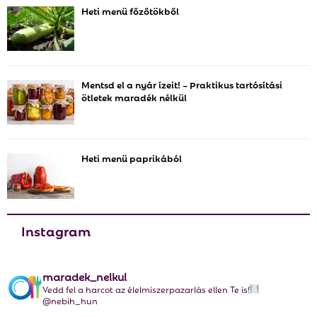
Heti menü főzőtökből
f
A
o
r
R
:
C
Mentsd el a nyár ízeit! – Praktikus tartósítási
ötletek maradék nélkül
H
Heti menü paprikából
Instagram
maradek_nelkul
Vedd fel a harcot az élelmiszerpazarlás ellen Te is!
@nebih_hun