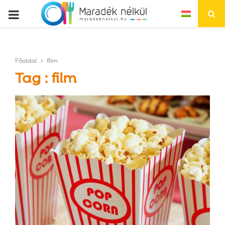
P
R
Főoldal
film
I
Tag : film
M
A
R
Y
M