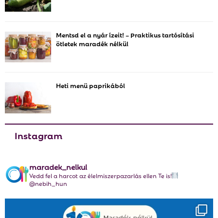
r
R
:
C
Mentsd el a nyár ízeit! – Praktikus tartósítási
ötletek maradék nélkül
H
Heti menü paprikából
Instagram
maradek_nelkul
Vedd fel a harcot az élelmiszerpazarlás ellen Te is!
@nebih_hun