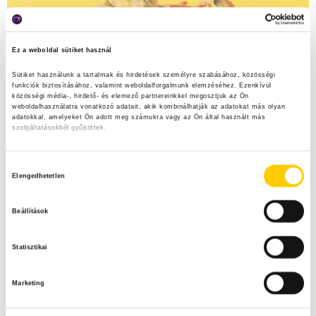
Ez a weboldal sütiket használ
Sütiket használunk a tartalmak és hirdetések személyre szabásához, közösségi 
funkciók biztosításához, valamint weboldalforgalmunk elemzéséhez. Ezenkívül 
közösségi média-, hirdető- és elemező partnereinkkel megosztjuk az Ön 
weboldalhasználatra vonatkozó adatait, akik kombinálhatják az adatokat más olyan 
adatokkal, amelyeket Ön adott meg számukra vagy az Ön által használt más 
szolgáltatásokból gyűjtöttek.
Adatkezelési tájékoztató
H
Elengedhetetlen
o
z
Beállítások
z
á
Statisztikai
j
á
Marketing
r
u