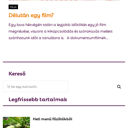
E
Hírek
Délután egy film?
N
Egy laza hétvégén talán a legjobb időtöltés egy jó film
megnézése, viszont a kikapcsolódás és szórakozás mellett
U
szánhatunk időt a tanulásra is. A dokumentumfilmek...
Kereső
S
e
a
Legfrissebb tartalmak
S
r
c
E
h
Heti menü főzőtökből
f
A
o