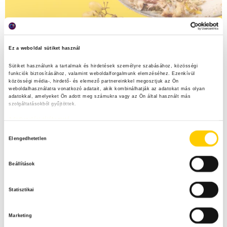
Ez a weboldal sütiket használ
Sütiket használunk a tartalmak és hirdetések személyre szabásához, közösségi 
funkciók biztosításához, valamint weboldalforgalmunk elemzéséhez. Ezenkívül 
közösségi média-, hirdető- és elemező partnereinkkel megosztjuk az Ön 
weboldalhasználatra vonatkozó adatait, akik kombinálhatják az adatokat más olyan 
adatokkal, amelyeket Ön adott meg számukra vagy az Ön által használt más 
szolgáltatásokból gyűjtöttek.
Adatkezelési tájékoztató
H
Elengedhetetlen
o
z
Beállítások
z
á
Statisztikai
j
á
Marketing
r