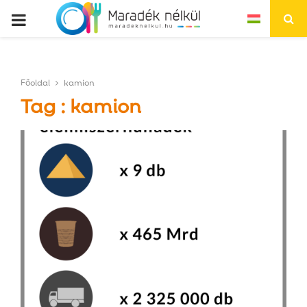
P
R
Főoldal
kamion
I
Tag : kamion
M
A
R
Y
M