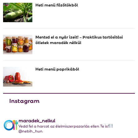
Heti menü főzőtökből
f
A
o
r
R
:
C
Mentsd el a nyár ízeit! – Praktikus tartósítási
ötletek maradék nélkül
H
Heti menü paprikából
Instagram
maradek_nelkul
Vedd fel a harcot az élelmiszerpazarlás ellen Te is!
@nebih_hun