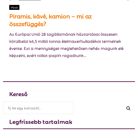
E
Hírek
Piramis, kávé, kamion – mi az
N
összefüggés?
Az Európai Unió 28 tagállamának háztartásai összesen
U
körülbelül 46,5 millió tonna élelmiszerhulladékot termelnek
évente. Ezt a mennyiséget meglehetősen nehéz magunk elé
képzelni, ezért tollat-papírt ragadtunk...
Kereső
S
e
a
Legfrissebb tartalmak
S
r
c
E
h