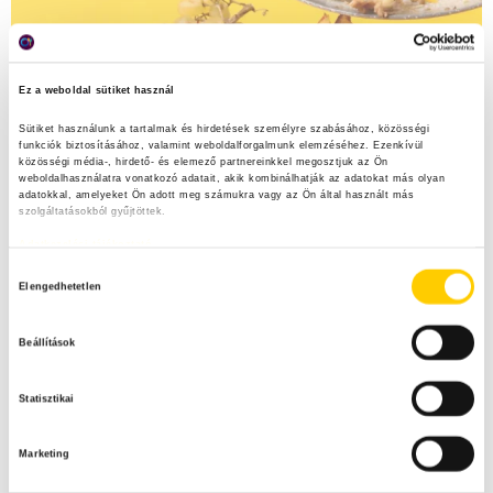
Ez a weboldal sütiket használ
Sütiket használunk a tartalmak és hirdetések személyre szabásához, közösségi 
funkciók biztosításához, valamint weboldalforgalmunk elemzéséhez. Ezenkívül 
közösségi média-, hirdető- és elemező partnereinkkel megosztjuk az Ön 
weboldalhasználatra vonatkozó adatait, akik kombinálhatják az adatokat más olyan 
adatokkal, amelyeket Ön adott meg számukra vagy az Ön által használt más 
szolgáltatásokból gyűjtöttek.
Adatkezelési tájékoztató
H
Elengedhetetlen
o
z
Beállítások
z
á
Statisztikai
j
á
Marketing
r
u