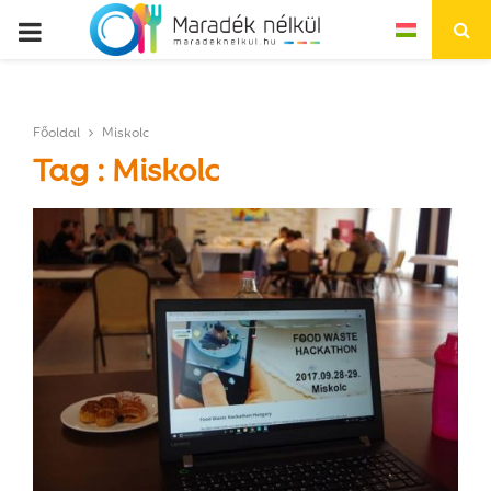
P
R
Főoldal
Miskolc
I
Tag : Miskolc
M
A
R
Y
M