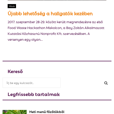
E
Hírek
Újabb lehetőség a hallgatók kezében
N
2017. szeptember 28-29. között került megrendezésre az első
Food Waste Hackathon Miskolcon, a Bay Zoltán Alkalmazott
U
Kutatási Közhasznú Nonprofit Kft. szervezésében. A
versenyen egy olyan...
Kereső
S
e
a
Legfrissebb tartalmak
S
r
c
E
h
Heti menü főzőtökből
f
A