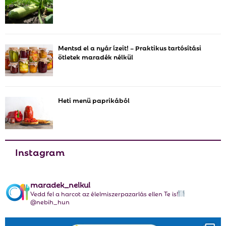
o
r
R
:
C
Mentsd el a nyár ízeit! – Praktikus tartósítási
ötletek maradék nélkül
H
Heti menü paprikából
Instagram
maradek_nelkul
Vedd fel a harcot az élelmiszerpazarlás ellen Te is!
@nebih_hun