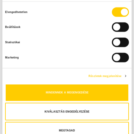
Adatkezelési tájékoztató
H
Elengedhetetlen
o
z
Beállítások
z
á
Statisztikai
j
á
Marketing
r
u
l
Részletek megjelenítése
á
s
MINDENNEK A MEGENGEDÉSE
k
i
v
KIVÁLASZTÁS ENGEDÉLYEZÉSE
á
l
a
MEGTAGAD