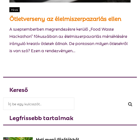
Hírek
Ötletverseny az élelmiszerpazarlás ellen
A szeptemberben megrendezésre kerülő „Food Waste
Hackathon” fókuszában az élelmiszerpazarlás mérséklésére
irányuló kreatív ötletek állnak. De pontosan milyen ötletekről
is van szó? Ezen a rendezvényen...
Kereső
S
e
a
Legfrissebb tartalmak
S
r
c
E
h
Heti menü főzőtökből