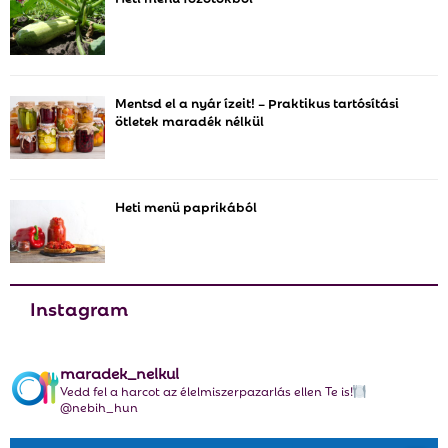
f
A
o
r
R
:
C
Mentsd el a nyár ízeit! – Praktikus tartósítási
ötletek maradék nélkül
H
Heti menü paprikából
Instagram
maradek_nelkul
Vedd fel a harcot az élelmiszerpazarlás ellen Te is!
@nebih_hun