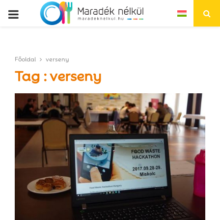
P
R
Főoldal
verseny
I
Tag : verseny
M
A
R
Y
M