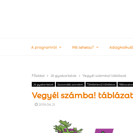
A programról
Mit tehetsz?
Adagkalkulá
Főoldal
Jó gyakorlatok
Vegyél számba! táblázat
Jó gyakorlatok
Szezonális szerelem
Tökéletlenül tökéletes
Változato
Vegyél számba! táblázat
2019.06.21.