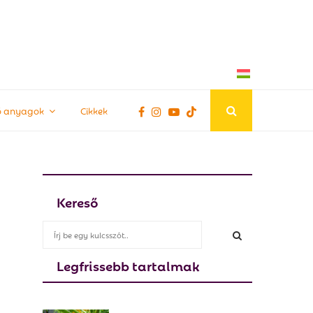
tő anyagok
Cikkek
Kereső
S
e
a
Legfrissebb tartalmak
S
r
c
E
h