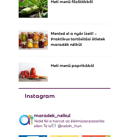
Heti menü főzőtökből
f
A
o
r
R
:
C
Mentsd el a nyár ízeit! –
Praktikus tartósítási ötletek
H
maradék nélkül
Heti menü paprikából
Instagram
maradek_nelkul
Vedd fel a harcot az élelmiszerpazarlás
ellen Te is!
@nebih_hun