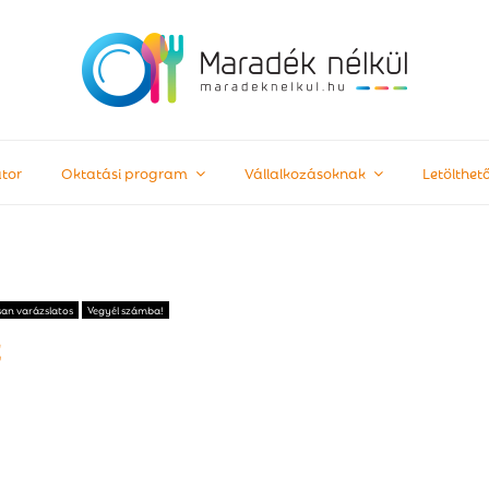
tor
Oktatási program
Vállalkozásoknak
Letölthe
san varázslatos
Vegyél számba!