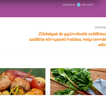
KÖVETKE
Zöldségek és gyümölcsök szállítása
szállítás környezeti hatása, helyi termé
elő