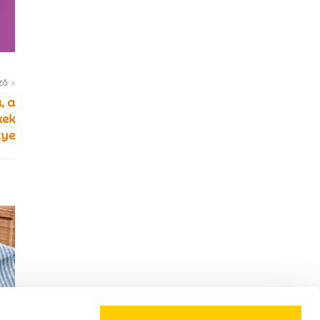
ZŐ
, a
kek
nye