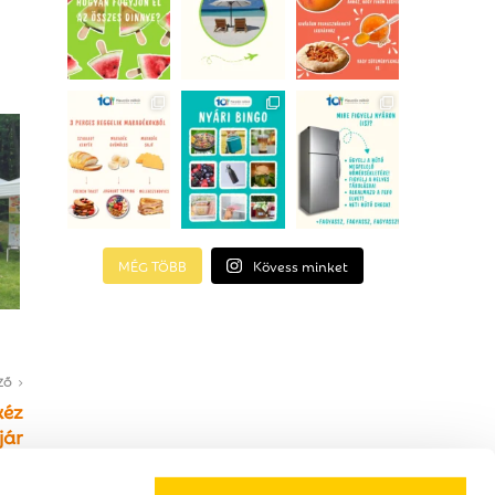
MÉG TÖBB
Kövess minket
ZŐ
kéz
jár