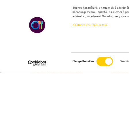
KAPCSOLÓDÓ TARTALMAK
Sütiket használunk a tartalmak és hirdet
közösségi média-, hirdető- és elemező pa
adatokkal, amelyeket Ön adott meg számuk
Adatkezelési tájékoztató
H
Elengedhetetlen
Beállí
o
III. Big Food Konferencia
Januárb
z
Budapesten
z
á
j
á
r
u
l
á