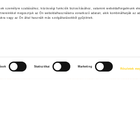
ések személyre szabásához, közösségi funkciók biztosításához, valamint weboldalforgalmunk el
rtnereinkkel megosztjuk az Ön weboldalhasználatra vonatkozó adatait, akik kombinálhatják az ad
ra vagy az Ön által használt más szolgáltatásokból gyűjtöttek.
tások
Statisztikai
Marketing
Részletek meg
an szezonális
Családi nap a fenntarthatóság
jegyében