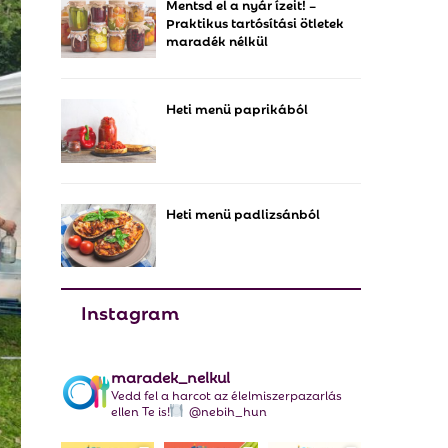
Mentsd el a nyár ízeit! –
f
A
Praktikus tartósítási ötletek
o
maradék nélkül
r
R
:
C
Heti menü paprikából
H
Heti menü padlizsánból
Instagram
maradek_nelkul
Vedd fel a harcot az élelmiszerpazarlás
ellen Te is!
@nebih_hun