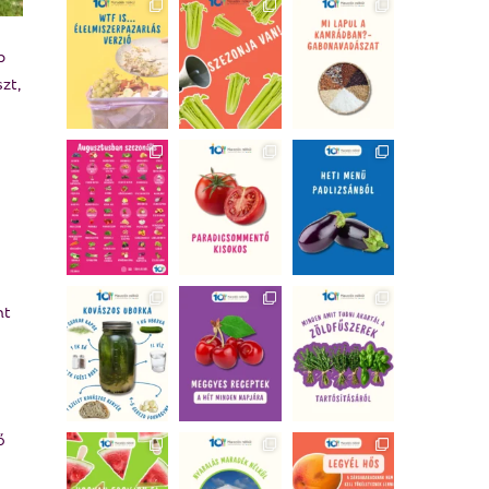
b
zt,
nt
ő