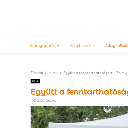
A programról
Mit tehetsz?
Adagkalkulá
Főoldal
Hírek
Együtt a fenntarthatóságért – Zöld O
Hírek
Együtt a fenntarthatóság
2024.06.04.