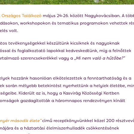
 Országos Találkozó
május 24-26. között Nagykovácsiban. A töb
dásokon, workshopokon és tematikus programokon vehettek rés
lés volt.
tos tevékenységekkel készültünk kicsiknek és nagyoknak
ssal és foglalkoztató lapokkal kedveskedtünk, míg a felnőttek
tartalmazó szerencsekerékkel vagy a
„Mi nem való a hűtőbe?”
melyek hozzánk hasonlóan elkötelezettek a fenntarthatóság és a
sek során mélyebb betekintést nyerhettünk a helyiek életébe, mi
geibe. Kiderült az is, hogy a Kasvirág Közösségi Kertben
inomságok gazdagították a háromnapos rendezvényen kínált
enyér második élete”
című receptkönyvünkkel közel 200 résztvev
émájára és a háztartási élelmiszerhulladék csökkentésének