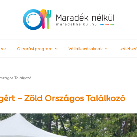
tor
Oktatási program
Vállalkozásoknak
Letölthe
rszágos Találkozó
ért – Zöld Országos Találkozó