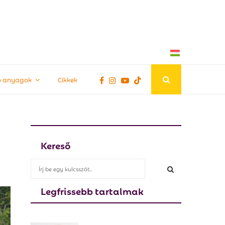
tő anyagok
Cikkek
Kereső
S
e
a
Legfrissebb tartalmak
S
r
c
E
h