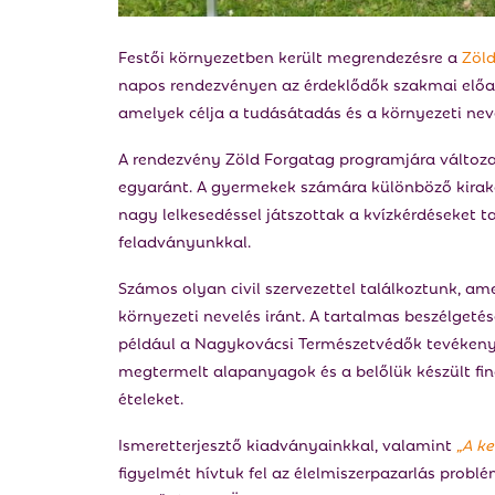
Festői környezetben került megrendezésre a
Zöld
napos rendezvényen az érdeklődők szakmai előa
amelyek célja a tudásátadás és a környezeti neve
A rendezvény Zöld Forgatag programjára változa
egyaránt. A gyermekek számára különböző kirakó
nagy lelkesedéssel játszottak a kvízkérdéseket 
feladványunkkal.
Számos olyan civil szervezettel találkoztunk, a
környezeti nevelés iránt. A tartalmas beszélgeté
például a Nagykovácsi Természetvédők tevékenysé
megtermelt alapanyagok és a belőlük készült f
ételeket.
Ismeretterjesztő kiadványainkkal, valamint
„A k
figyelmét hívtuk fel az élelmiszerpazarlás probl