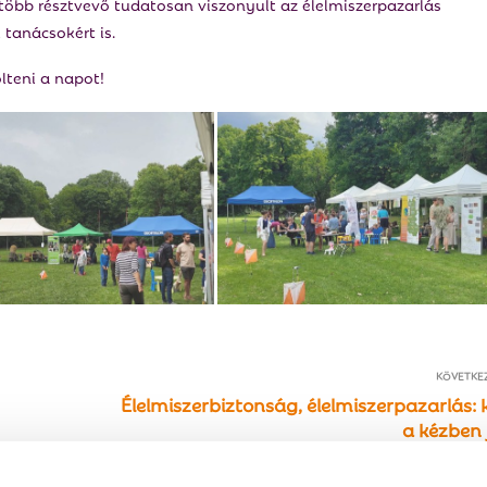
több résztvevő tudatosan viszonyult az élelmiszerpazarlás
tanácsokért is.
lteni a napot!
KÖVETKE
Élelmiszerbiztonság, élelmiszerpazarlás: 
a kézben 