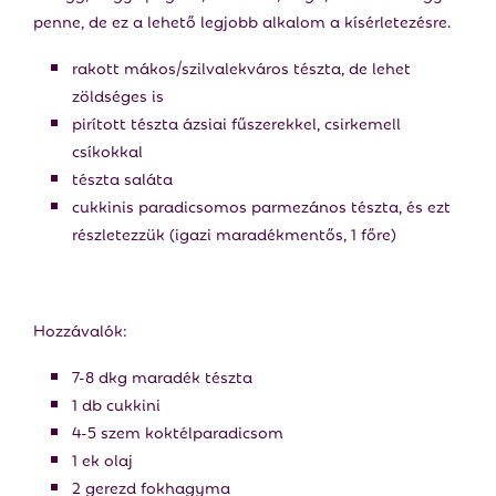
penne, de ez a lehető legjobb alkalom a kísérletezésre.
rakott mákos/szilvalekváros tészta, de lehet
zöldséges is
pirított tészta ázsiai fűszerekkel, csirkemell
csíkokkal
tészta saláta
cukkinis paradicsomos parmezános tészta, és ezt
részletezzük (igazi maradékmentős, 1 főre)
Hozzávalók:
7-8 dkg maradék tészta
1 db cukkini
4-5 szem koktélparadicsom
1 ek olaj
2 gerezd fokhagyma