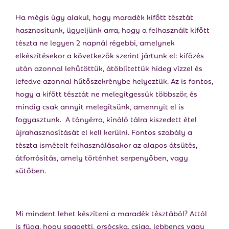
Ha mégis úgy alakul, hogy maradék kifőtt tésztát
hasznosítunk, ügyeljünk arra, hogy a felhasznált kifőtt
tészta ne legyen 2 napnál régebbi, amelynek
elkészítésekor a következők szerint jártunk el: kifőzés
után azonnal lehűtöttük, átöblítettük hideg vízzel és
lefedve azonnal hűtőszekrénybe helyeztük. Az is fontos,
hogy a kifőtt tésztát ne melegítgessük többször, és
mindig csak annyit melegítsünk, amennyit el is
fogyasztunk. A tányérra, kínáló tálra kiszedett étel
újrahasznosítását el kell kerülni. Fontos szabály a
tészta ismételt felhasználásakor az alapos átsütés,
átforrósítás, amely történhet serpenyőben, vagy
sütőben.
Mi mindent lehet készíteni a maradék tésztából? Attól
is függ, hogy spagetti, orsócska, csiga, lebbencs vagy