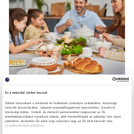
Maradék nélkül tippek a takarékos húsvéthoz
Ez a weboldal sütiket használ
Sütiket használunk a tartalmak és hirdetések személyre szabásához, közösségi 
funkciók biztosításához, valamint weboldalforgalmunk elemzéséhez. Ezenkívül 
közösségi média-, hirdető- és elemező partnereinkkel megosztjuk az Ön 
weboldalhasználatra vonatkozó adatait, akik kombinálhatják az adatokat más olyan 
adatokkal, amelyeket Ön adott meg számukra vagy az Ön által használt más 
szolgáltatásokból gyűjtöttek.