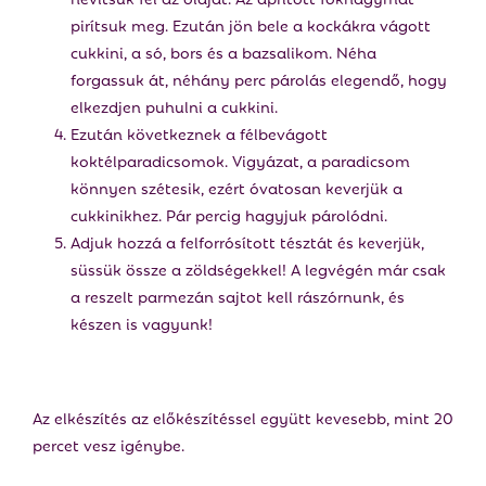
pirítsuk meg. Ezután jön bele a kockákra vágott
cukkini, a só, bors és a bazsalikom. Néha
forgassuk át, néhány perc párolás elegendő, hogy
elkezdjen puhulni a cukkini.
Ezután következnek a félbevágott
koktélparadicsomok. Vigyázat, a paradicsom
könnyen szétesik, ezért óvatosan keverjük a
cukkinikhez. Pár percig hagyjuk párolódni.
Adjuk hozzá a felforrósított tésztát és keverjük,
süssük össze a zöldségekkel! A legvégén már csak
a reszelt parmezán sajtot kell rászórnunk, és
készen is vagyunk!
Az elkészítés az előkészítéssel együtt kevesebb, mint 20
percet vesz igénybe.