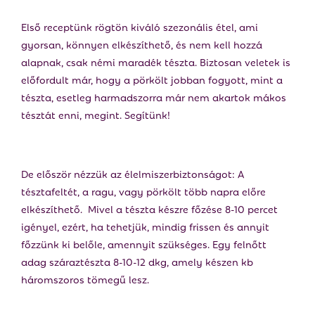
Első receptünk rögtön kiváló szezonális étel, ami
gyorsan, könnyen elkészíthető, és nem kell hozzá
alapnak, csak némi maradék tészta. Biztosan veletek is
előfordult már, hogy a pörkölt jobban fogyott, mint a
tészta, esetleg harmadszorra már nem akartok mákos
tésztát enni, megint. Segítünk!
De először nézzük az élelmiszerbiztonságot: A
tésztafeltét, a ragu, vagy pörkölt több napra előre
elkészíthető. Mivel a tészta készre főzése 8-10 percet
igényel, ezért, ha tehetjük, mindig frissen és annyit
főzzünk ki belőle, amennyit szükséges. Egy felnőtt
adag száraztészta 8-10-12 dkg, amely készen kb
háromszoros tömegű lesz.