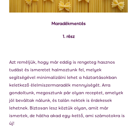
E
N
Maradékmentés
U
1. rész
Azt reméljük, hogy már eddig is rengeteg hasznos
tudást és ismeretet halmoztunk fel, melyek
segítségével minimalizálni lehet a háztartásokban
keletkező élelmiszermaradék mennyiségét. Arra
gondoltunk, megosztunk pár olyan receptet, amelyek
jól beváltak nálunk, és talán nektek is érdekesek
lehetnek. Biztosan lesz köztük olyan, amit már
ismertek, de hátha akad egy-kettő, ami számotokra is
új!