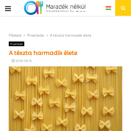
P
R
Főoldal
Praktikák
A tészta harmadik élete
I
Praktikák
A tészta harmadik élete
M
2018.08.16.
A
R
Y
M