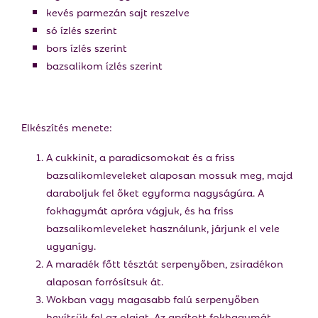
kevés parmezán sajt reszelve
só ízlés szerint
bors ízlés szerint
bazsalikom ízlés szerint
Elkészítés menete:
A cukkinit, a paradicsomokat és a friss
bazsalikomleveleket alaposan mossuk meg, majd
daraboljuk fel őket egyforma nagyságúra. A
fokhagymát apróra vágjuk, és ha friss
bazsalikomleveleket használunk, járjunk el vele
ugyanígy.
A maradék főtt tésztát serpenyőben, zsiradékon
alaposan forrósítsuk át.
Wokban vagy magasabb falú serpenyőben
hevítsük fel az olajat. Az aprított fokhagymát