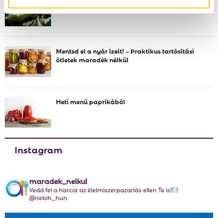
A
s
o
z
r
R
:
t
C
á
Mentsd el a nyár ízeit! – Praktikus tartósítási
s
ötletek maradék nélkül
H
a
Heti menü paprikából
Instagram
maradek_nelkul
Vedd fel a harcot az élelmiszerpazarlás ellen Te is!
@nebih_hun