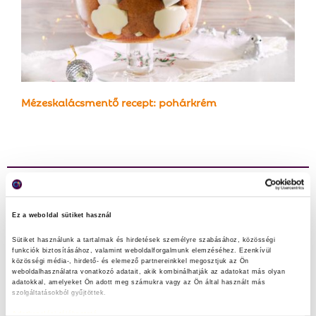
Mézeskalácsmentő recept: pohárkrém
Kereső
Ez a weboldal sütiket használ
S
e
Sütiket használunk a tartalmak és hirdetések személyre szabásához, közösségi 
a
Legfrissebb tartalmak
funkciók biztosításához, valamint weboldalforgalmunk elemzéséhez. Ezenkívül 
S
r
közösségi média-, hirdető- és elemező partnereinkkel megosztjuk az Ön 
weboldalhasználatra vonatkozó adatait, akik kombinálhatják az adatokat más olyan 
c
E
adatokkal, amelyeket Ön adott meg számukra vagy az Ön által használt más 
h
szolgáltatásokból gyűjtöttek.
Heti menü főzőtökből
f
A
Adatkezelési tájékoztató