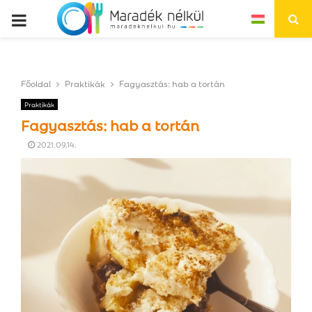
P
R
Főoldal
Praktikák
Fagyasztás: hab a tortán
I
Praktikák
Fagyasztás: hab a tortán
M
2021.09.14.
A
R
Y
M