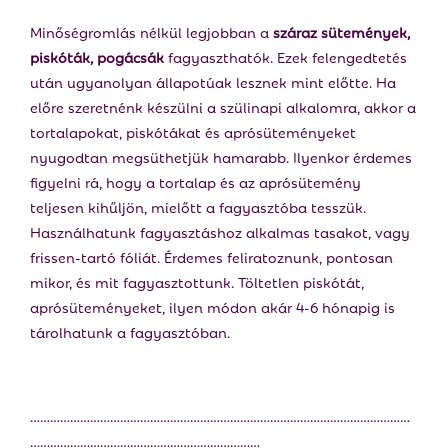
Minőségromlás nélkül legjobban a
száraz sütemények,
piskóták, pogácsák
fagyaszthatók. Ezek felengedtetés
után ugyanolyan állapotúak lesznek mint előtte. Ha
előre szeretnénk készülni a szülinapi alkalomra, akkor a
tortalapokat, piskótákat és aprósüteményeket
nyugodtan megsüthetjük hamarabb. Ilyenkor érdemes
figyelni rá, hogy a tortalap és az aprósütemény
teljesen kihűljön, mielőtt a fagyasztóba tesszük.
Használhatunk fagyasztáshoz alkalmas tasakot, vagy
frissen-tartó fóliát. Érdemes feliratoznunk, pontosan
mikor, és mit fagyasztottunk. Töltetlen piskótát,
aprósüteményeket, ilyen módon akár 4-6 hónapig is
tárolhatunk a fagyasztóban.
……………………………………………………………………………………………………
……………………………………………………………