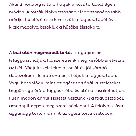
Akár 2 hónapig is tárolhatjuk a kész tortákat ilyen
módon. A torták kiolvasztásának legbiztonságosabb
módja, ha előző este kivesszük a fagyasztóból és
kicsomagolva berakjuk a hűtőbe éjszakára.
A
buli után megmaradt tortát
is nyugodtan
lefagyaszthatjuk, ha szeretnénk még később is élvezni
az ízét. Vágjuk szeletekre a tortát és jól záródó
dobozokban, feliratozva betehetjük a fagyasztóba.
Vagy hasonlóan, mint az egész tortánál, a szeleteket
tegyük egy órára fagyasztóba és utána tasakolhatjuk.
Ilyen módon annyi szeletet veszünk ki a fagyasztóból,
amennyit éppen meg szeretnénk enni. A felolvasztása
ugyanúgy történik, mint az egész torta esetében.