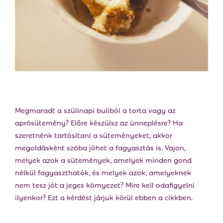
E
N
U
Megmaradt a szülinapi buliból a torta vagy az
aprósütemény? Előre készülsz az ünneplésre? Ha
szeretnénk tartósítani a süteményeket, akkor
megoldásként szóba jöhet a fagyasztás is. Vajon,
melyek azok a sütemények, amelyek minden gond
nélkül fagyaszthatók, és melyek azok, amelyeknek
nem tesz jót a jeges környezet? Mire kell odafigyelni
ilyenkor? Ezt a kérdést járjuk körül ebben a cikkben.