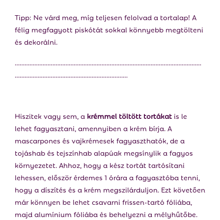
Tipp: Ne várd meg, míg teljesen felolvad a tortalap! A
félig megfagyott piskótát sokkal könnyebb megtölteni
és dekorálni.
……………………………………………………………………………………………………
……………………………………………………………
Hiszitek vagy sem, a
krémmel töltött tortákat
is le
lehet fagyasztani, amennyiben a krém bírja. A
mascarpones és vajkrémesek fagyaszthatók, de a
tojáshab és tejszínhab alapúak megsínylik a fagyos
környezetet. Ahhoz, hogy a kész tortát tartósítani
lehessen, először érdemes 1 órára a fagyasztóba tenni,
hogy a díszítés és a krém megszilárduljon. Ezt követően
már könnyen be lehet csavarni frissen-tartó fóliába,
majd alumínium fóliába és behelyezni a mélyhűtőbe.