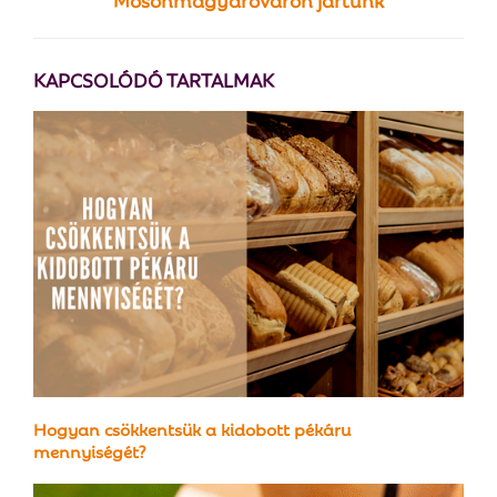
KAPCSOLÓDÓ TARTALMAK
Hogyan csökkentsük a kidobott pékáru
mennyiségét?