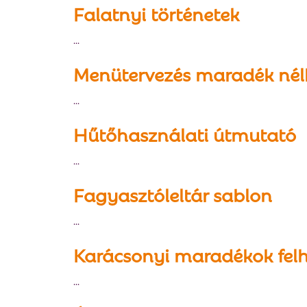
Falatnyi történetek
...
Menütervezés maradék nél
...
Hűtőhasználati útmutató
...
Fagyasztóleltár sablon
...
Karácsonyi maradékok fel
...