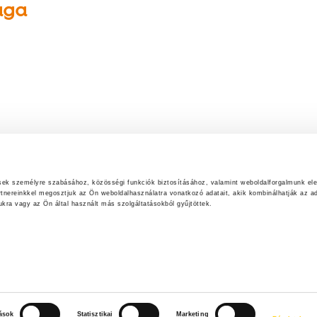
ága
ések személyre szabásához, közösségi funkciók biztosításához, valamint weboldalforgalmunk el
rtnereinkkel megosztjuk az Ön weboldalhasználatra vonatkozó adatait, akik kombinálhatják az ad
ra vagy az Ön által használt más szolgáltatásokból gyűjtöttek.
tások
Statisztikai
Marketing