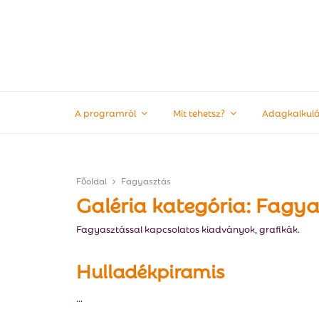
A programról
Mit tehetsz?
Adagkalkulá
Főoldal
Fagyasztás
Galéria kategória: Fagya
Fagyasztással kapcsolatos kiadványok, grafikák.
Hulladékpiramis
...