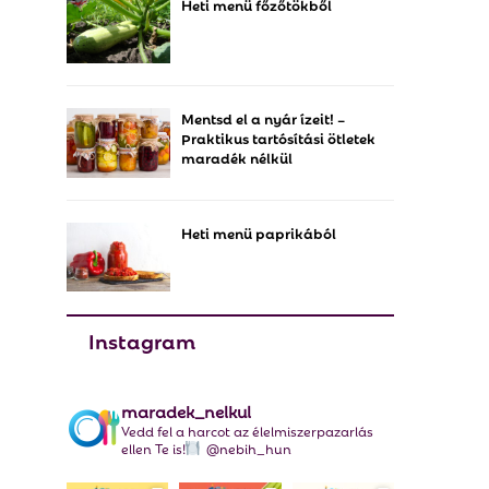
Heti menü főzőtökből
f
A
o
r
R
:
C
Mentsd el a nyár ízeit! –
Praktikus tartósítási ötletek
H
maradék nélkül
Heti menü paprikából
Instagram
maradek_nelkul
Vedd fel a harcot az élelmiszerpazarlás
ellen Te is!
@nebih_hun