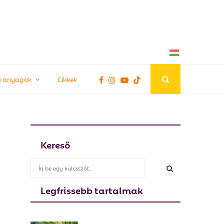
tő anyagok
Cikkek
Kereső
S
e
a
Legfrissebb tartalmak
S
r
c
E
h