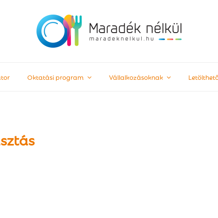
tor
Oktatási program
Vállalkozásoknak
Letölthe
sztás