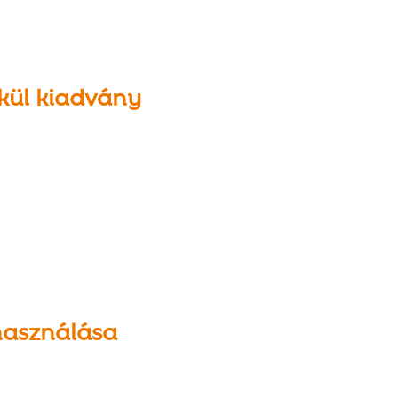
kül kiadvány
használása