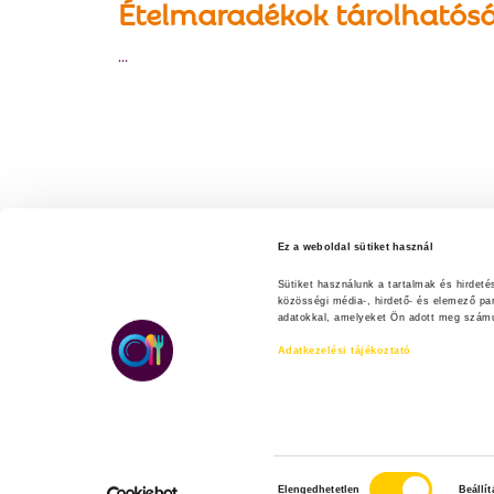
Ételmaradékok tárolhatós
...
Ez a weboldal sütiket használ
Sütiket használunk a tartalmak és hirdet
közösségi média-, hirdető- és elemező pa
adatokkal, amelyeket Ön adott meg számuk
Adatkezelési tájékoztató
H
Elengedhetetlen
Beállí