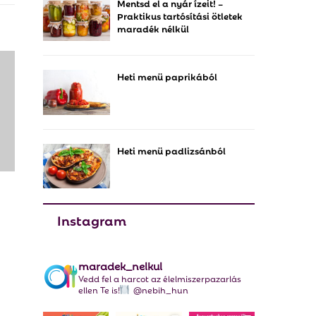
Mentsd el a nyár ízeit! –
f
A
Praktikus tartósítási ötletek
o
maradék nélkül
r
R
:
C
Heti menü paprikából
H
Heti menü padlizsánból
Instagram
maradek_nelkul
Vedd fel a harcot az élelmiszerpazarlás
ellen Te is!
@nebih_hun