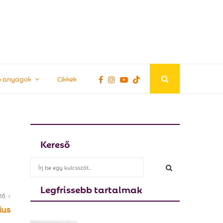
tő anyagok
Cikkek
Kereső
S
e
a
Legfrissebb tartalmak
S
r
ZŐ
c
E
ius
h