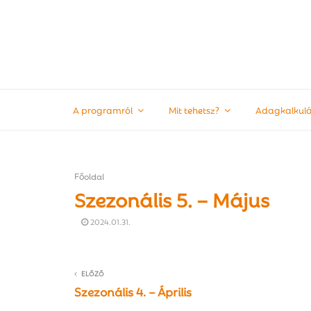
A programról
Mit tehetsz?
Adagkalkulá
Főoldal
Szezonális 5. – Május
2024.01.31.
ELŐZŐ
Szezonális 4. – Április