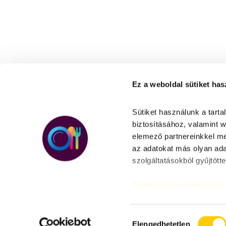
Ez a weboldal sütiket has
Sütiket használunk a tart
biztosításához, valamint 
elemező partnereinkkel me
az adatokat más olyan ada
szolgáltatásokból gyűjtötte
Adatkezelési tájékoztató
H
Elengedhetetlen