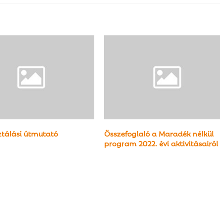
tálási útmutató
Összefoglaló a Maradék nélkül
program 2022. évi aktivitásairól