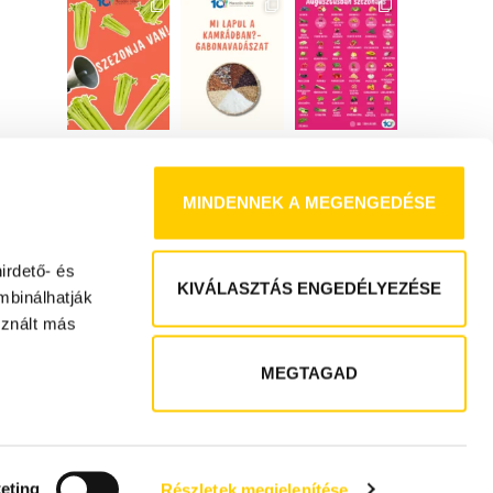
MINDENNEK A MEGENGEDÉSE
rdető- és 
KIVÁLASZTÁS ENGEDÉLYEZÉSE
binálhatják 
znált más 
MEGTAGAD
eting
Részletek megjelenítése