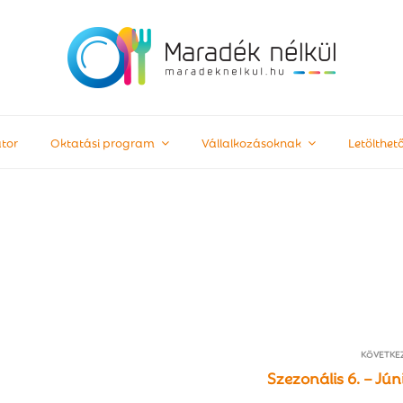
tor
Oktatási program
Vállalkozásoknak
Letölthe
KÖVETKE
Szezonális 6. – Jún