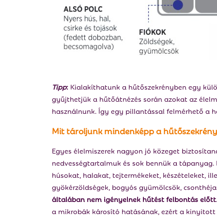
Tipp
:
Kialakíthatunk a hűtőszekrényben egy külö
gyűjthetjük a hűtőátnézés során azokat az élelmi
használnunk. Így egy pillantással felmérhető a h
Mit tároljunk mindenképp a hűtőszekrén
Egyes élelmiszerek nagyon jó közeget biztosíta
nedvességtartalmuk és sok bennük a tápanyag.
húsokat, halakat, tejtermékeket, készételeket, ill
gyökérzöldségek, bogyós gyümölcsök, csonthéj
általában nem igényelnek hűtést felbontás előtt
a mikrobák károsító hatásának, ezért a kinyitot