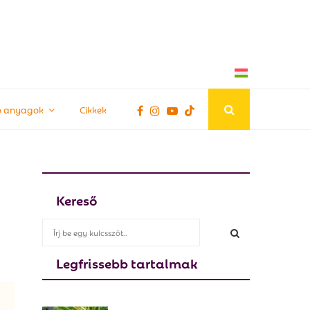
tő anyagok
Cikkek
Kereső
S
e
a
Legfrissebb tartalmak
S
r
c
E
h