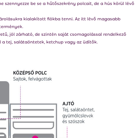
ne szennyezze be se a hűtőszekrény polcait, de a hús körül lévő
olásukra kialakított fiókba tenni. Az itt lévő magasabb
termények.
ű, jól zárható, de szintén saját csomagolással rendelkező
 a tej, salátaöntetek, ketchup vagy az üdítők.