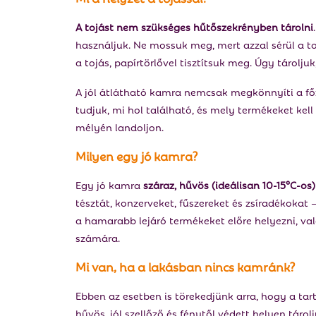
A tojást nem szükséges hűtőszekrényben tárolni
használjuk. Ne mossuk meg, mert azzal sérül a to
a tojás, papírtörlővel tisztítsuk meg. Úgy tárolju
A jól átlátható kamra nemcsak megkönnyíti a főz
tudjuk, mi hol található, és mely termékeket kell 
mélyén landoljon.
Milyen egy jó kamra?
Egy jó kamra
száraz, hűvös (ideálisan 10-15°C-os)
tésztát, konzerveket, fűszereket és zsíradékokat 
a hamarabb lejáró termékeket előre helyezni, va
számára.
Mi van, ha a lakásban nincs kamránk?
Ebben az esetben is törekedjünk arra, hogy a ta
hűvös, jól szellőző és fénytől védett helyen tárol