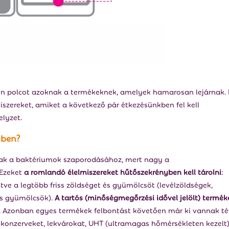
n polcot azoknak a termékeknek, amelyek hamarosan lejárnak. 
szereket, amiket a következő pár étkezésünkben fel kell
elyzet.
yben?
nak a baktériumok szaporodásához, mert nagy a
 Ezeket
a romlandó élelmiszereket hűtőszekrényben kell tárolni
:
etve a legtöbb friss zöldséget és gyümölcsöt (levélzöldségek,
as gyümölcsök).
A tartós (minőségmegőrzési idővel jelölt) termék
. Azonban egyes termékek felbontást követően már ki vannak t
t konzerveket, lekvárokat, UHT (ultramagas hőmérsékleten kezelt