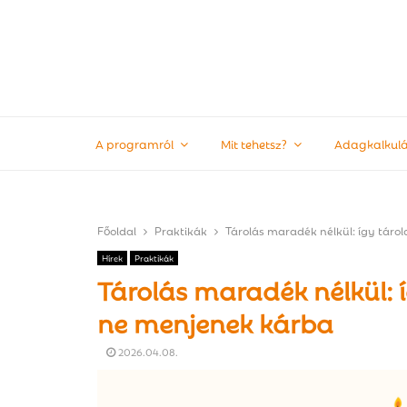
A programról
Mit tehetsz?
Adagkalkulá
Főoldal
Praktikák
Tárolás maradék nélkül: így táro
Hírek
Praktikák
Tárolás maradék nélkül: í
ne menjenek kárba
2026.04.08.