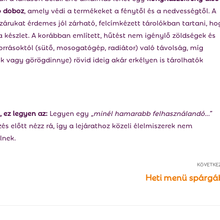
ó doboz
, amely védi a termékeket a fénytől és a nedvességtől. A
razárukat érdemes jól zárható, felcímkézett tárolókban tartani, h
készlet. A korábban említett, hűtést nem igénylő zöldségek és
orrásoktól (sütő, mosogatógép, radiátor) való távolság, míg
k vagy görögdinnye) rövid ideig akár erkélyen is tárolhatók
, ez legyen az:
Legyen egy
„minél hamarabb felhasználandó…”
s előtt nézz rá, így a lejárathoz közeli élelmiszerek nem
lnek.
KÖVETKE
Heti menü spárgá