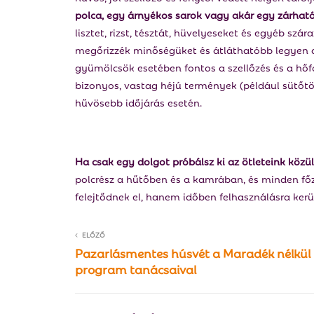
polca, egy árnyékos sarok vagy akár egy zárhat
lisztet, rizst, tésztát, hüvelyeseket és egyéb szá
megőrizzék minőségüket és átláthatóbb legyen a 
gyümölcsök esetében fontos a szellőzés és a hőf
bizonyos, vastag héjú termények (például sütőtö
hűvösebb időjárás esetén.
Ha csak egy dolgot próbálsz ki az ötleteink közül
polcrész a hűtőben és a kamrában, és minden főzé
felejtődnek el, hanem időben felhasználásra kerü
ELŐZŐ
Pazarlásmentes húsvét a Maradék nélkül
program tanácsaival