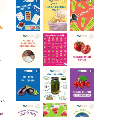
és
n
,
rek
an