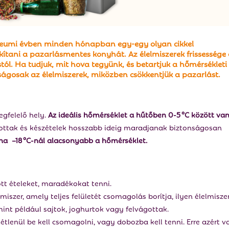
leumi évben minden hónapban egy-egy olyan cikkel
akítani a
pazarlásmentes konyhát
. Az élelmiszerek frissessége 
tól. Ha tudjuk,
mit hova tegyünk
, és betartjuk a hőmérsékleti
gosak az élelmiszerek, miközben csökkentjük a pazarlást.
egfelelő hely.
Az ideális hőmérséklet a hűtőben
0-5 °C
között va
ágottak és készételek hosszabb ideig maradjanak biztonságosan
ha –18 °C-nál alacsonyabb a hőmérséklet.
tt ételeket, maradékokat tenni.
iszer, amely teljes felületét csomagolás borítja, ilyen élelmisze
mint például sajtok, joghurtok vagy felvágottak.
tétlenül be kell csomagolni, vagy dobozba kell tenni. Erre azért v