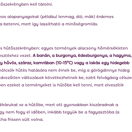
őszekrényben kell tárolni.
lamos alapanyagokat (például lenmag, dió, mák) érdemes
 betenni, mert így lassítható a minőségromlás.
is hűtőszekrényben: egyes termények alacsony hőmérsékleten
esztéshez vezet.
A banán, a burgonya, édesburgonya, a hagyma,
y hűvös, száraz, kamrában (10-15°C) vagy a lakás egy hidegebb
ümölcsök hűtés hatására nem érnek be, míg a görögdinnye hideg
edvezőtlen változások következhetnek be, ezért felvágásig célsze
en ezeket a terményeket is hűtőbe kell tenni, mert elveszítik
 pékárukat se a hűtőbe, mert ott gyorsabban kiszáradnak a
gy nem fogy el időben, inkább tegyük be a fagyasztóba (a
ha frissen sült volna.