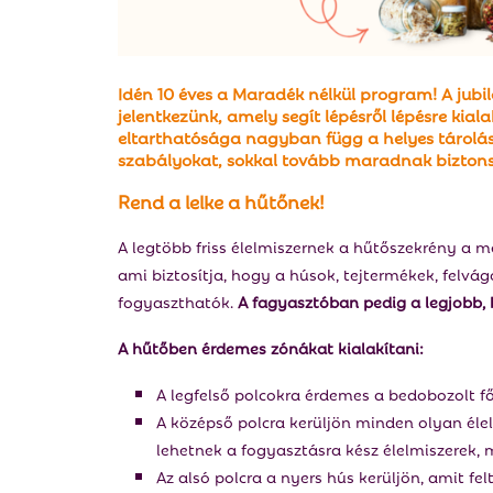
Idén 10 éves a
Maradék nélkül
program! A jubi
jelentkezünk, amely segít lépésről lépésre kial
eltarthatósága nagyban függ a helyes tárolás
szabályokat, sokkal tovább maradnak biztonsá
Rend a lelke a hűtőnek!
A legtöbb friss élelmiszernek a hűtőszekrény a m
ami biztosítja, hogy a húsok, tejtermékek, felv
fogyaszthatók.
A fagyasztóban pedig a legjobb, 
A hűtőben érdemes zónákat kialakítani:
A legfelső polcokra érdemes a bedobozolt fő
A középső polcra kerüljön minden olyan élelm
lehetnek a fogyasztásra kész élelmiszerek, 
Az alsó polcra a nyers hús kerüljön, amit fel