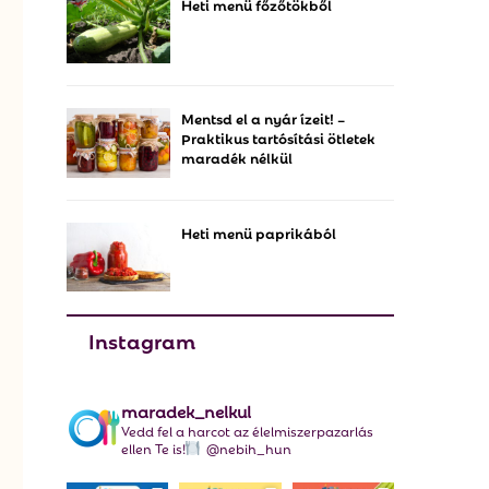
Heti menü főzőtökből
f
A
o
r
R
:
C
Mentsd el a nyár ízeit! –
Praktikus tartósítási ötletek
H
maradék nélkül
Heti menü paprikából
Instagram
maradek_nelkul
Vedd fel a harcot az élelmiszerpazarlás
ellen Te is!
@nebih_hun