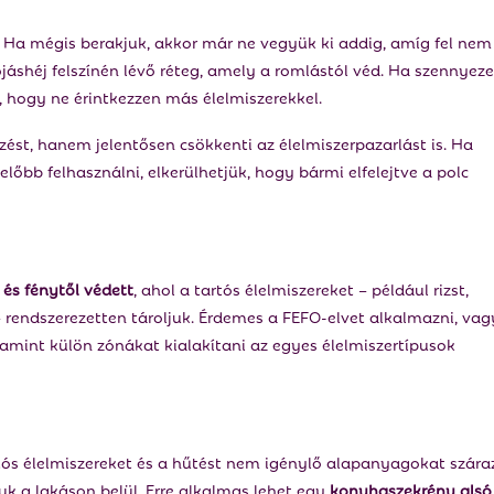
. Ha mégis berakjuk, akkor már ne vegyük ki addig, amíg fel nem
jáshéj felszínén lévő réteg, amely a romlástól véd. Ha szennyeze
k, hogy ne érintkezzen más élelmiszerekkel.
ést, hanem jelentősen csökkenti az élelmiszerpazarlást is. Ha
előbb felhasználni, elkerülhetjük, hogy bármi elfelejtve a polc
 és fénytől védett
, ahol a tartós élelmiszereket – például rizst,
– rendszerezetten tároljuk. Érdemes a FEFO-elvet alkalmazni, vag
lamint külön zónákat kialakítani az egyes élelmiszertípusok
rtós élelmiszereket és a hűtést nem igénylő alapanyagokat száraz
juk a lakáson belül. Erre alkalmas lehet egy
konyhaszekrény alsó