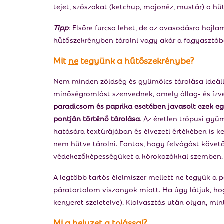
tejet, szószokat (ketchup, majonéz, mustár) a hűt
Tipp
: Elsőre furcsa lehet, de az avasodásra haj
hűtőszekrényben tárolni vagy akár a fagyasztóba
Mit
ne
tegyünk a hűtőszekrénybe?
Nem minden zöldség és gyümölcs tárolása ideál
minőségromlást szenvednek, amely állag- és ízv
paradicsom és paprika esetében javasolt ezek eg
pontján történő tárolása
. Az éretlen trópusi gy
hatására textúrájában és élvezeti értékében is k
nem hűtve tárolni. Fontos, hogy felvágást követő
védekezőképességüket a kórokozókkal szemben.
A legtöbb tartós élelmiszer mellett ne tegyük a
páratartalom viszonyok miatt. Ha úgy látjuk, ho
kenyeret szeletelve). Kiolvasztás után olyan, mint
Mi a helyzet a tojással?