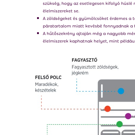
szükség, hogy az esetlegesen kifolyó húslé 
élelmiszereket se.
A zöldségeket és gyümölcsöket érdemes a tár
páratartalom miatt kevésbé fonnyadnak a 
A hűtőszekrény ajtaján még a nagyobb méret
élelmiszerek kaphatnak helyet, mint például