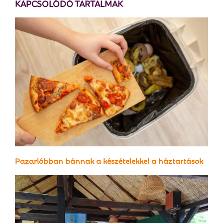
KAPCSOLÓDÓ TARTALMAK
Pazarlóbban bánnak a készételekkel a háztartások