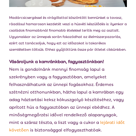
E
Madárcsicsergéssel és virágillattal köszöntött bennünket a tavasz,
N
ráadásul hamarosan kezdetét veszi a húsvéti készülődés is: ilyenkor a
családok finomabbnál finomabb ételekkel terítik meg az asztalt.
U
Ugyanakkor az ünnepek során fokozódhat az élelmiszerpazarlás,
ezért azt tanácsoljuk, hogy ezt az időszakot is takarékos
szemléletben töltsük. Ehhez gyűjtöttünk össze pár ötletet cikkünkben.
Vásároljunk a kamránkban, fagyasztónkban!
Nem is gondolnánk mennyi finomság lapul a
szekrényben vagy a fagyasztóban, amelyeket
felhasználhatunk az ünnepi fogásokhoz. Érdemes
szétnézni otthonunkban, hátha lapul a kamrában egy
adag háztartási keksz kókuszgolyó készítéséhez, vagy
aprított hús a fagyasztóban az ünnepi ebédhez. A
minőségmegőrzési idővel rendelkező alapanyagok,
mint a száraz tészta, a liszt vagy a cukor a
lejárati időt
követően
is biztonsággal elfogyaszthatóak.