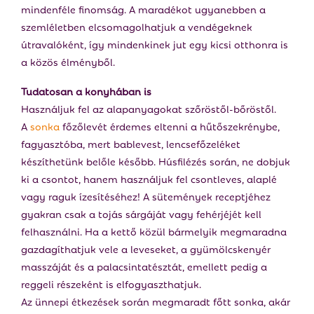
mindenféle finomság. A maradékot ugyanebben a
szemléletben elcsomagolhatjuk a vendégeknek
útravalóként, így mindenkinek jut egy kicsi otthonra is
a közös élményből.
Tudatosan a konyhában is
Használjuk fel az alapanyagokat szőröstől-bőröstől.
A
sonka
főzőlevét érdemes eltenni a hűtőszekrénybe,
fagyasztóba, mert bablevest, lencsefőzeléket
készíthetünk belőle később. Húsfilézés során, ne dobjuk
ki a csontot, hanem használjuk fel csontleves, alaplé
vagy raguk ízesítéséhez! A sütemények receptjéhez
gyakran csak a tojás sárgáját vagy fehérjéjét kell
felhasználni. Ha a kettő közül bármelyik megmaradna
gazdagíthatjuk vele a leveseket, a gyümölcskenyér
masszáját és a palacsintatésztát, emellett pedig a
reggeli részeként is elfogyaszthatjuk.
Az ünnepi étkezések során megmaradt főtt sonka, akár