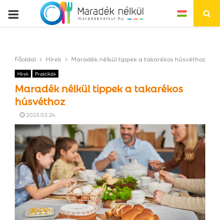
P
R
Főoldal
Hírek
Maradék nélkül tippek a takarékos húsvéthoz
I
Hírek
Praktikák
Maradék nélkül tippek a takarékos
M
húsvéthoz
2023.03.24.
A
R
Y
M