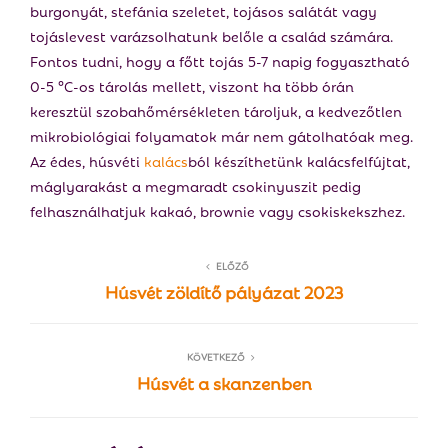
burgonyát, stefánia szeletet, tojásos salátát vagy
tojáslevest varázsolhatunk belőle a család számára.
Fontos tudni, hogy a főtt tojás 5-7 napig fogyasztható
0-5 °C-os tárolás mellett, viszont ha több órán
keresztül szobahőmérsékleten tároljuk, a kedvezőtlen
mikrobiológiai folyamatok már nem gátolhatóak meg.
Az édes, húsvéti
kalács
ból készíthetünk kalácsfelfújtat,
máglyarakást a megmaradt csokinyuszit pedig
felhasználhatjuk kakaó, brownie vagy csokiskekszhez.
ELŐZŐ
Húsvét zöldítő pályázat 2023
KÖVETKEZŐ
Húsvét a skanzenben