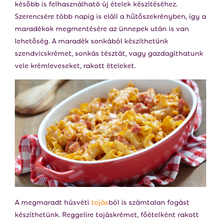
később is felhasználható új ételek készítéséhez.
Szerencsére több napig is eláll a hűtőszekrényben, így a
maradékok megmentésére az ünnepek után is van
lehetőség. A maradék sonkából készíthetünk
szendvicskrémet, sonkás tésztát, vagy gazdagíthatunk
vele krémleveseket, rakott ételeket.
A megmaradt húsvéti
tojás
ból is számtalan fogást
készíthetünk. Reggelire tojáskrémet, főételként rakott