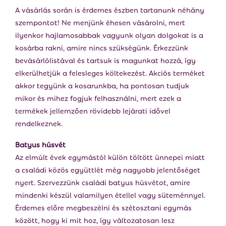
A vásárlás során is érdemes észben tartanunk néhány
szempontot! Ne menjünk éhesen vásárolni, mert
ilyenkor hajlamosabbak vagyunk olyan dolgokat is a
kosárba rakni, amire nincs szükségünk. Érkezzünk
bevásárlólistával és tartsuk is magunkat hozzá, így
elkerülhetjük a felesleges költekezést. Akciós terméket
akkor tegyünk a kosarunkba, ha pontosan tudjuk
mikor és mihez fogjuk felhasználni, mert ezek a
termékek jellemzően rövidebb lejárati idővel
rendelkeznek.
Batyus húsvét
Az elmúlt évek egymástól külön töltött ünnepei miatt
a családi közös együttlét még nagyobb jelentőséget
nyert. Szervezzünk családi batyus húsvétot, amire
mindenki készül valamilyen étellel vagy süteménnyel.
Érdemes előre megbeszélni és szétosztani egymás
között, hogy ki mit hoz, így változatosan lesz