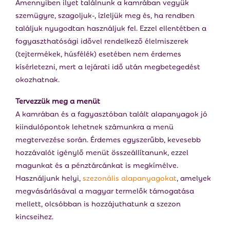
Amennyiben ilyet találnunk a kamrában vegyük
szemügyre, szagoljuk-, ízleljük meg és, ha rendben
találjuk nyugodtan használjuk fel. Ezzel ellentétben a
fogyaszthatósági idővel rendelkező élelmiszerek
(tejtermékek, húsfélék) esetében nem érdemes
kísérletezni, mert a lejárati idő után megbetegedést
okozhatnak.
Tervezzük meg a menüt
A kamrában és a fagyasztóban talált alapanyagok jó
kiindulópontok lehetnek számunkra a menü
megtervezése során. Érdemes egyszerűbb, kevesebb
hozzávalót igénylő menüt összeállítanunk, ezzel
magunkat és a pénztárcánkat is megkímélve.
Használjunk helyi,
szezonális alapanyagokat
, amelyek
megvásárlásával a magyar termelők támogatása
mellett, olcsóbban is hozzájuthatunk a szezon
kincseihez.