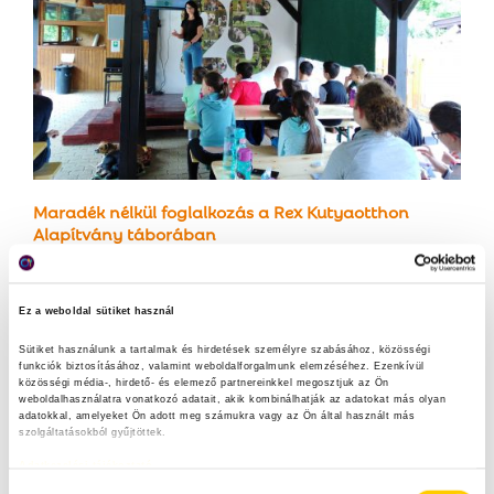
Maradék nélkül foglalkozás a Rex Kutyaotthon
Alapítvány táborában
Ez a weboldal sütiket használ
Sütiket használunk a tartalmak és hirdetések személyre szabásához, közösségi 
funkciók biztosításához, valamint weboldalforgalmunk elemzéséhez. Ezenkívül 
közösségi média-, hirdető- és elemező partnereinkkel megosztjuk az Ön 
weboldalhasználatra vonatkozó adatait, akik kombinálhatják az adatokat más olyan 
adatokkal, amelyeket Ön adott meg számukra vagy az Ön által használt más 
szolgáltatásokból gyűjtöttek.
Adatkezelési tájékoztató
H