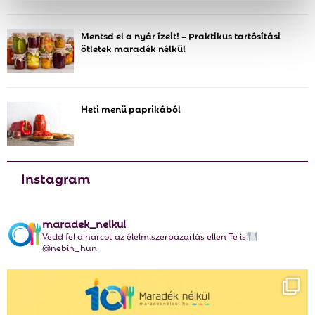
:
z
C
t
Mentsd el a nyár ízeit! – Praktikus tartósítási
á
ötletek maradék nélkül
H
s
a
Heti menü paprikából
Instagram
maradek_nelkul
Vedd fel a harcot az élelmiszerpazarlás ellen Te is!
@nebih_hun