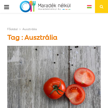
P
R
Főoldal
Ausztrália
I
Tag : Ausztrália
M
A
R
Y
M