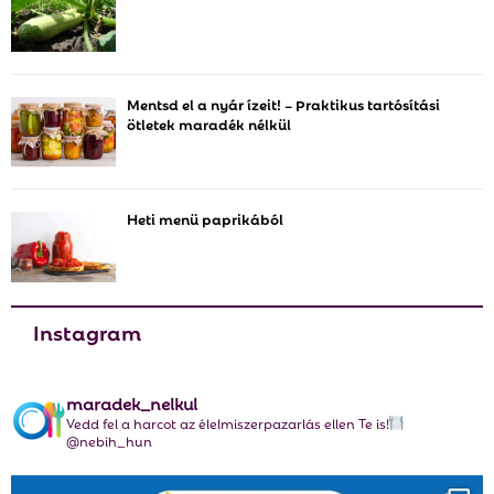
o
r
R
:
C
Mentsd el a nyár ízeit! – Praktikus tartósítási
ötletek maradék nélkül
H
Heti menü paprikából
Instagram
maradek_nelkul
Vedd fel a harcot az élelmiszerpazarlás ellen Te is!
@nebih_hun