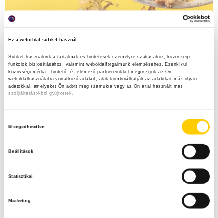
Ez a weboldal sütiket használ
Sütiket használunk a tartalmak és hirdetések személyre szabásához, közösségi 
funkciók biztosításához, valamint weboldalforgalmunk elemzéséhez. Ezenkívül 
közösségi média-, hirdető- és elemező partnereinkkel megosztjuk az Ön 
weboldalhasználatra vonatkozó adatait, akik kombinálhatják az adatokat más olyan 
adatokkal, amelyeket Ön adott meg számukra vagy az Ön által használt más 
szolgáltatásokból gyűjtöttek.
Adatkezelési tájékoztató
H
Elengedhetetlen
o
z
Beállítások
z
á
Statisztikai
j
á
Marketing
r
u