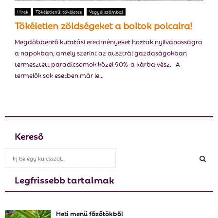
E
Hírek
Tökéletlenül tökéletes
Vegyél számba!
Tökéletlen zöldségeket a boltok polcaira!
N
Megdöbbentő kutatási eredményeket hoztak nyilvánosságra
a napokban, amely szerint az ausztrál gazdaságokban
U
termesztett paradicsomok közel 90%-a kárba vész. A
termelők sok esetben már le...
Kereső
S
e
a
Legfrissebb tartalmak
S
r
c
E
h
Heti menü főzőtökből
f
A