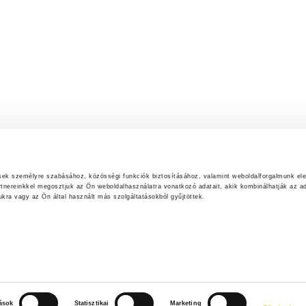
ések személyre szabásához, közösségi funkciók biztosításához, valamint weboldalforgalmunk el
rtnereinkkel megosztjuk az Ön weboldalhasználatra vonatkozó adatait, akik kombinálhatják az ad
ra vagy az Ön által használt más szolgáltatásokból gyűjtöttek.
tások
Statisztikai
Marketing