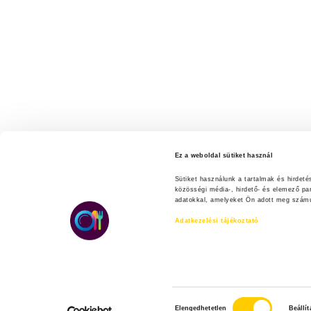
Ez a weboldal sütiket használ
Sütiket használunk a tartalmak és hirdet
közösségi média-, hirdető- és elemező pa
adatokkal, amelyeket Ön adott meg számuk
Adatkezelési tájékoztató
H
Elengedhetetlen
Beállí