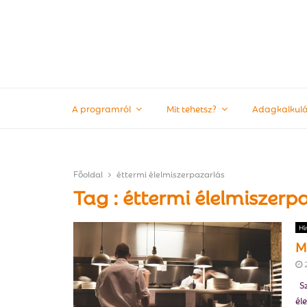
A programról
Mit tehetsz?
Adagkalkulá
Főoldal
éttermi élelmiszerpazarlás
Tag : éttermi élelmiszerp
Hí
M
Sz
él