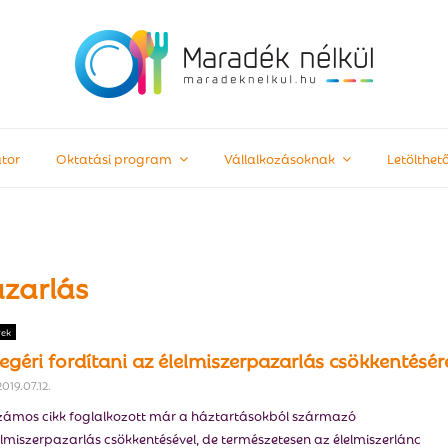
tor
Oktatási program
Vállalkozásoknak
Letölthe
azarlás
rek
egéri fordítani az élelmiszerpazarlás csökkentésér
2019.07.12.
ámos cikk foglalkozott már a háztartásokból származó
elmiszerpazarlás csökkentésével, de természetesen az élelmiszerlánc