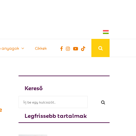
tő anyagok
Cikkek
Kereső
S
e
e
a
Legfrissebb tartalmak
S
r
c
E
h