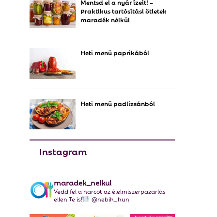
Mentsd el a nyár ízeit! –
f
A
Praktikus tartósítási ötletek
o
maradék nélkül
r
R
:
C
Heti menü paprikából
H
Heti menü padlizsánból
Instagram
maradek_nelkul
Vedd fel a harcot az élelmiszerpazarlás
ellen Te is!
@nebih_hun