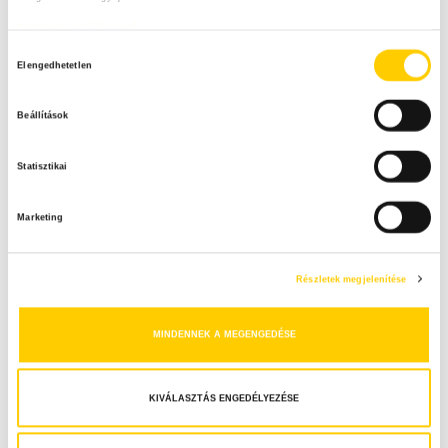
Adatkezelési tájékoztató
H
Elengedhetetlen
o
z
Beállítások
z
á
Statisztikai
j
á
Marketing
r
u
l
Részletek megjelenítése
á
s
MINDENNEK A MEGENGEDÉSE
k
i
v
KIVÁLASZTÁS ENGEDÉLYEZÉSE
á
l