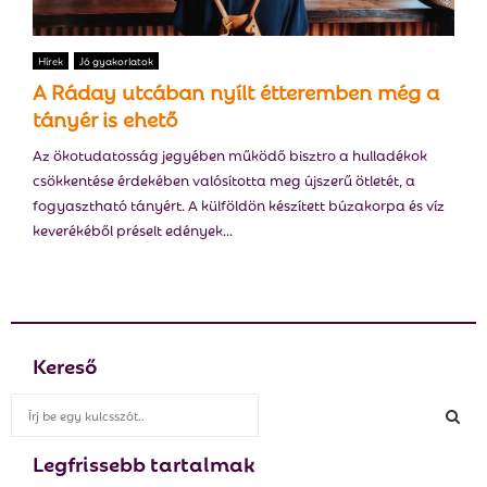
Hírek
Jó gyakorlatok
A Ráday utcában nyílt étteremben még a
tányér is ehető
Az ökotudatosság jegyében működő bisztro a hulladékok
csökkentése érdekében valósította meg újszerű ötletét, a
fogyasztható tányért. A külföldön készített búzakorpa és víz
keverékéből préselt edények...
Kereső
S
e
a
Legfrissebb tartalmak
S
r