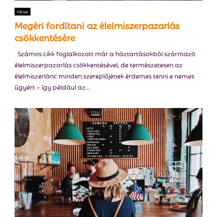
E
Hírek
Megéri fordítani az élelmiszerpazarlás
N
csökkentésére
Számos cikk foglalkozott már a háztartásokból származó
U
élelmiszerpazarlás csökkentésével, de természetesen az
élelmiszerlánc minden szereplőjének érdemes tenni e nemes
ügyért – így például az...