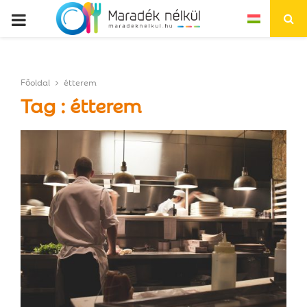
P
R
Főoldal
étterem
I
Tag : étterem
M
A
R
Y
M