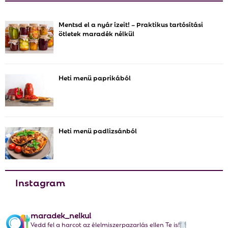
c
E
h
Mentsd el a nyár ízeit! – Praktikus tartósítási
f
A
ötletek maradék nélkül
o
r
R
:
C
Heti menü paprikából
H
Heti menü padlizsánból
Instagram
maradek_nelkul
Vedd fel a harcot az élelmiszerpazarlás ellen Te is!