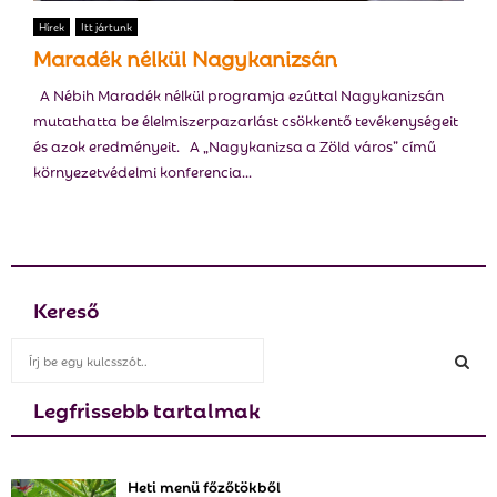
E
Hírek
Itt jártunk
Maradék nélkül Nagykanizsán
N
A Nébih Maradék nélkül programja ezúttal Nagykanizsán
mutathatta be élelmiszerpazarlást csökkentő tevékenységeit
U
és azok eredményeit. A „Nagykanizsa a Zöld város” című
környezetvédelmi konferencia...
Kereső
S
e
a
Legfrissebb tartalmak
S
r
c
E
h
Heti menü főzőtökből
f
A