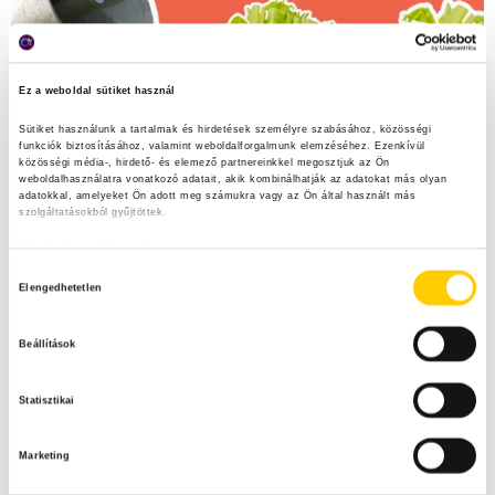
Ez a weboldal sütiket használ
Sütiket használunk a tartalmak és hirdetések személyre szabásához, közösségi 
funkciók biztosításához, valamint weboldalforgalmunk elemzéséhez. Ezenkívül 
közösségi média-, hirdető- és elemező partnereinkkel megosztjuk az Ön 
weboldalhasználatra vonatkozó adatait, akik kombinálhatják az adatokat más olyan 
adatokkal, amelyeket Ön adott meg számukra vagy az Ön által használt más 
szolgáltatásokból gyűjtöttek.
Adatkezelési tájékoztató
H
Elengedhetetlen
o
z
Beállítások
z
á
Statisztikai
j
á
Marketing
r
u