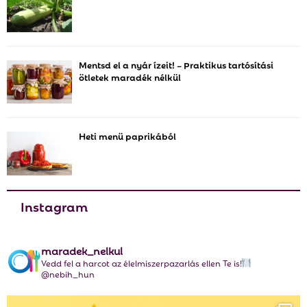
o
r
R
:
C
Mentsd el a nyár ízeit! – Praktikus tartósítási
ötletek maradék nélkül
H
Heti menü paprikából
Instagram
maradek_nelkul
Vedd fel a harcot az élelmiszerpazarlás ellen Te is!
@nebih_hun