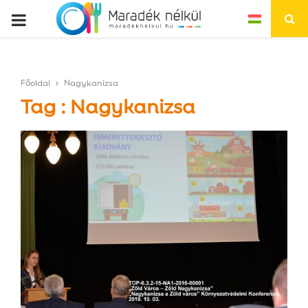
P
R
Főoldal
Nagykanizsa
I
Tag : Nagykanizsa
M
A
R
Y
M