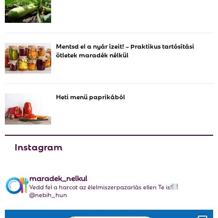
o
r
R
:
C
Mentsd el a nyár ízeit! – Praktikus tartósítási
ötletek maradék nélkül
H
Heti menü paprikából
Instagram
maradek_nelkul
Vedd fel a harcot az élelmiszerpazarlás ellen Te is!
@nebih_hun