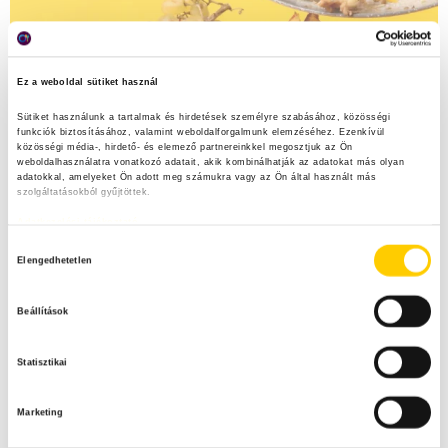
Ez a weboldal sütiket használ
Sütiket használunk a tartalmak és hirdetések személyre szabásához, közösségi 
funkciók biztosításához, valamint weboldalforgalmunk elemzéséhez. Ezenkívül 
közösségi média-, hirdető- és elemező partnereinkkel megosztjuk az Ön 
weboldalhasználatra vonatkozó adatait, akik kombinálhatják az adatokat más olyan 
adatokkal, amelyeket Ön adott meg számukra vagy az Ön által használt más 
szolgáltatásokból gyűjtöttek.
Adatkezelési tájékoztató
H
Elengedhetetlen
o
z
Beállítások
z
á
Statisztikai
j
á
Marketing
r
u