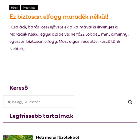
E
Hírek
Praktikák
Ez biztosan elfogy maradék nélkül!
N
Családi, baráti összejövetelek alkalmával is érvényes a
Maradék nélkül egyik alapelve: ne főzz többet, mint amennyi
U
egészen biztosan elfogy. Most olyan recepttel készültünk
Nektek,...
Kereső
S
e
a
Legfrissebb tartalmak
S
r
c
E
h
Heti menü főzőtökből
f
A