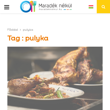
P
R
Főoldal
pulyka
I
Tag : pulyka
M
A
R
Y
M