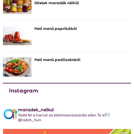
ötletek maradék nélkül
o
r
R
:
C
Heti menü paprikából
H
Heti menü padlizsánból
Instagram
maradek_nelkul
Vedd fel a harcot az élelmiszerpazarlás ellen Te is!
@nebih_hun