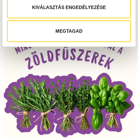
s
KIVÁLASZTÁS ENGEDÉLYEZÉSE
z
t
á
MEGTAGAD
s
a