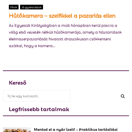
E
Hírek
Jó gyakorlatok
Hűtőkamera – szelfikkel a pazarlás ellen
N
Az Egyesült Királyságban a múlt hónapban kerül piacra a
világ első vezeték nélküli hűtőkamerája, amely a háztartások
U
élelmiszerpazarlását hivatott drasztikusan csökkenteni
azáltal, hogy a kamera...
Kereső
S
e
a
Legfrissebb tartalmak
S
r
c
E
h
Mentsd el a nyár ízeit! – Praktikus tartósítási
f
A