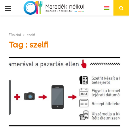
P
R
Főoldal
szelfi
I
Tag : szelfi
M
A
R
Y
M