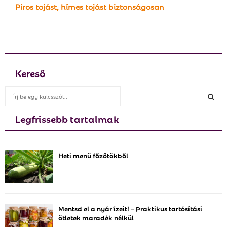
Piros tojást, hímes tojást biztonságosan
Kereső
S
e
a
Legfrissebb tartalmak
S
r
c
E
h
Heti menü főzőtökből
f
A
o
r
R
:
C
Mentsd el a nyár ízeit! – Praktikus tartósítási
ötletek maradék nélkül
H