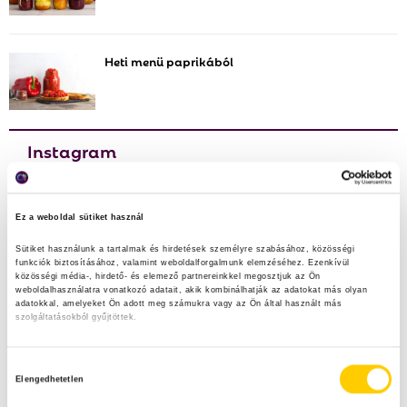
Heti menü paprikából
Instagram
maradek_nelkul
Ez a weboldal sütiket használ
Vedd fel a harcot az élelmiszerpazarlás ellen Te is!
@nebih_hun
Sütiket használunk a tartalmak és hirdetések személyre szabásához, közösségi 
funkciók biztosításához, valamint weboldalforgalmunk elemzéséhez. Ezenkívül 
közösségi média-, hirdető- és elemező partnereinkkel megosztjuk az Ön 
weboldalhasználatra vonatkozó adatait, akik kombinálhatják az adatokat más olyan 
adatokkal, amelyeket Ön adott meg számukra vagy az Ön által használt más 
szolgáltatásokból gyűjtöttek.
Adatkezelési tájékoztató
H
Elengedhetetlen
o