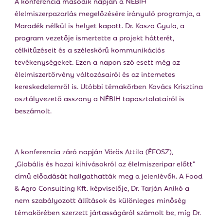
A konferencia második napján a NÉBIH
élelmiszerpazarlás megelőzésére irányuló programja, a
Maradék nélkül is helyet kapott. Dr. Kasza Gyula, a
program vezetője ismertette a projekt hátterét,
célkitűzéseit és a széleskörű kommunikációs
tevékenységeket. Ezen a napon szó esett még az
élelmiszertörvény változásairól és az internetes
kereskedelemről is. Utóbbi témakörben Kovács Krisztina
osztályvezető asszony a NÉBIH tapasztalatairól is
beszámolt.
A konferencia záró napján Vörös Attila (ÉFOSZ),
„Globális és hazai kihívásokról az élelmiszeripar előtt”
című előadását hallgathatták meg a jelenlévők. A Food
& Agro Consulting Kft. képviselője, Dr. Tarján Anikó a
nem szabályozott állítások és különleges minőség
témakörében szerzett jártasságáról számolt be, míg Dr.