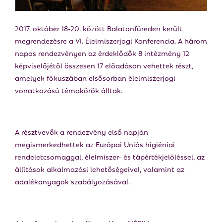
E
2017. október 18-20. között Balatonfüreden került
N
megrendezésre a VI. Élelmiszerjogi Konferencia. A három
napos rendezvényen az érdeklődők 8 intézmény 12
U
képviselőjétől összesen 17 előadáson vehettek részt,
amelyek fókuszában elsősorban élelmiszerjogi
vonatkozású témakörök álltak.
A résztvevők a rendezvény első napján
megismerkedhettek az Európai Uniós higiéniai
rendeletcsomaggal, élelmiszer- és tápértékjelöléssel, az
állítások alkalmazási lehetőségeivel, valamint az
adalékanyagok szabályozásával.