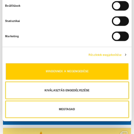
z
Beállítások
z
á
Statisztikai
j
á
Marketing
r
u
l
Részletek megjelenítése
á
s
MINDENNEK A MEGENGEDÉSE
k
i
v
KIVÁLASZTÁS ENGEDÉLYEZÉSE
á
l
a
MEGTAGAD
s
z
t