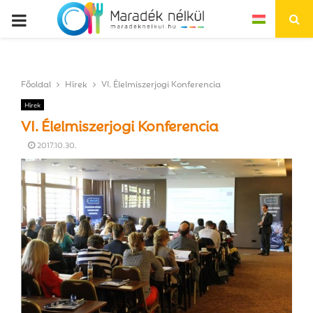
P
R
Főoldal
Hírek
VI. Élelmiszerjogi Konferencia
I
Hírek
VI. Élelmiszerjogi Konferencia
M
2017.10.30.
A
R
Y
M