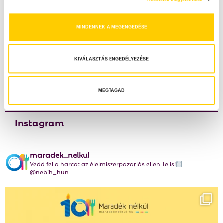
:
á
C
s
Mentsd el a nyár ízeit! – Praktikus tartósítási
MINDENNEK A MEGENGEDÉSE
ötletek maradék nélkül
H
k
i
v
KIVÁLASZTÁS ENGEDÉLYEZÉSE
á
Heti menü paprikából
l
a
MEGTAGAD
s
z
Instagram
t
á
s
maradek_nelkul
a
Vedd fel a harcot az élelmiszerpazarlás ellen Te is!
@nebih_hun