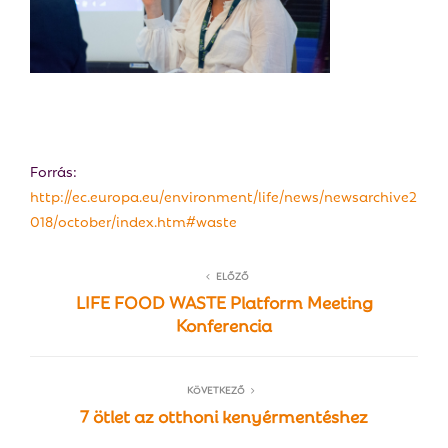
Forrás:
http://ec.europa.eu/environment/life/news/newsarchive2
018/october/index.htm#waste
ELŐZŐ
LIFE FOOD WASTE Platform Meeting
Konferencia
KÖVETKEZŐ
7 ötlet az otthoni kenyérmentéshez