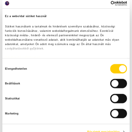
Ez a weboldal sütiket használ
Nyáron is Maradék nélkül
Sütiket használunk a tartalmak és hirdetések személyre szabásához, közösségi 
funkciók biztosításához, valamint weboldalforgalmunk elemzéséhez. Ezenkívül 
közösségi média-, hirdető- és elemező partnereinkkel megosztjuk az Ön 
weboldalhasználatra vonatkozó adatait, akik kombinálhatják az adatokat más olyan 
adatokkal, amelyeket Ön adott meg számukra vagy az Ön által használt más 
szolgáltatásokból gyűjtöttek.
Adatkezelési tájékoztató
Kereső
H
Elengedhetetlen
o
S
z
e
Beállítások
z
a
Legfrissebb tartalmak
S
á
r
Statisztikai
j
c
E
h
á
Heti menü főzőtökből
f
A
Marketing
r
o
u
r
R
l
Részletek megjelenítése