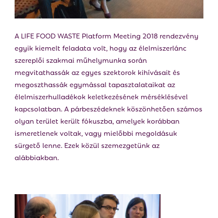
E
N
A LIFE FOOD WASTE Platform Meeting 2018 rendezvény
egyik kiemelt feladata volt, hogy az élelmiszerlánc
U
szereplői szakmai műhelymunka során
megvitathassák az egyes szektorok kihívásait és
megoszthassák egymással tapasztalataikat az
élelmiszerhulladékok keletkezésének mérséklésével
kapcsolatban. A párbeszédeknek köszönhetően számos
olyan terület került fókuszba, amelyek korábban
ismeretlenek voltak, vagy mielőbbi megoldásuk
sürgető lenne. Ezek közül szemezgetünk az
alábbiakban.