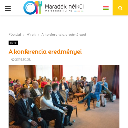
P
R
Főoldal
Hírek
A konferencia eredményei
I
Hírek
A konferencia eredményei
M
2018.10.31.
A
R
Y
M