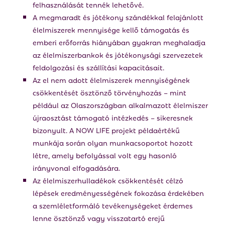
felhasználását tennék lehetővé.
A megmaradt és jótékony szándékkal felajánlott
élelmiszerek mennyisége kellő támogatás és
emberi erőforrás hiányában gyakran meghaladja
az élelmiszerbankok és jótékonysági szervezetek
feldolgozási és szállítási kapacitásait.
Az el nem adott élelmiszerek mennyiségének
csökkentését ösztönző törvényhozás – mint
például az Olaszországban alkalmazott élelmiszer
újraosztást támogató intézkedés – sikeresnek
bizonyult. A NOW LIFE projekt példaértékű
munkája során olyan munkacsoportot hozott
létre, amely befolyással volt egy hasonló
irányvonal elfogadására.
Az élelmiszerhulladékok csökkentését célzó
lépések eredményességének fokozása érdekében
a szemléletformáló tevékenységeket érdemes
lenne ösztönző vagy visszatartó erejű