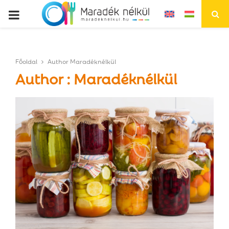
P
R
Főoldal
Author
Maradéknélkül
I
Author :
Maradéknélkül
M
A
R
Y
M