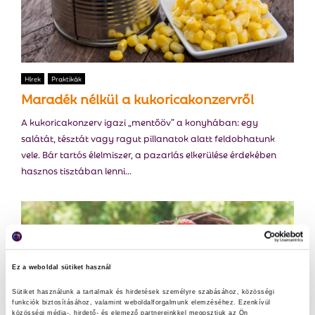
Hírek
Praktikák
Maradék nélkül a kukoricakonzervről
A kukoricakonzerv igazi „mentőöv” a konyhában: egy
salátát, tésztát vagy ragut pillanatok alatt feldobhatunk
vele. Bár tartós élelmiszer, a pazarlás elkerülése érdekében
hasznos tisztában lenni...
Ez a weboldal sütiket használ
Sütiket használunk a tartalmak és hirdetések személyre szabásához, közösségi 
funkciók biztosításához, valamint weboldalforgalmunk elemzéséhez. Ezenkívül 
közösségi média-, hirdető- és elemező partnereinkkel megosztjuk az Ön 