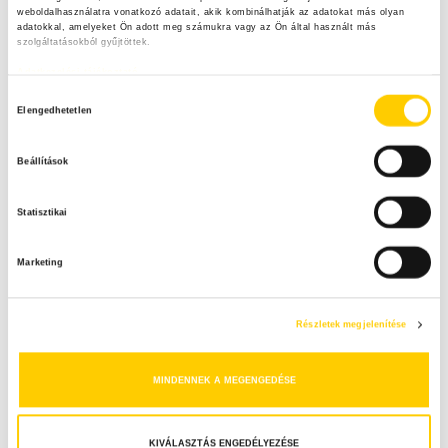
weboldalhasználatra vonatkozó adatait, akik kombinálhatják az adatokat más olyan 
adatokkal, amelyeket Ön adott meg számukra vagy az Ön által használt más 
szolgáltatásokból gyűjtöttek.
Adatkezelési tájékoztató
H
Elengedhetetlen
Hírek
Praktikák
o
Heti menü eperből
z
Beállítások
z
Az egyik legédesebb szezon az eperszezon. Önmagában
á
vagy akár cukorba, csokiba mártva is isteni csemege, de
Statisztikai
j
frissítő salátát és megannyi süteményt készíthetünk belőle.
á
Ebben a...
Marketing
r
u
B
1
2
…
14
l
Részletek megjelenítése
e
á
s
j
MINDENNEK A MEGENGEDÉSE
k
e
i
Kereső
v
KIVÁLASZTÁS ENGEDÉLYEZÉSE