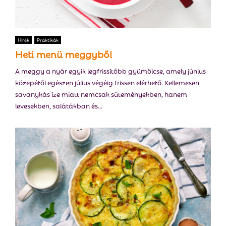
Hírek
Praktikák
Heti menü meggyből
A meggy a nyár egyik legfrissítőbb gyümölcse, amely június
közepétől egészen július végéig frissen elérhető. Kellemesen
savanykás íze miatt nemcsak süteményekben, hanem
levesekben, salátákban és...