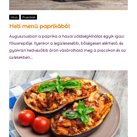
Hírek
Praktikák
Heti menü paprikából
Augusztusban a paprika a hazai zöldségkínálat egyik igazi
főszereplője. Ilyenkor a legízletesebb, bőségesen elérhető, és
gyakran kedvezőbb áron vásárolható meg a piacokon és az
üzletekben...