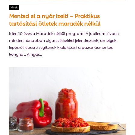
E
Hírek
Mentsd el a nyár ízeit! – Praktikus
N
tartósítási ötletek maradék nélkül
Idén 10 éves a Maradék nélkül program! A jubileumi évben
U
minden hónapban olyan cikkekkel jelentkezünk, amelyek
lépésről lépésre segítenek kialakítani a pazarlásmentes
konyhát. A nyár...