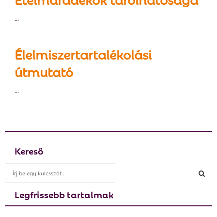
...
Élelmiszertartalékolási
útmutató
...
Kereső
S
e
a
Legfrissebb tartalmak
S
r
c
E