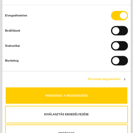
Adatkezelési tájékoztató
H
Elengedhetetlen
o
z
Beállítások
z
á
Statisztikai
j
á
Marketing
r
u
l
Részletek megjelenítése
á
s
MINDENNEK A MEGENGEDÉSE
k
i
v
KIVÁLASZTÁS ENGEDÉLYEZÉSE
á
l
a