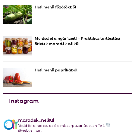
h
Heti menü főzőtökből
f
A
o
r
R
:
C
Mentsd el a nyár ízeit! – Praktikus tartósítási
ötletek maradék nélkül
H
Heti menü paprikából
Instagram
maradek_nelkul
Vedd fel a harcot az élelmiszerpazarlás ellen Te is!
@nebih_hun