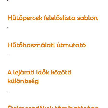
E
N
Hűtőpercek felelőslista sablon
...
U
Hűtőhasználati útmutató
...
A lejárati idők közötti
különbség
...
Ételmaradékok tárolhatósága