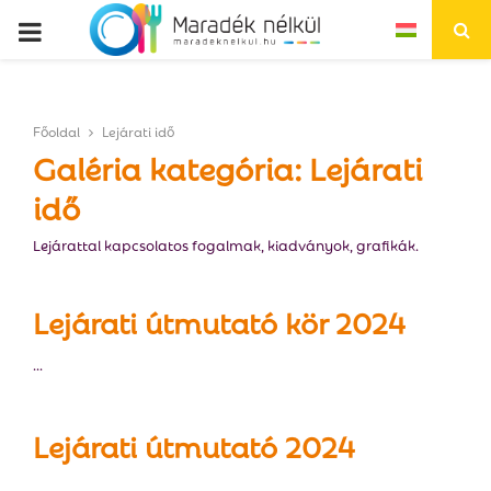
P
R
Főoldal
Lejárati idő
I
Galéria kategória: Lejárati
idő
M
Lejárattal kapcsolatos fogalmak, kiadványok, grafikák.
A
Lejárati útmutató kör 2024
R
...
Y
Lejárati útmutató 2024
M
...