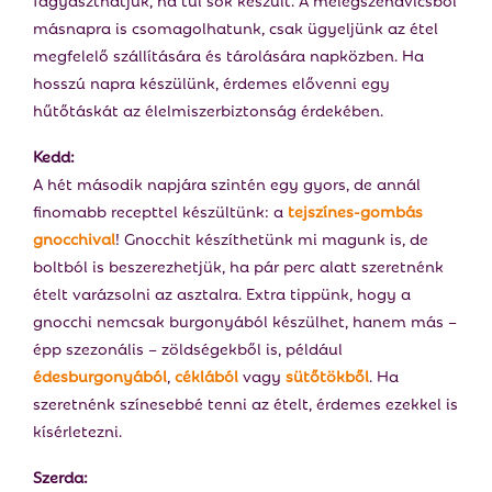
másnapra is csomagolhatunk, csak ügyeljünk az étel
megfelelő szállítására és tárolására napközben. Ha
hosszú napra készülünk, érdemes elővenni egy
hűtőtáskát az élelmiszerbiztonság érdekében.
Kedd:
A hét második napjára szintén egy gyors, de annál
finomabb recepttel készültünk: a
tejszínes-gombás
gnocchival
! Gnocchit készíthetünk mi magunk is, de
boltból is beszerezhetjük, ha pár perc alatt szeretnénk
ételt varázsolni az asztalra. Extra tippünk, hogy a
gnocchi nemcsak burgonyából készülhet, hanem más –
épp szezonális – zöldségekből is, például
édesburgonyából
,
céklából
vagy
sütőtökből
. Ha
szeretnénk színesebbé tenni az ételt, érdemes ezekkel is
kísérletezni.
Szerda: