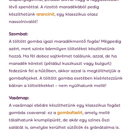
lévő spenóttal. A rizottó maradékából pedig
készíthetünk
arancinit
, egy klasszikus olasz
nassolnivalót!
Szombat:
A töltött gomba igazi maradékmentő fogás! Mégpedig
azért, mert szinte bármilyen tölteléket készíthetünk
hozzá. Ha fél doboz sajtkrémet találunk, azzal, de ha
maradék köretet (például kuszkuszt vagy bulgurt)
fedezünk fel a hűtőben, akkor azzal is megtölthetjük a
gombafejeket. A töltött gomba esetében kísérletezzünk
bátran a töltelékekkel – nem nyúlhatunk mellé!
Vasárnap:
A vasárnapi ebédre készíthetünk egy klasszikus fogást
gombás csavarral: ez a
gombafasírt
, amely mellé
tálalhatunk krumplipürét, de akár egy színes őszi
salátát is, amelybe kerülhet sütőtök és gránátalma is.