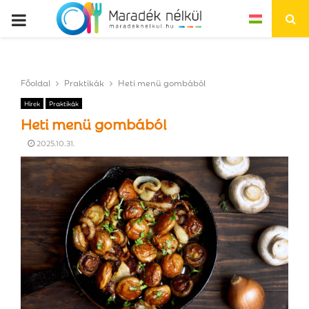
P
R
Főoldal
Praktikák
Heti menü gombából
I
Hírek
Praktikák
Heti menü gombából
M
2025.10.31.
A
R
Y
M