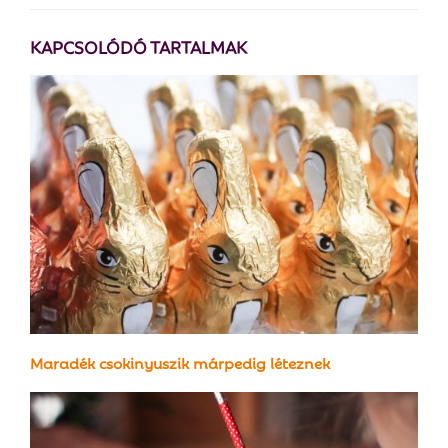
KAPCSOLÓDÓ TARTALMAK
Maradék csokinyuszik márpedig léteznek