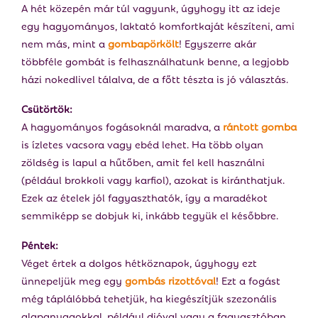
A hét közepén már túl vagyunk, úgyhogy itt az ideje
egy hagyományos, laktató komfortkaját készíteni, ami
nem más, mint a
gombapörkölt
! Egyszerre akár
többféle gombát is felhasználhatunk benne, a legjobb
házi nokedlivel tálalva, de a főtt tészta is jó választás.
Csütörtök:
A hagyományos fogásoknál maradva, a
rántott gomba
is ízletes vacsora vagy ebéd lehet. Ha több olyan
zöldség is lapul a hűtőben, amit fel kell használni
(például brokkoli vagy karfiol), azokat is kiránthatjuk.
Ezek az ételek jól fagyaszthatók, így a maradékot
semmiképp se dobjuk ki, inkább tegyük el későbbre.
Péntek:
Véget értek a dolgos hétköznapok, úgyhogy ezt
ünnepeljük meg egy
gombás rizottóval
! Ezt a fogást
még táplálóbbá tehetjük, ha kiegészítjük szezonális
alapanyagokkal, például dióval vagy a fagyasztóban