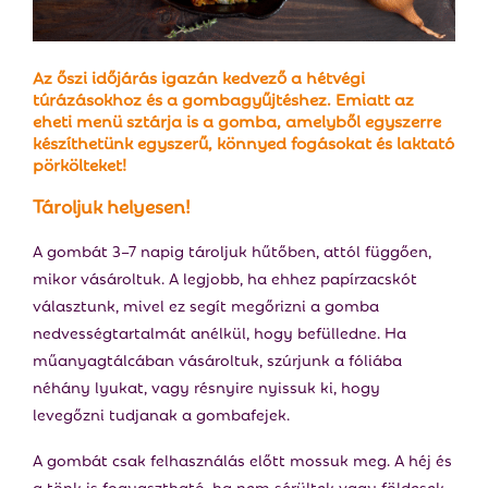
E
N
Az őszi időjárás igazán kedvező a hétvégi
túrázásokhoz és a gombagyűjtéshez. Emiatt az
eheti menü sztárja is a gomba, amelyből egyszerre
U
készíthetünk egyszerű, könnyed fogásokat és laktató
pörkölteket!
Tároljuk helyesen!
A gombát 3–7 napig tároljuk hűtőben, attól függően,
mikor vásároltuk. A legjobb, ha ehhez papírzacskót
választunk, mivel ez segít megőrizni a gomba
nedvességtartalmát anélkül, hogy befülledne. Ha
műanyagtálcában vásároltuk, szúrjunk a fóliába
néhány lyukat, vagy résnyire nyissuk ki, hogy
levegőzni tudjanak a gombafejek.
A gombát csak felhasználás előtt mossuk meg. A héj és
a tönk is fogyasztható, ha nem sérültek vagy földesek.