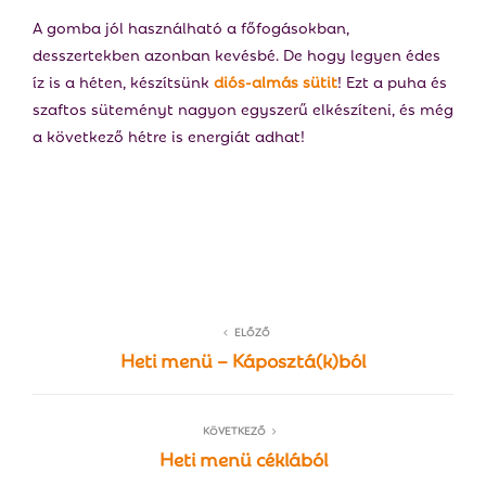
A gomba jól használható a főfogásokban,
desszertekben azonban kevésbé. De hogy legyen édes
íz is a héten, készítsünk
diós-almás sütit
! Ezt a puha és
szaftos süteményt nagyon egyszerű elkészíteni, és még
a következő hétre is energiát adhat!
ELŐZŐ
Heti menü – Káposztá(k)ból
KÖVETKEZŐ
Heti menü céklából