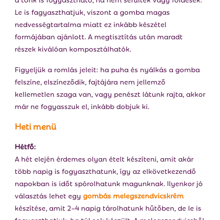
Le is fagyaszthatjuk, viszont a gomba magas
nedvességtartalma miatt ez inkább készétel
formájában ajánlott. A megtisztítás után maradt
részek kiválóan komposztálhatók.
Figyeljük a romlás jeleit: ha puha és nyálkás a gomba
felszíne, elszíneződik, fajtájára nem jellemző
kellemetlen szaga van, vagy penészt látunk rajta, akkor
már ne fogyasszuk el, inkább dobjuk ki.
Heti menü
Hétfő:
A hét elején érdemes olyan ételt készíteni, amit akár
több napig is fogyaszthatunk, így az elkövetkezendő
napokban is időt spórolhatunk magunknak. Ilyenkor jó
választás lehet egy
gombás melegszendvicskrém
készítése, amit 2–4 napig tárolhatunk hűtőben, de le is
fagyaszthatjuk, ha túl sok készült. A melegszendvicsből