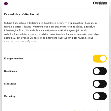
Ez a weboldal sütiket használ
Fancy uborkasaláta Vitális Lillától
Sütiket használunk a tartalmak és hirdetések személyre szabásához, közösségi 
funkciók biztosításához, valamint weboldalforgalmunk elemzéséhez. Ezenkívül 
közösségi média-, hirdető- és elemező partnereinkkel megosztjuk az Ön 
weboldalhasználatra vonatkozó adatait, akik kombinálhatják az adatokat más olyan 
adatokkal, amelyeket Ön adott meg számukra vagy az Ön által használt más 
szolgáltatásokból gyűjtöttek.
Adatkezelési tájékoztató
Kereső
H
Elengedhetetlen
o
S
z
e
Beállítások
z
a
Legfrissebb tartalmak
S
á
r
Statisztikai
j
c
E
á
h
Heti menü főzőtökből
f
Marketing
r
A
o
u
r
R
l