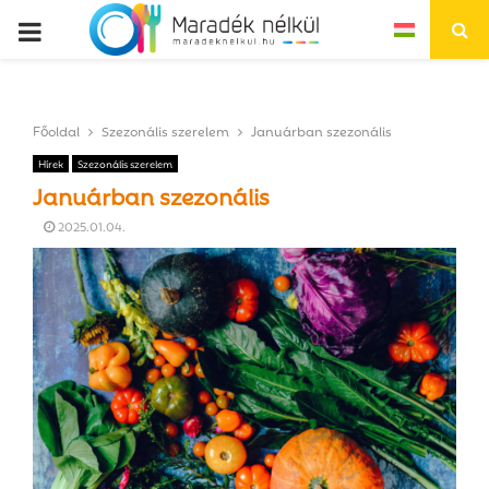
P
R
Főoldal
Szezonális szerelem
Januárban szezonális
I
Hírek
Szezonális szerelem
Januárban szezonális
M
2025.01.04.
A
R
Y
M