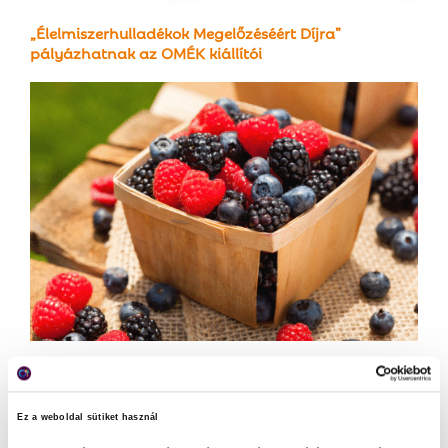
„Élelmiszerhulladékok Megelőzéséért Díjra”
pályázhatnak az OMÉK kiállítói
Augusztusban szezonális
Ez a weboldal sütiket használ