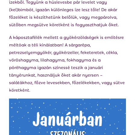
ízekből. Tegyünk a húslevesbe pár levelet vagy
(kel)bimbót, igazán különleges íze lesz tőle! De akár
főzeléket is készíthetünk belőlük, vagy megpárolva,
sütőben megsütve köretként is fogyaszthatjuk őket.
A káposztafélék mellett a gyökérzöldségek is említésre
méltóak a téli kínálatban! A sárgarépa,
petrezselyemgyökér, gyökérzeller, feketeretek, cékla,
vöröshagyma, lilahagyma, fokhagyma és a
póréhagyma igazán színessé teszik a januári
tányérunkat, használjuk őket akár nyersen –
salátákhoz, főzve levesekben, főzelékekben, vagy sütve
köretként.