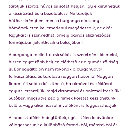
tároljuk száraz, hűvös és sötét helyen, így elkerülhetjük
a kicsírázást és a bezöldülést! Ne tároljuk
hűtőszekrényben, mert a burgonya alacsony
hőmérsékleten kellemetlenül megédesedik, de akár
fagykárt is szenvedhet, amely barnás elszíneződés
formájában jelentkezik a belsejében!
A burgonya mellett a csicsókát is szeretnénk kiemelni,
hiszen egyre több helyen elérhető ez a gumós zöldség
is. Bár egyáltalán nem rokonok a burgonyával
felhasználása és tárolása nagyon hasonló! Nagyon
finom téli saláta készíthető, ha almával és céklával
együtt lereszeljük, majd citrommal és ánizzsal ízesítjük!
Sütőben megsütve pedig remek köretet készíthetünk
belőle, vagy akár nassolni valóként is fogyaszthatjuk.
A káposztafélék hidegtűrőek, egész télen kedvünkre
válogathatunk a különböző formákból, méretekből és