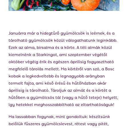
E
N
U
Januárra már a hidegtűrő gyümölcsök is leérnek, és a
tárolható gyümölcsök közül válogathatunk leginkább.
Ezek az alma, birsalma és a körte. A téli almák közül
kiemelnénk a Starkingot, ami szeptember végétől
október végéig érik és egészen áprilisig fogyasztható
megfelelő tárolás mellett. Ha körtéről van szó, a Bosc
kobak a legkedveltebb és legnagyobb arányban
termelt fajta, ami késő érésű és hűtőházban akár
áprilisig is tárolható. Tároljuk az almát és a körtét a
hűtőben a gyümölcsös tál (vagy a hűtő teteje) helyett,
így hetekkel meghosszabbítható az eltarthatóságuk!
Ha lassabban fogynak, mint gondoltuk: készítsünk
belőlük fűszeres gyümölcslevest, rétest vagy pitét,