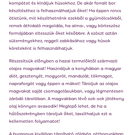
kompótot és kínáljuk húsokhoz. De akár forralt bor
készítéséhez is felhasználhatjuk őket! Ha éppen nincs
ötletünk, mit készíthetnénk ezekből a gyümölcsökből,
remek áthidaló megoldás, ha alma-, vagy körteszósz
formájában eltesszük őket későbbre. A szószt aztán
süteményekhez, reggeli zabkásához vagy húsok
köreteként is felhasználhatjuk.
Részesítsük előnyben a hazai termelőktől származó
olajos magvakat! Használjuk a konyhában a magyar
diót, gesztenyét, mogyorót, mandulát, tökmagot,
napraforgót vagy éppen a mákot! Tároljuk az olajos
magvakat saját csomagolásukban, vagy légmentesen
záródó tárolóban. A magvakban lévő sok-sok jótékony
olaj könnyen avasodik! Meglepő lehet, de ha a
hűtőszekrényben tároljuk őket, lassíthatjuk ezt a
kellemetlen folyamatot!
A burgonya kiválóan tárolható zöldség, otthonunkban