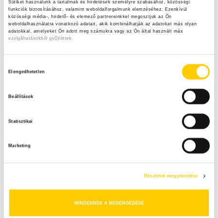
Sütiket használunk a tartalmak és hirdetések személyre szabásához, közösségi 
funkciók biztosításához, valamint weboldalforgalmunk elemzéséhez. Ezenkívül 
közösségi média-, hirdető- és elemező partnereinkkel megosztjuk az Ön 
Kereső
weboldalhasználatra vonatkozó adatait, akik kombinálhatják az adatokat más olyan 
adatokkal, amelyeket Ön adott meg számukra vagy az Ön által használt más 
szolgáltatásokból gyűjtöttek.
S
e
Adatkezelési tájékoztató
a
Legfrissebb tartalmak
S
H
r
Elengedhetetlen
o
c
E
z
h
Beállítások
z
Heti menü főzőtökből
f
A
á
o
Statisztikai
r
R
j
:
á
C
Marketing
r
Mentsd el a nyár ízeit! – Praktikus tartósítási
u
ötletek maradék nélkül
H
l
Részletek megjelenítése
á
s
MINDENNEK A MEGENGEDÉSE
Heti menü paprikából
k
i