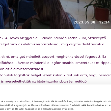
nk. A Heves Megyei SZC Sárvári Kálmán Technikum, Szakképző
szélgettünk az élelmiszerpazarlásról, míg végzős diáktársaik a
unk rá, amelyet mindkét csoport meghökkenéssel fogadott. Ez
lődéssel kövesse mindenki a legfontosabb ismereteket és tippek
n az élelmiszerpazarlást.
anulók foglaltak helyet, ezért külön kitértünk arra, hogy nemcs
 is mérsékelhetjük az élelmiszerláncban termelődő
tias tippeket gyűjtöttünk össze, amelyeket később a munkájuk
lmiszerhulladék mennyiségének nyomonkövetése, a termékismeret
ovatív startupokkal és karitatív szervezetekkel való együttműkö
ések személyre szabásához, közösségi funkciók biztosításához, valamint weboldalforgalmunk el
rtnereinkkel megosztjuk az Ön weboldalhasználatra vonatkozó adatait, akik kombinálhatják az ad
ra vagy az Ön által használt más szolgáltatásokból gyűjtöttek.