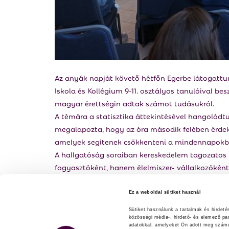
Az anyák napját követő hétfőn Egerbe látogattu
Iskola és Kollégium 9-11. osztályos tanulóival be
magyar érettségin adtak számot tudásukról.
A témára a statisztika áttekintésével hangolódt
megalapozta, hogy az óra második felében érdek
amelyek segítenek csökkenteni a mindennapokba
A hallgatóság soraiban kereskedelem tagozatos t
fogyasztóként, hanem élelmiszer- vállalkozóként
élelmiszerhulladék mennyiségét. Olyan gyakorla
során is hasznosíthatnak majd. Például az éle
Ez a weboldal sütiket használ
fontossága, a hűtőlánc fenntartása, vagy az inn
Sütiket használunk a tartalmak és hirdet
kialakítása.
közösségi média-, hirdető- és elemező pa
adatokkal, amelyeket Ön adott meg számuk