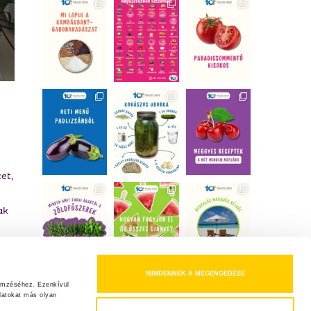
et,
ak
MINDENNEK A MEGENGEDÉSE
dés
emzéséhez. Ezenkívül 
atokat más olyan 