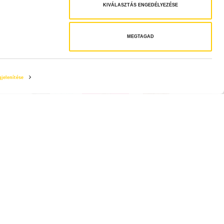
KIVÁLASZTÁS ENGEDÉLYEZÉSE
MEGTAGAD
jelenítése
ZŐ
MÉG TÖBB
Kövess minket
dék
ram