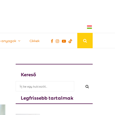
tő anyagok
Cikkek
Kereső
S
e
a
Legfrissebb tartalmak
S
r
c
E
h