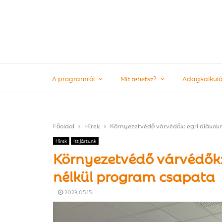
A programról
Mit tehetsz?
Adagkalkulá
Főoldal
Hírek
Környezetvédő várvédők: egri diákok
Hírek
Itt jártunk
Környezetvédő várvédők:
nélkül program csapata
2023.05.15.