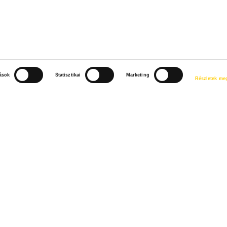
n Kahoot kvízzel zártuk, ahol még a legnehezebb kérdésekre is
tások
Statisztikai
Marketing
Részletek meg
KÖVETKE
LIFE AWARDS 2023: Döntősök közt a Mara
nélkül prog