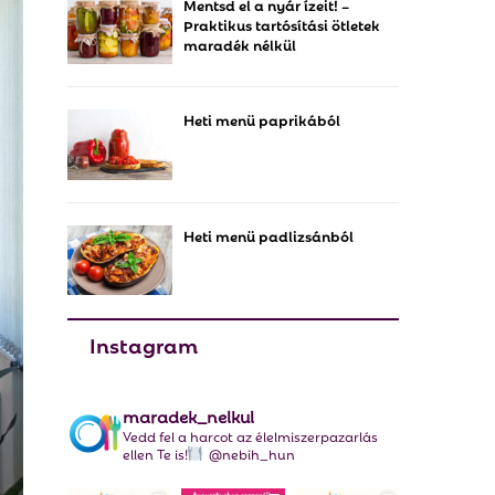
Mentsd el a nyár ízeit! –
f
A
Praktikus tartósítási ötletek
o
maradék nélkül
r
R
:
C
Heti menü paprikából
H
Heti menü padlizsánból
Instagram
maradek_nelkul
Vedd fel a harcot az élelmiszerpazarlás
ellen Te is!
@nebih_hun