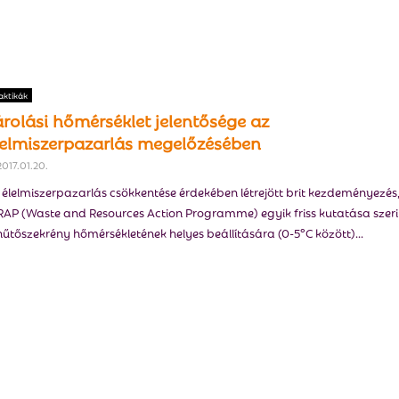
aktikák
árolási hőmérséklet jelentősége az
lelmiszerpazarlás megelőzésében
2017.01.20.
 élelmiszerpazarlás csökkentése érdekében létrejött brit kezdeményezés
AP (Waste and Resources Action Programme) egyik friss kutatása szeri
hűtőszekrény hőmérsékletének helyes beállítására (0-5°C között)...