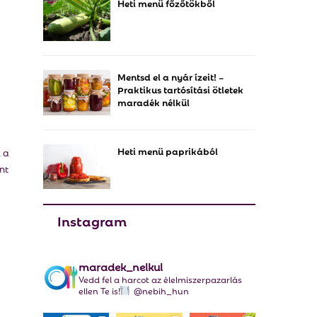
Heti menü főzőtökből
f
A
o
r
R
:
C
Mentsd el a nyár ízeit! –
Praktikus tartósítási ötletek
H
maradék nélkül
Heti menü paprikából
, a
nt
Instagram
maradek_nelkul
Vedd fel a harcot az élelmiszerpazarlás
ellen Te is!
@nebih_hun