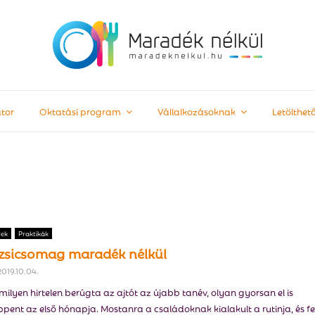
tor
Oktatási program
Vállalkozásoknak
Letölthe
rek
Praktikák
zsicsomag maradék nélkül
2019.10.04.
ilyen hirtelen berúgta az ajtót az újabb tanév, olyan gyorsan el is
ppent az első hónapja. Mostanra a családoknak kialakult a rutinja, és fel.