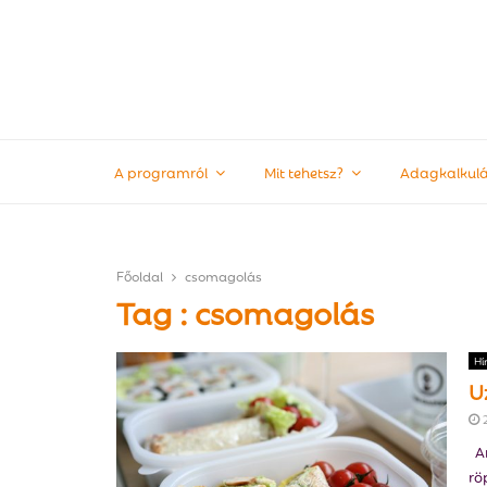
A programról
Mit tehetsz?
Adagkalkulá
Főoldal
csomagolás
Tag : csomagolás
Hí
U
Am
rö