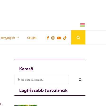
tő anyagok
Cikkek
Kereső
S
e
a
Legfrissebb tartalmak
S
r
c
E
h
..