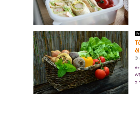
Pr
T
é
Az
WR
a 