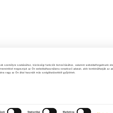
ések személyre szabásához, közösségi funkciók biztosításához, valamint weboldalforgalmunk el
rtnereinkkel megosztjuk az Ön weboldalhasználatra vonatkozó adatait, akik kombinálhatják az ad
ra vagy az Ön által használt más szolgáltatásokból gyűjtöttek.
tások
Statisztikai
Marketing