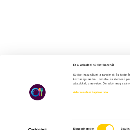
Ez a weboldal sütiket használ
Sütiket használunk a tartalmak és hirdet
közösségi média-, hirdető- és elemező pa
adatokkal, amelyeket Ön adott meg számuk
Adatkezelési tájékoztató
H
Elengedhetetlen
Beállí