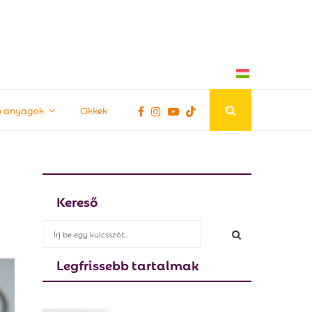
tő anyagok
Cikkek
Kereső
S
e
a
Legfrissebb tartalmak
S
r
c
E
h