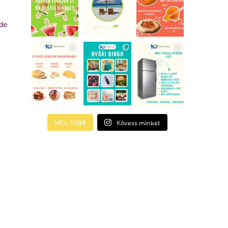
 de
MÉG TÖBB
Kövess minket