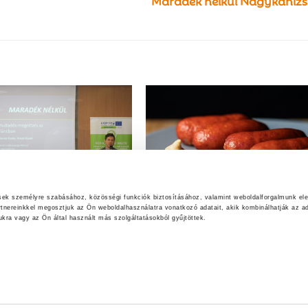
Maradék nélkül Nagykaniz
ések személyre szabásához, közösségi funkciók biztosításához, valamint weboldalforgalmunk el
rtnereinkkel megosztjuk az Ön weboldalhasználatra vonatkozó adatait, akik kombinálhatják az ad
foodwaste – A
Debrecenit kéne enni…
ra vagy az Ön által használt más szolgáltatásokból gyűjtöttek.
hető élelmiszer