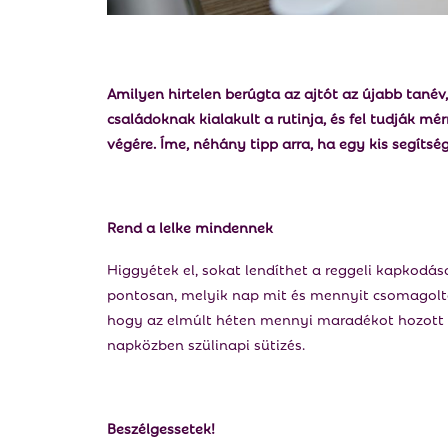
Amilyen hirtelen berúgta az ajtót az újabb tanév
családoknak kialakult a rutinja, és fel tudják m
végére. Íme, néhány tipp arra, ha egy kis segítsé
Rend a lelke mindennek
Higgyétek el, sokat lendíthet a reggeli kapkodás
pontosan, melyik nap mit és mennyit csomagoltok
hogy az elmúlt héten mennyi maradékot hozott h
napközben szülinapi sütizés.
Beszélgessetek!