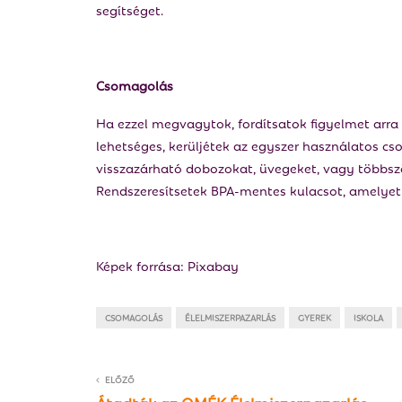
segítséget.
Csomagolás
Ha ezzel megvagytok, fordítsatok figyelmet arra
lehetséges, kerüljétek az egyszer használatos c
visszazárható dobozokat, üvegeket, vagy többsz
Rendszeresítsetek BPA-mentes kulacsot, amelyet t
Képek forrása: Pixabay
CSOMAGOLÁS
ÉLELMISZERPAZARLÁS
GYEREK
ISKOLA
ELŐZŐ