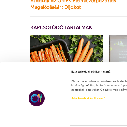
Átadták az OMÉK Élelmiszerpazarlás
Megelőzéséért Díjakat
KAPCSOLÓDÓ TARTALMAK
Ez a weboldal sütiket használ
Sütiket használunk a tartalmak és hirdet
közösségi média-, hirdető- és elemező pa
Heti menü répából
#reduce
adatokkal, amelyeket Ön adott meg számuk
megment
Adatkezelési tájékoztató