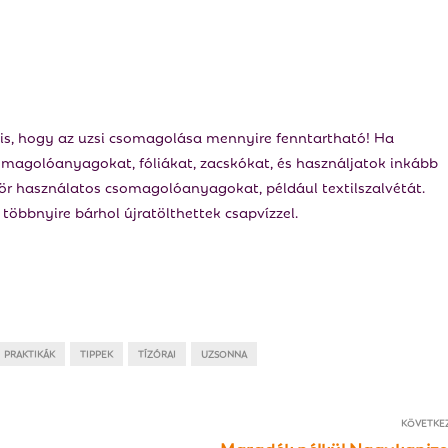
 is, hogy az uzsi csomagolása mennyire fenntartható! Ha
somagolóanyagokat, fóliákat, zacskókat, és használjatok inkább
ör használatos csomagolóanyagokat, például textilszalvétát.
öbbnyire bárhol újratölthettek csapvízzel.
PRAKTIKÁK
TIPPEK
TÍZÓRAI
UZSONNA
KÖVETKE