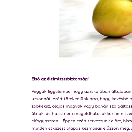
Első az élelmiszerbiztonság!
Vegyük figyelembe, hogy az iskolában általában 
uzsonnát, ezért törekedjünk arra, hogy kevésbé 
zabkeksz, olajos magvak vagy banán szolgáltassa
útnak, de ha ez nem megoldható, akkor nem szer
elfogyasztani. Éppen ezért tervezzünk előre, his
minden étkezést alapos kézmosás előzzön meg. 