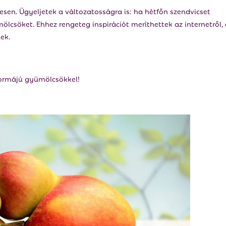
sen. Ügyeljetek a változatosságra is: ha hétfőn szendvicset
lcsöket. Ehhez rengeteg inspirációt meríthettek az internetről,
ek.
formájú gyümölcsökkel!