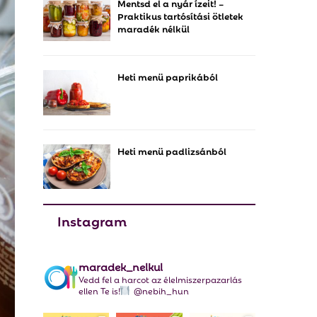
Mentsd el a nyár ízeit! –
f
A
Praktikus tartósítási ötletek
o
maradék nélkül
r
R
:
C
Heti menü paprikából
H
Heti menü padlizsánból
Instagram
maradek_nelkul
Vedd fel a harcot az élelmiszerpazarlás
ellen Te is!
@nebih_hun