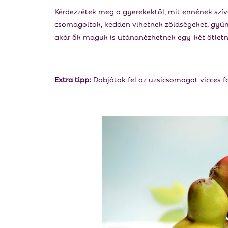
Kérdezzétek meg a gyerekektől, mit ennének szíve
csomagoltok, kedden vihetnek zöldségeket, gyümö
akár ők maguk is utánanézhetnek egy-két ötletn
Extra tipp:
Dobjátok fel az uzsicsomagot vicces 