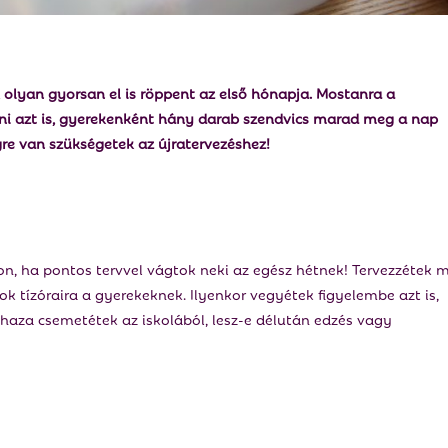
, olyan gyorsan el is röppent az első hónapja. Mostanra a
érni azt is, gyerekenként hány darab szendvics marad meg a nap
gre van szükségetek az újratervezéshez!
on, ha pontos tervvel vágtok neki az egész hétnek! Tervezzétek 
 tízóraira a gyerekeknek. Ilyenkor vegyétek figyelembe azt is,
aza csemetétek az iskolából, lesz-e délután edzés vagy