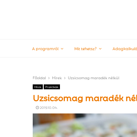
A programról
Mit tehetsz?
Adagkalkulá
Főoldal
Hírek
Uzsicsomag maradék nélkül
Hírek
Praktikák
Uzsicsomag maradék nél
2019.10.04.