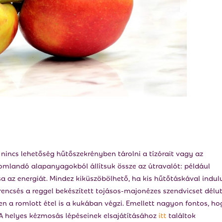
nincs lehetőség hűtőszekrényben tárolni a tízórait vagy az
romlandó alapanyagokból állítsuk össze az útravalót: például
 az energiát. Mindez kiküszöbölhető, ha kis hűtőtáskával indul
encsés a reggel bekészített tojásos-majonézes szendvicset délu
zen a romlott étel is a kukában végzi. Emellett nagyon fontos, h
A helyes kézmosás lépéseinek elsajátításához
itt
találtok