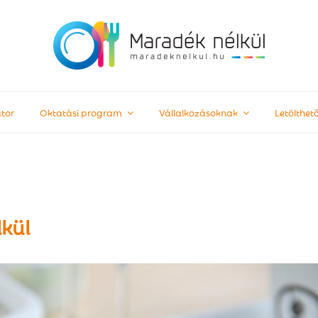
tor
Oktatási program
Vállalkozásoknak
Letölthe
kül