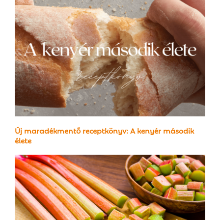
Új maradékmentő receptkönyv: A kenyér második
élete