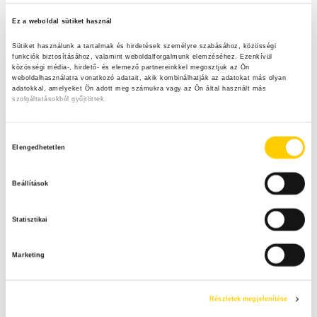
Ez a weboldal sütiket használ
Karácsonyi kekszből sütinyalóka maradék nélkül!
Sütiket használunk a tartalmak és hirdetések személyre szabásához, közösségi 
funkciók biztosításához, valamint weboldalforgalmunk elemzéséhez. Ezenkívül 
közösségi média-, hirdető- és elemező partnereinkkel megosztjuk az Ön 
weboldalhasználatra vonatkozó adatait, akik kombinálhatják az adatokat más olyan 
adatokkal, amelyeket Ön adott meg számukra vagy az Ön által használt más 
szolgáltatásokból gyűjtöttek.
Kereső
Adatkezelési tájékoztató
H
S
Elengedhetetlen
o
e
z
a
Legfrissebb tartalmak
S
Beállítások
z
r
c
á
E
Statisztikai
h
j
Heti menü főzőtökből
f
A
á
o
Marketing
r
r
R
u
:
l
C
Részletek megjelenítése
á
Mentsd el a nyár ízeit! – Praktikus tartósítási