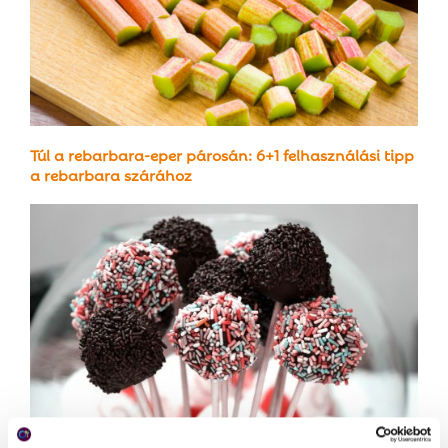
Túl a rebarbara-eper párosán: 6+1 felhasználási tipp
a rebarbara szárához