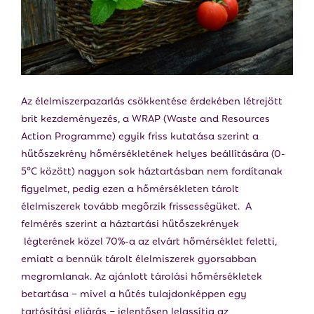
E
N
U
Az élelmiszerpazarlás csökkentése érdekében létrejött
brit kezdeményezés, a WRAP (Waste and Resources
Action Programme) egyik friss kutatása szerint a
hűtőszekrény hőmérsékletének helyes beállítására (0-
5°C között) nagyon sok háztartásban nem fordítanak
figyelmet, pedig ezen a hőmérsékleten tárolt
élelmiszerek tovább megőrzik frissességüket. A
felmérés szerint a háztartási hűtőszekrények
légterének közel 70%-a az elvárt hőmérséklet feletti,
emiatt a bennük tárolt élelmiszerek gyorsabban
megromlanak. Az ajánlott tárolási hőmérsékletek
betartása − mivel a hűtés tulajdonképpen egy
tartósítási eljárás − jelentősen lelassítja az