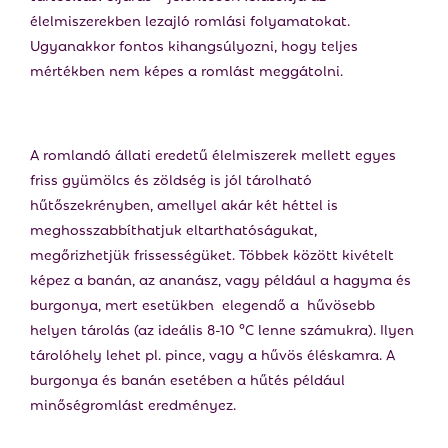
élelmiszerekben lezajló romlási folyamatokat.
Ugyanakkor fontos kihangsúlyozni, hogy teljes
mértékben nem képes a romlást meggátolni.
A romlandó állati eredetű élelmiszerek mellett egyes
friss gyümölcs és zöldség is jól tárolható
hűtőszekrényben, amellyel akár két héttel is
meghosszabbíthatjuk eltarthatóságukat,
megőrizhetjük frissességüket. Többek között kivételt
képez a banán, az ananász, vagy például a hagyma és
burgonya, mert esetükben elegendő a hűvösebb
helyen tárolás (az ideális 8-10 °C lenne számukra). Ilyen
tárolóhely lehet pl. pince, vagy a hűvös éléskamra. A
burgonya és banán esetében a hűtés például
minőségromlást eredményez.