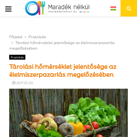
P
R
Főoldal
Praktikák
I
Tárolási hőmérséklet jelentősége az élelmiszerpazarlás
megelőzésében
M
Praktikák
Tárolási hőmérséklet jelentősége az
A
élelmiszerpazarlás megelőzésében
2017.01.20.
R
Y
M