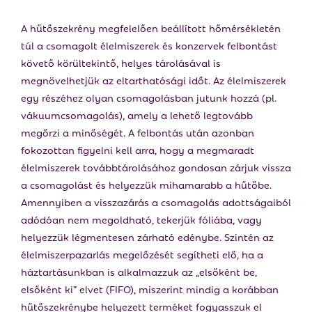
A hűtőszekrény megfelelően beállított hőmérsékletén
túl a csomagolt élelmiszerek és konzervek felbontást
követő körültekintő, helyes tárolásával is
megnövelhetjük az eltarthatósági időt. Az élelmiszerek
egy részéhez olyan csomagolásban jutunk hozzá (pl.
vákuumcsomagolás), amely a lehető legtovább
megőrzi a minőségét. A felbontás után azonban
fokozottan figyelni kell arra, hogy a megmaradt
élelmiszerek továbbtárolásához gondosan zárjuk vissza
a csomagolást és helyezzük mihamarabb a hűtőbe.
Amennyiben a visszazárás a csomagolás adottságaiból
adódóan nem megoldható, tekerjük fóliába, vagy
helyezzük légmentesen zárható edénybe. Szintén az
élelmiszerpazarlás megelőzését segítheti elő, ha a
háztartásunkban is alkalmazzuk az „elsőként be,
elsőként ki” elvet (FIFO), miszerint mindig a korábban
hűtőszekrénybe helyezett terméket fogyasszuk el