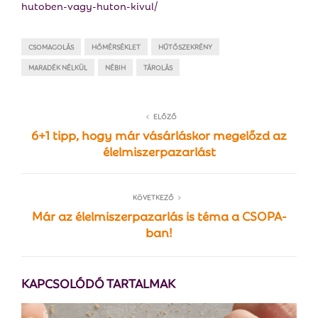
hutoben-vagy-huton-kivul/
CSOMAGOLÁS
HŐMÉRSÉKLET
HŰTŐSZEKRÉNY
MARADÉK NÉLKÜL
NÉBIH
TÁROLÁS
ELŐZŐ
6+1 tipp, hogy már vásárláskor megelőzd az
élelmiszerpazarlást
KÖVETKEZŐ
Már az élelmiszerpazarlás is téma a CSOPA-
ban!
KAPCSOLÓDÓ TARTALMAK