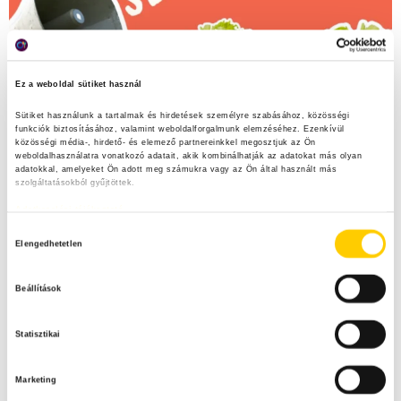
Ez a weboldal sütiket használ
Sütiket használunk a tartalmak és hirdetések személyre szabásához, közösségi 
funkciók biztosításához, valamint weboldalforgalmunk elemzéséhez. Ezenkívül 
közösségi média-, hirdető- és elemező partnereinkkel megosztjuk az Ön 
weboldalhasználatra vonatkozó adatait, akik kombinálhatják az adatokat más olyan 
adatokkal, amelyeket Ön adott meg számukra vagy az Ön által használt más 
szolgáltatásokból gyűjtöttek.
Adatkezelési tájékoztató
H
Elengedhetetlen
o
z
Beállítások
z
á
Statisztikai
j
á
Marketing
r