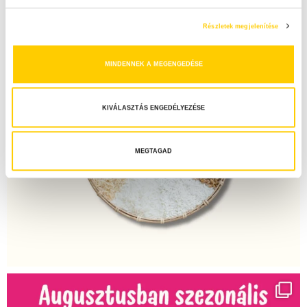
u
l
Részletek megjelenítése
á
s
MINDENNEK A MEGENGEDÉSE
k
i
v
KIVÁLASZTÁS ENGEDÉLYEZÉSE
á
l
a
MEGTAGAD
s
z
t
á
s
a