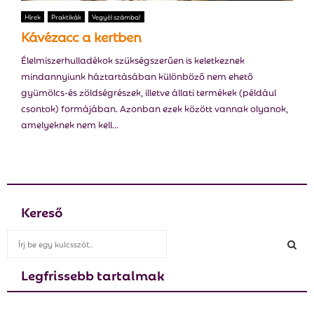
E
Hírek
Praktikák
Vegyél számba!
Kávézacc a kertben
N
Élelmiszerhulladékok szükségszerűen is keletkeznek
mindannyiunk háztartásában különböző nem ehető
U
gyümölcs-és zöldségrészek, illetve állati termékek (például
csontok) formájában. Azonban ezek között vannak olyanok,
amelyeknek nem kell...
Kereső
S
e
a
Legfrissebb tartalmak
S
r
c
E
h