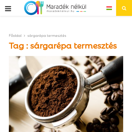
P
R
Főoldal
sárgarépa termesztés
I
Tag : sárgarépa termesztés
M
A
R
Y
M