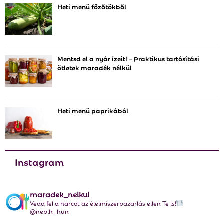
Heti menü főzőtökből
f
A
o
r
R
:
C
Mentsd el a nyár ízeit! – Praktikus tartósítási
ötletek maradék nélkül
H
Heti menü paprikából
Instagram
maradek_nelkul
Vedd fel a harcot az élelmiszerpazarlás ellen Te is!
@nebih_hun