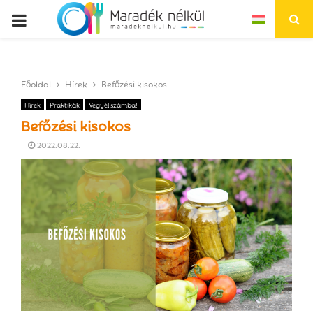
P
R
Főoldal
Hírek
Befőzési kisokos
I
Hírek
Praktikák
Vegyél számba!
Befőzési kisokos
M
2022.08.22.
A
R
Y
M