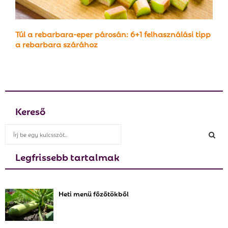
Túl a rebarbara-eper párosán: 6+1 felhasználási tipp
a rebarbara szárához
Kereső
S
e
a
Legfrissebb tartalmak
S
r
c
E
h
Heti menü főzőtökből
f
A
o
r
R
: