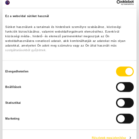
Ez a weboldal sütiket használ
Sütiket használunk a tartalmak és hirdetések személyre szabásához, közösségi 
funkciók biztosításához, valamint weboldalforgalmunk elemzéséhez. Ezenkívül 
közösségi média-, hirdető- és elemező partnereinkkel megosztjuk az Ön 
weboldalhasználatra vonatkozó adatait, akik kombinálhatják az adatokat más olyan 
adatokkal, amelyeket Ön adott meg számukra vagy az Ön által használt más 
szolgáltatásokból gyűjtöttek.
Adatkezelési tájékoztató
H
Elengedhetetlen
o
z
Beállítások
z
á
Statisztikai
j
á
Marketing
r
u
l
Részletek megjelenítése