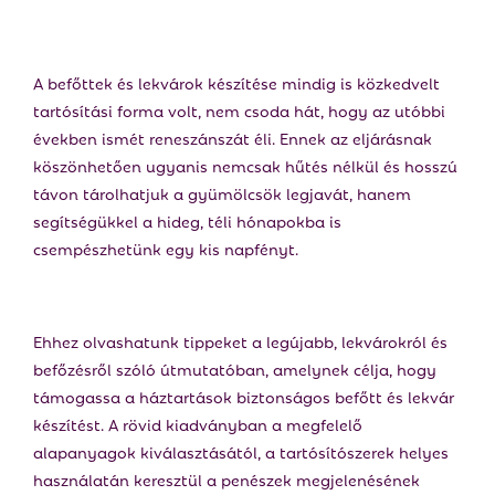
E
N
A befőttek és lekvárok készítése mindig is közkedvelt
tartósítási forma volt, nem csoda hát, hogy az utóbbi
U
években ismét reneszánszát éli. Ennek az eljárásnak
köszönhetően ugyanis nemcsak hűtés nélkül és hosszú
távon tárolhatjuk a gyümölcsök legjavát, hanem
segítségükkel a hideg, téli hónapokba is
csempészhetünk egy kis napfényt.
Ehhez olvashatunk tippeket a legújabb, lekvárokról és
befőzésről szóló útmutatóban, amelynek célja, hogy
támogassa a háztartások biztonságos befőtt és lekvár
készítést. A rövid kiadványban a megfelelő
alapanyagok kiválasztásától, a tartósítószerek helyes
használatán keresztül a penészek megjelenésének