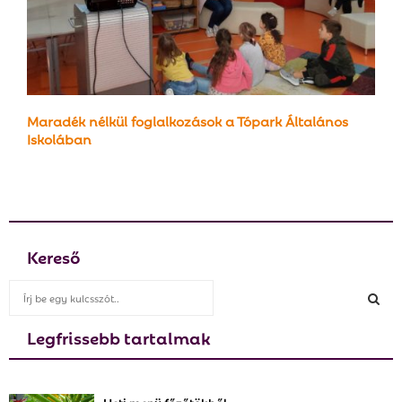
Maradék nélkül foglalkozások a Tópark Általános
Iskolában
Kereső
S
e
a
Legfrissebb tartalmak
S
r
c
E
h
Heti menü főzőtökből