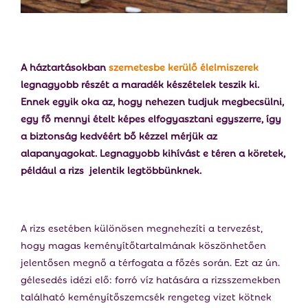
E
N
A háztartásokban
szemetesbe kerülő élelmiszerek
U
legnagyobb részét a maradék készételek teszik ki.
Ennek egyik oka az, hogy nehezen tudjuk megbecsülni,
egy fő mennyi ételt képes elfogyasztani egyszerre, így
a biztonság kedvéért bő kézzel mérjük az
alapanyagokat. Legnagyobb kihívást e téren a köretek,
például a rizs ­ jelentik legtöbbünknek.
A rizs esetében különösen megnehezíti a tervezést,
hogy magas keményítőtartalmának köszönhetően
jelentősen megnő a térfogata a főzés során. Ezt az ún.
gélesedés idézi elő: forró víz hatására a rizsszemekben
található keményítőszemcsék rengeteg vizet kötnek