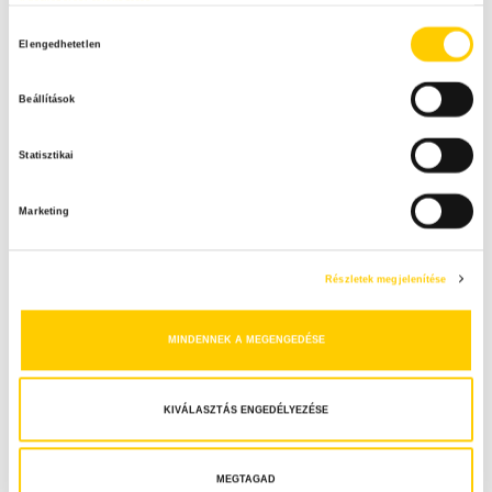
Adatkezelési tájékoztató
H
Elengedhetetlen
o
z
Beállítások
z
á
Statisztikai
j
á
Marketing
r
u
l
Részletek megjelenítése
á
s
MINDENNEK A MEGENGEDÉSE
k
i
v
KIVÁLASZTÁS ENGEDÉLYEZÉSE
á
l
a
MEGTAGAD