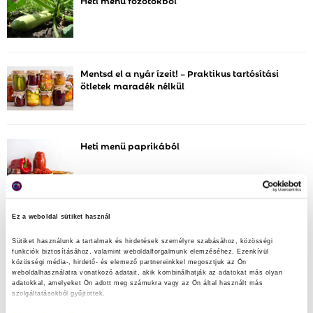
f
A
o
r
R
:
C
Mentsd el a nyár ízeit! – Praktikus tartósítási
ötletek maradék nélkül
H
Heti menü paprikából
Instagram
Ez a weboldal sütiket használ
Sütiket használunk a tartalmak és hirdetések személyre szabásához, közösségi 
funkciók biztosításához, valamint weboldalforgalmunk elemzéséhez. Ezenkívül 
maradek_nelkul
közösségi média-, hirdető- és elemező partnereinkkel megosztjuk az Ön 
Vedd fel a harcot az élelmiszerpazarlás ellen Te is!
weboldalhasználatra vonatkozó adatait, akik kombinálhatják az adatokat más olyan 
@nebih_hun
adatokkal, amelyeket Ön adott meg számukra vagy az Ön által használt más 
szolgáltatásokból gyűjtöttek.