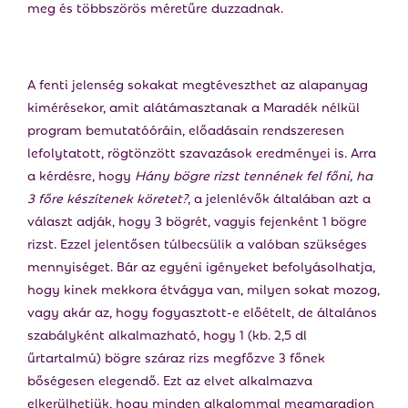
meg és többszörös méretűre duzzadnak.
A fenti jelenség sokakat megtéveszthet az alapanyag
kimérésekor, amit alátámasztanak a Maradék nélkül
program bemutatóóráin, előadásain rendszeresen
lefolytatott, rögtönzött szavazások eredményei is. Arra
a kérdésre, hogy
Hány bögre rizst tennének fel főni, ha
3 főre készítenek köretet?
, a jelenlévők általában azt a
választ adják, hogy 3 bögrét, vagyis fejenként 1 bögre
rizst. Ezzel jelentősen túlbecsülik a valóban szükséges
mennyiséget. Bár az egyéni igényeket befolyásolhatja,
hogy kinek mekkora étvágya van, milyen sokat mozog,
vagy akár az, hogy fogyasztott-e előételt, de általános
szabályként alkalmazható, hogy 1 (kb. 2,5 dl
űrtartalmú) bögre száraz rizs megfőzve 3 főnek
bőségesen elegendő. Ezt az elvet alkalmazva
elkerülhetjük, hogy minden alkalommal megmaradjon