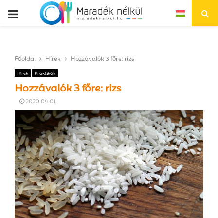
P
R
Főoldal
Hírek
Hozzávalók 3 főre: rizs
I
Hírek
Praktikák
Hozzávalók 3 főre: rizs
M
2020.04.01.
A
R
Y
M