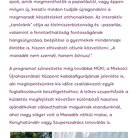
azok, amik megmenthetők a pazarlástól, vagy éppen
milyen új, kreatív módon tudják újragondolni a
megmaradt készételeket otthonaikban. Az interaktív
„tanóránk” célja az élelmiszerbiztonság és –pazarlás,
valamint a fenntarthatóság fontosságának
hangsúlyozása, beépítése a gyermekek mindennapi
életébe is, hiszen elhivatott célunk közvetíteni:
„A
maradék nem szemét, hanem bónusz”.
A programot színesítette még továbbá MÚKI, a Miskolci
Újrahasználati Központ kabalafigurájának jelenléte is,
aki meglepetésünkre kis időre csatlakozott egyik
foglalkozásunk beszélgetéséhez. A lelkes szuperhősök a
küldetés megfejtését követően különböző hasznos
ajándékokat választhattak maguknak standunknál,
ahol nagy sláger volt a Maradék nélkül malac, a
Konyhatündér vagy Szuperszakács tetoválás is.