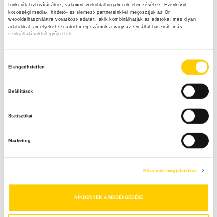
funkciók biztosításához, valamint weboldalforgalmunk elemzéséhez. Ezenkívül 
e
közösségi média-, hirdető- és elemező partnereinkkel megosztjuk az Ön 
a
Legfrissebb tartalmak
S
weboldalhasználatra vonatkozó adatait, akik kombinálhatják az adatokat más olyan 
r
adatokkal, amelyeket Ön adott meg számukra vagy az Ön által használt más 
szolgáltatásokból gyűjtöttek.
c
E
h
Adatkezelési tájékoztató
Heti menü főzőtökből
f
A
H
o
Elengedhetetlen
o
r
R
z
:
Beállítások
z
C
Mentsd el a nyár ízeit! – Praktikus tartósítási
á
ötletek maradék nélkül
H
Statisztikai
j
á
Marketing
r
u
Heti menü paprikából
l
Részletek megjelenítése
á
s
MINDENNEK A MEGENGEDÉSE
k
Instagram
i