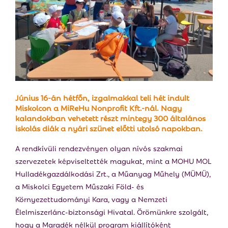
E
N
U
Június 16-án hétfőn, izgalmakkal teli hét indult
Miskolcon a MiReHu Nonprofit Kft.-nál. Nagy
kalandokban vehetett részt mintegy 300 általános
iskolás diák a nyári szünet előtti utolsó napokban.
A rendkívüli rendezvényen olyan nívós szakmai
szervezetek képviseltették magukat, mint a MOHU MOL
Hulladékgazdálkodási Zrt., a Műanyag Műhely (MÜMÜ),
a Miskolci Egyetem Műszaki Föld- és
Környezettudományi Kara, vagy a Nemzeti
Élelmiszerlánc-biztonsági Hivatal. Örömünkre szolgált,
hogy a Maradék nélkül program kiállítóként