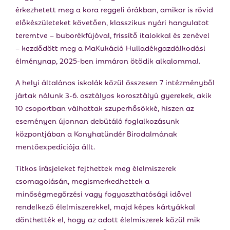
érkezhetett meg a kora reggeli órákban, amikor is rövid
előkészületeket követően, klasszikus nyári hangulatot
teremtve – buborékfújóval, frissítő italokkal és zenével
– kezdődött meg a MaKukáció Hulladékgazdálkodási
élménynap, 2025-ben immáron ötödik alkalommal.
A helyi általános iskolák közül összesen 7 intézményből
jártak nálunk 3-6. osztályos korosztályú gyerekek, akik
10 csoportban válhattak szuperhősökké, hiszen az
eseményen újonnan debütáló foglalkozásunk
központjában a Konyhatündér Birodalmának
mentőexpedíciója állt.
Titkos írásjeleket fejthettek meg élelmiszerek
csomagolásán, megismerkedhettek a
minőségmegőrzési vagy fogyaszthatósági idővel
rendelkező élelmiszerekkel, majd képes kártyákkal
dönthették el, hogy az adott élelmiszerek közül mik