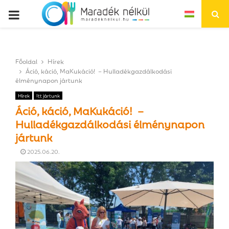
P
R
Főoldal
Hírek
I
Áció, káció, MaKukáció! – Hulladékgazdálkodási
élménynapon jártunk
M
Hírek
Itt jártunk
Áció, káció, MaKukáció! –
A
Hulladékgazdálkodási élménynapon
jártunk
R
2025.06.20.
Y
M