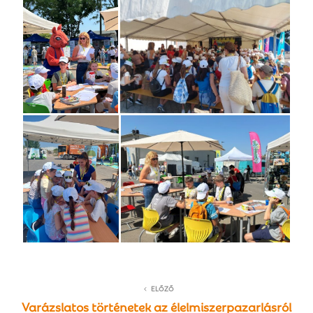
ELŐZŐ
Varázslatos történetek az élelmiszerpazarlásról